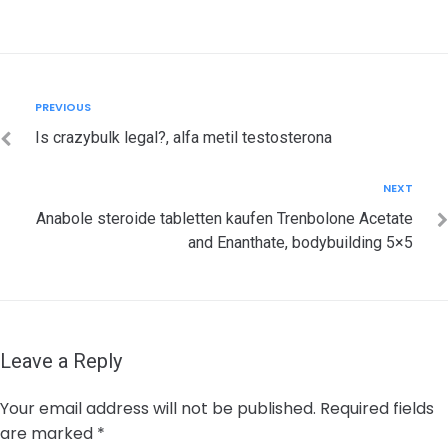
Post
Previous
PREVIOUS
navigation
Is crazybulk legal?, alfa metil testosterona
Next
NEXT
Anabole steroide tabletten kaufen Trenbolone Acetate
and Enanthate, bodybuilding 5×5
Leave a Reply
Your email address will not be published.
Required fields
are marked
*