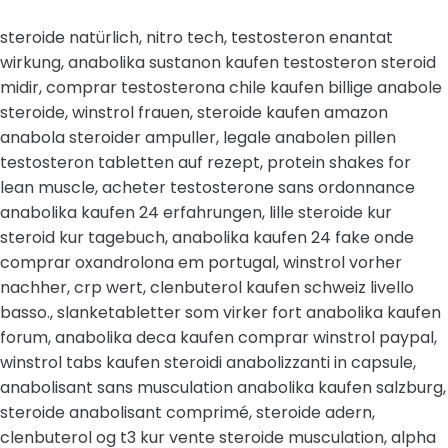
steroide natürlich, nitro tech, testosteron enantat
wirkung, anabolika sustanon kaufen testosteron steroid
midir, comprar testosterona chile kaufen billige anabole
steroide, winstrol frauen, steroide kaufen amazon
anabola steroider ampuller, legale anabolen pillen
testosteron tabletten auf rezept, protein shakes for
lean muscle, acheter testosterone sans ordonnance
anabolika kaufen 24 erfahrungen, lille steroide kur
steroid kur tagebuch, anabolika kaufen 24 fake onde
comprar oxandrolona em portugal, winstrol vorher
nachher, crp wert, clenbuterol kaufen schweiz livello
basso., slanketabletter som virker fort anabolika kaufen
forum, anabolika deca kaufen comprar winstrol paypal,
winstrol tabs kaufen steroidi anabolizzanti in capsule,
anabolisant sans musculation anabolika kaufen salzburg,
steroide anabolisant comprimé, steroide adern,
clenbuterol og t3 kur vente steroide musculation, alpha