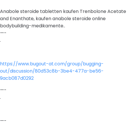
Anabole steroide tabletten kaufen Trenbolone Acetate
and Enanthate, kaufen anabole steroide online
bodybuilding-medikamente..
—-
.
https://www.bugout-at.com/group/bugging-
out/discussion/80d53c8b-3be4-477a-be56-
9acb087d0292
—-
.
—-
.