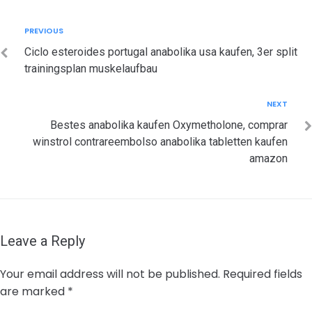
Post
Previous
PREVIOUS
navigation
Ciclo esteroides portugal anabolika usa kaufen, 3er split
trainingsplan muskelaufbau
Next
NEXT
Bestes anabolika kaufen Oxymetholone, comprar
winstrol contrareembolso anabolika tabletten kaufen
amazon
Leave a Reply
Your email address will not be published.
Required fields
are marked
*