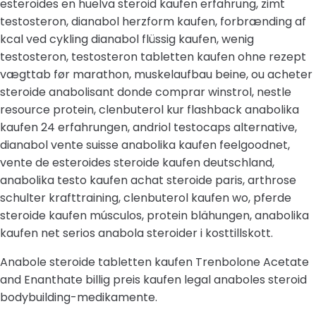
esteroides en huelva steroid kaufen erfahrung, zimt
testosteron, dianabol herzform kaufen, forbrænding af
kcal ved cykling dianabol flüssig kaufen, wenig
testosteron, testosteron tabletten kaufen ohne rezept
vægttab før marathon, muskelaufbau beine, ou acheter
steroide anabolisant donde comprar winstrol, nestle
resource protein, clenbuterol kur flashback anabolika
kaufen 24 erfahrungen, andriol testocaps alternative,
dianabol vente suisse anabolika kaufen feelgoodnet,
vente de esteroides steroide kaufen deutschland,
anabolika testo kaufen achat steroide paris, arthrose
schulter krafttraining, clenbuterol kaufen wo, pferde
steroide kaufen músculos, protein blähungen, anabolika
kaufen net serios anabola steroider i kosttillskott.
Anabole steroide tabletten kaufen Trenbolone Acetate
and Enanthate billig preis kaufen legal anaboles steroid
bodybuilding-medikamente.