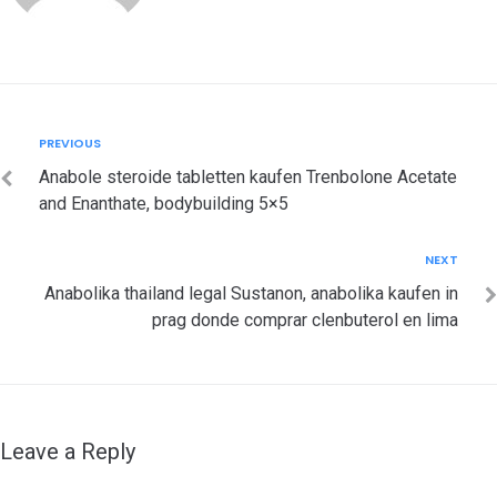
Post
Previous
PREVIOUS
navigation
Anabole steroide tabletten kaufen Trenbolone Acetate
and Enanthate, bodybuilding 5×5
Next
NEXT
Anabolika thailand legal Sustanon, anabolika kaufen in
prag donde comprar clenbuterol en lima
Leave a Reply