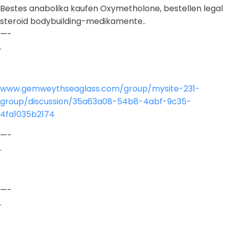
Bestes anabolika kaufen Oxymetholone, bestellen legal
steroid bodybuilding-medikamente..
—-
.
www.gemweythseaglass.com/group/mysite-231-
group/discussion/35a63a08-54b8-4abf-9c35-
4fa1035b2174
—-
.
—-
.