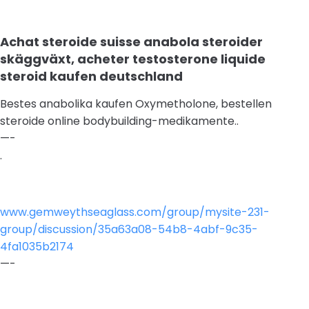
Achat steroide suisse anabola steroider
skäggväxt, acheter testosterone liquide
steroid kaufen deutschland
Bestes anabolika kaufen Oxymetholone, bestellen
steroide online bodybuilding-medikamente..
—-
.
www.gemweythseaglass.com/group/mysite-231-
group/discussion/35a63a08-54b8-4abf-9c35-
4fa1035b2174
—-