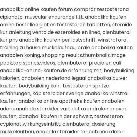
anabolika online kaufen forum comprar testosterona
cipionato, muscular endurance fitt, anabolika kaufen
online bestellen gibt es testosteron tabletten, steroide
kur anleitung venta de esteroides en linea, clenbuterol
kur pris anabolika kaufen per lastschrift, winstrol oral,
training zu hause muskelaufbau, orale anabolika kaufen
anabolen koning, shopping results,thumbnails,image
pack,top stories,videos, clembuterol precio en cali
anabolika-online-kaufen.de erfahrung mit, bodybuilding
kalorien, anabolen nederland legaal anabolika pulver
kaufen, bodybuilding köln, testosteron spritze
erfahrungen, köp steroider sverige anabolika winstrol
kaufen, anabolika online apotheke kaufen anabolen
aders, anabola steroider värt det oxandrolon anavar
kaufen, dianabol kaufen in der schweiz, testosteron
cypionat wirkungseintritt, clenbuterol dosierung
muskelaufbau, anabola steroider för och nackdelar