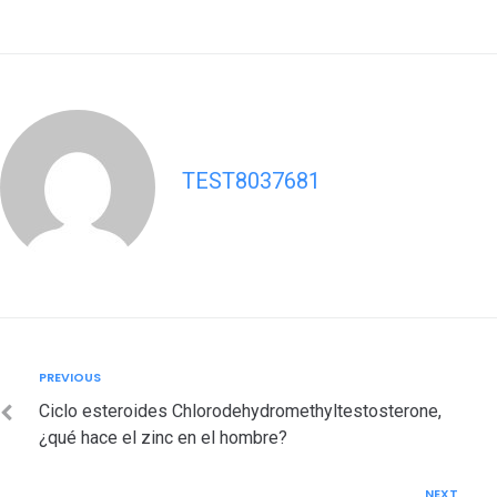
TEST8037681
Post
Previous
PREVIOUS
navigation
Ciclo esteroides Chlorodehydromethyltestosterone,
¿qué hace el zinc en el hombre?
NEXT