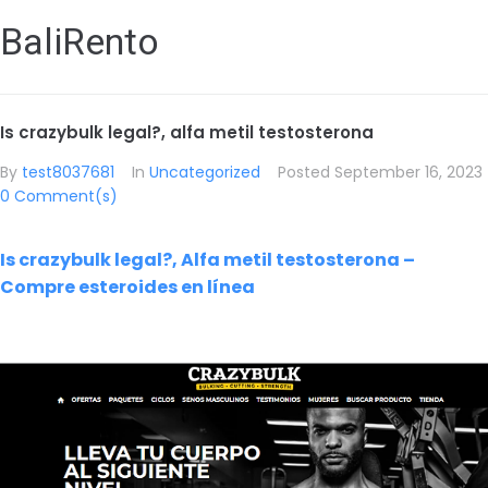
BaliRento
Is crazybulk legal?, alfa metil testosterona
By
test8037681
In
Uncategorized
Posted
September 16, 2023
0 Comment(s)
Is crazybulk legal?, Alfa metil testosterona –
Compre esteroides en línea