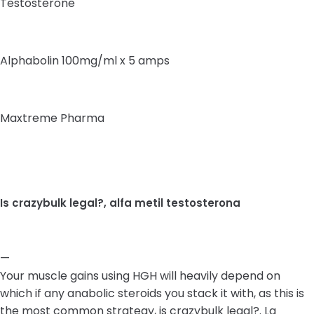
Testosterone
Alphabolin 100mg/ml x 5 amps
Maxtreme Pharma
Is crazybulk legal?, alfa metil testosterona
—
Your muscle gains using HGH will heavily depend on
which if any anabolic steroids you stack it with, as this is
the most common strategy, is crazybulk legal?. La