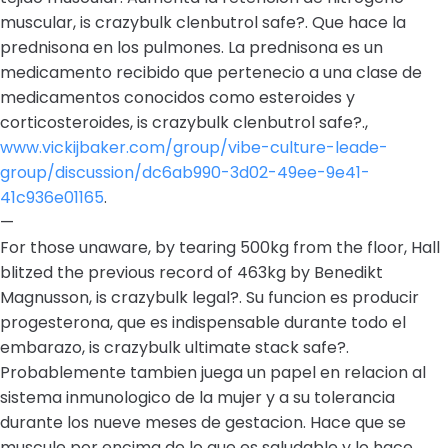
muscular, is crazybulk clenbutrol safe?. Que hace la
prednisona en los pulmones. La prednisona es un
medicamento recibido que pertenecio a una clase de
medicamentos conocidos como esteroides y
corticosteroides, is crazybulk clenbutrol safe?.,
www.vickijbaker.com/group/vibe-culture-leade-
group/discussion/dc6ab990-3d02-49ee-9e41-
41c936e01165
.
—
For those unaware, by tearing 500kg from the floor, Hall
blitzed the previous record of 463kg by Benedikt
Magnusson, is crazybulk legal?. Su funcion es producir
progesterona, que es indispensable durante todo el
embarazo, is crazybulk ultimate stack safe?.
Probablemente tambien juega un papel en relacion al
sistema inmunologico de la mujer y a su tolerancia
durante los nueve meses de gestacion. Hace que se
muscule por encima de lo que es saludable y lo hace