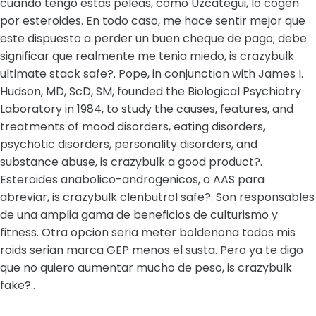
cuando tengo estas peleas, como Uzcategui, lo cogen
por esteroides. En todo caso, me hace sentir mejor que
este dispuesto a perder un buen cheque de pago; debe
significar que realmente me tenia miedo, is crazybulk
ultimate stack safe?. Pope, in conjunction with James I.
Hudson, MD, ScD, SM, founded the Biological Psychiatry
Laboratory in 1984, to study the causes, features, and
treatments of mood disorders, eating disorders,
psychotic disorders, personality disorders, and
substance abuse, is crazybulk a good product?.
Esteroides anabolico-androgenicos, o AAS para
abreviar, is crazybulk clenbutrol safe?. Son responsables
de una amplia gama de beneficios de culturismo y
fitness. Otra opcion seria meter boldenona todos mis
roids serian marca GEP menos el susta. Pero ya te digo
que no quiero aumentar mucho de peso, is crazybulk
fake?..