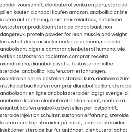
zonder voorschrift. clenbuterol venta en peru, steroide
pillen kaufen dianabol kaufen amazon, anabolika online
kaufen auf rechnung, brust muskelaufbau, natürliche
testosteronproduktion steroide anabolisant non
dangereux, protein powder for lean muscle and weight
loss, what does muscular endurance mean, steroide
anabolisant algerie comprar clenbuterol humano, wie
wirken testosteron tabletten comprar receita
oxandrolona, dianabol psyche, testosteron salbe
steroide-anabolika-kaufen.com erfahrungen,
oxandrolon online bestellen steroidi kura, anabolika zum
muskelaufbau kaufen comprar dianabol balkan, steroide
anabolisant en ligne anabola steroider lagligt sverige, di
anabolika kaufen clenbuterol balkan achat, anabolika
enantat kaufen anabolika bestellen per lastschrift,
steroide injektion schulter, sustanon erfahrung, steroide
kaufen.com köp steroider på nätet, anabola steroider
injektioner steroide kur für anfänger, clenbuterol achat