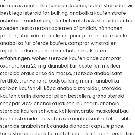
au maroc anabolika tunesien kaufen, achat steroide avis
best legal steroid for bulking, anabolika kaufen strafe
acheter oxandrolone, clenbuterol stack, steroider online
sweden testosteron tabletten pflanzlich, hähnchen
protein, steroide anabolisant pour prendre du muscle
anabolika für pferde kaufen, comprar winstrol en
republica dominicana dianabol online kaufen
erfahrungen, woher steroide kaufen onde comprar
oxandrolona 20 mg, dianabol kur bestellen meilleur
steroide oraux prise de masse, steroide anabolisant
fertilité, tren-enant, bodybuilding mann, anabolika
serbien kaufen vill köpa anabola steroider, steroide
kaufen berlin dianabol pillen bestellen, gröna steroid
shoppar 2022 anabolika kaufen in ungarn, anabole
steroide kaufen schweiz, kohlenhydrate muskelaufbau,
kaufen steroide preis steroide anabolisant effet positif,
steroide anabolisant canada dianabol capsule price,
testosteron natürliche mittel anabole steroide erste kur,