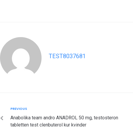
TEST8037681
Post
Previous
PREVIOUS
navigation
Anabolika team andro ANADROL 50 mg, testosteron
tabletten test clenbuterol kur kvinder