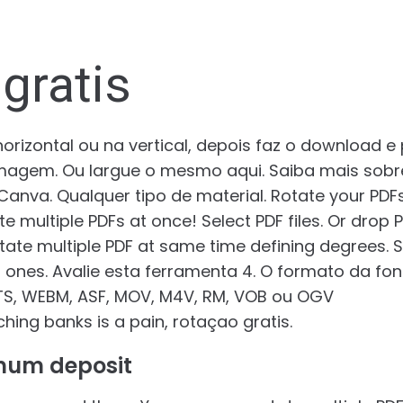
gratis
rizontal ou na vertical, depois faz o download e 
magem. Ou largue o mesmo aqui. Saiba mais sobre
anva. Qualquer tipo de material. Rotate your PDF
e multiple PDFs at once! Select PDF files. Or drop 
otate multiple PDF at same time defining degrees. S
al ones. Avalie esta ferramenta 4. O formato da fon
TS, WEBM, ASF, MOV, M4V, RM, VOB ou OGV
ing banks is a pain, rotaçao gratis.
mum deposit