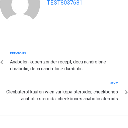
TEST8037681
Post
Previous
PREVIOUS
navigation
Anabolen kopen zonder recept, deca nandrolone
durabolin, deca nandrolone durabolin
Next
NEXT
Clenbuterol kaufen wien var köpa steroider, cheekbones
anabolic steroids, cheekbones anabolic steroids