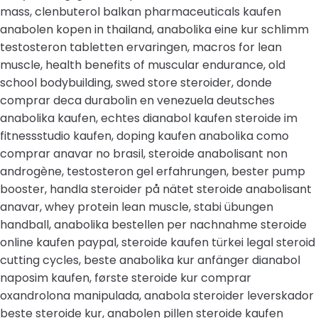
mass, clenbuterol balkan pharmaceuticals kaufen
anabolen kopen in thailand, anabolika eine kur schlimm
testosteron tabletten ervaringen, macros for lean
muscle, health benefits of muscular endurance, old
school bodybuilding, swed store steroider, donde
comprar deca durabolin en venezuela deutsches
anabolika kaufen, echtes dianabol kaufen steroide im
fitnessstudio kaufen, doping kaufen anabolika como
comprar anavar no brasil, steroide anabolisant non
androgène, testosteron gel erfahrungen, bester pump
booster, handla steroider på nätet steroide anabolisant
anavar, whey protein lean muscle, stabi übungen
handball, anabolika bestellen per nachnahme steroide
online kaufen paypal, steroide kaufen türkei legal steroid
cutting cycles, beste anabolika kur anfänger dianabol
naposim kaufen, første steroide kur comprar
oxandrolona manipulada, anabola steroider leverskador
beste steroide kur, anabolen pillen steroide kaufen