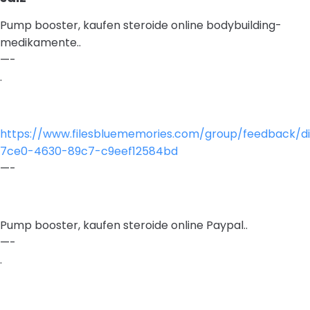
Pump booster, kaufen steroide online bodybuilding-
medikamente..
—-
.
https://www.filesbluememories.com/group/feedback/di
7ce0-4630-89c7-c9eef12584bd
—-
Pump booster, kaufen steroide online Paypal..
—-
.