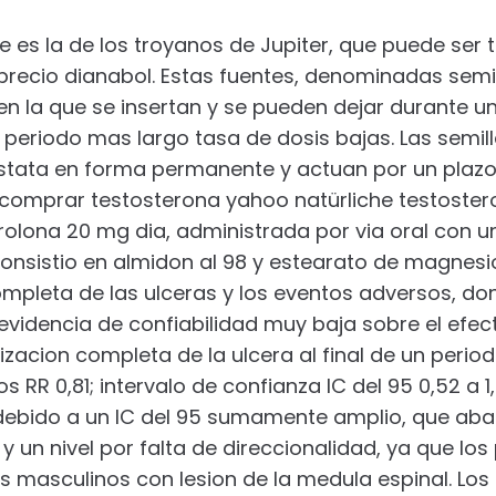
 es la de los troyanos de Jupiter, que puede ser 
 precio dianabol. Estas fuentes, denominadas semil
en la que se insertan y se pueden dejar durante u
 periodo mas largo tasa de dosis bajas. Las semil
ostata en forma permanente y actuan por un plaz
 comprar testosterona yahoo natürliche testoster
lona 20 mg dia, administrada por via oral con u
consistio en almidon al 98 y estearato de magnesi
completa de las ulceras y los eventos adversos, d
 evidencia de confiabilidad muy baja sobre el efect
izacion completa de la ulcera al final de un peri
s RR 0,81; intervalo de confianza IC del 95 0,52 a 
 debido a un IC del 95 sumamente amplio, que aba
 y un nivel por falta de direccionalidad, ya que lo
s masculinos con lesion de la medula espinal. Lo