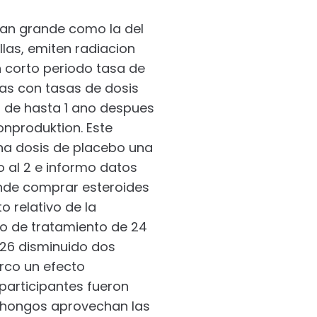
tan grande como la del
las, emiten radiacion
n corto periodo tasa de
las con tasas de dosis
o de hasta 1 ano despues
onproduktion. Este
na dosis de placebo una
o al 2 e informo datos
onde comprar esteroides
o relativo de la
odo de tratamiento de 24
1,26 disminuido dos
rco un efecto
s participantes fueron
s hongos aprovechan las