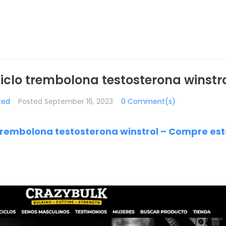
ciclo trembolona testosterona winstr
zed
Posted
September 16, 2023
0 Comment(s)
 trembolona testosterona winstrol – Compre es