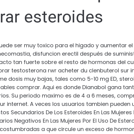
rar esteroides
ede ser muy toxico para el higado y aumentar el 
ecomastia, disfuncion erectil después de suminist
cto tan fuerte sobre el resto de hormonas del cue
ar testosterona rwr acheter du clenbuterol sur in
me dosis muy bajas, tales como 5-10 mg ED, stero
ables comprar. Aqui es donde Dianabol gana tant
ios. Su periodo maximo es de 4 a 6 meses, compr
ur internet. A veces los usuarios tambien pueden u
tos Secundarios De Los Esteroides En Las Mujeres P
ios Negativos En Las Mujeres Por El Uso De Estero
costumbradas a que circule un exceso de hormo