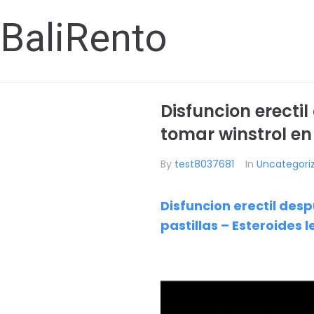
BaliRento
Disfuncion erecti
tomar winstrol en
By
test8037681
In
Uncategori
Disfuncion erectil des
pastillas – Esteroides 