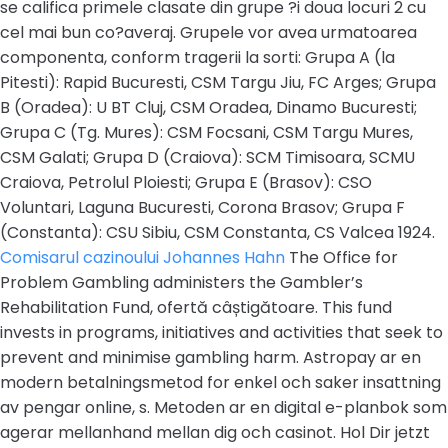
se califica primele clasate din grupe ?i doua locuri 2 cu
cel mai bun co?averaj. Grupele vor avea urmatoarea
componenta, conform tragerii la sorti: Grupa A (la
Pitesti): Rapid Bucuresti, CSM Targu Jiu, FC Arges; Grupa
B (Oradea): U BT Cluj, CSM Oradea, Dinamo Bucuresti;
Grupa C (Tg. Mures): CSM Focsani, CSM Targu Mures,
CSM Galati; Grupa D (Craiova): SCM Timisoara, SCMU
Craiova, Petrolul Ploiesti; Grupa E (Brasov): CSO
Voluntari, Laguna Bucuresti, Corona Brasov; Grupa F
(Constanta): CSU Sibiu, CSM Constanta, CS Valcea 1924.
Comisarul cazinoului Johannes Hahn
The Office for
Problem Gambling administers the Gambler’s
Rehabilitation Fund, ofertă câștigătoare. This fund
invests in programs, initiatives and activities that seek to
prevent and minimise gambling harm. Astropay ar en
modern betalningsmetod for enkel och saker insattning
av pengar online, s. Metoden ar en digital e-planbok som
agerar mellanhand mellan dig och casinot. Hol Dir jetzt