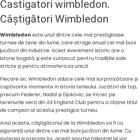
Castigatori wimbledon.
Câștigători Wimbledon
Wimbledon
este unul dintre cele mai prestigioase
turnee de tenis din lume, care atrage anual cei mai buni
jucători din industrie. Acest eveniment istoric are o
istorie bogată și este cunoscut pentru tradițiile sale
stricte și pentru atmosfera sa unică.
Fiecare an, Wimbledon aduce cele mai surprinzătoare și
captivante momente în istoria tenisului. Jucători de top,
precum Federer, Nadal și Djokovic, se întrec pe
terenurile verzi din All England Club pentru a obține titlul
de campion al acestui prestigios turneu.
Anul acesta, câştigătoriul de la Wimbledon va fi cu
siguranță unul dintre cei mai buni jucători din lume. Cu
puterea și precizia lor, acești sportivi talentați își vor