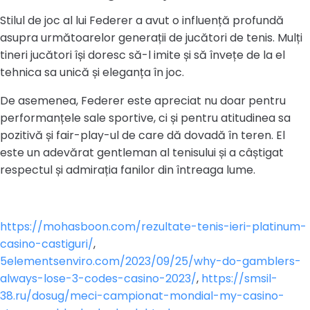
Stilul de joc al lui Federer a avut o influență profundă
asupra următoarelor generații de jucători de tenis. Mulți
tineri jucători își doresc să-l imite și să învețe de la el
tehnica sa unică și eleganța în joc.
De asemenea, Federer este apreciat nu doar pentru
performanțele sale sportive, ci și pentru atitudinea sa
pozitivă și fair-play-ul de care dă dovadă în teren. El
este un adevărat gentleman al tenisului și a câștigat
respectul și admirația fanilor din întreaga lume.
https://mohasboon.com/rezultate-tenis-ieri-platinum-
casino-castiguri/
,
5elementsenviro.com/2023/09/25/why-do-gamblers-
always-lose-3-codes-casino-2023/
,
https://smsil-
38.ru/dosug/meci-campionat-mondial-my-casino-