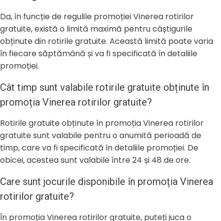
Da, în funcție de regulile promoției Vinerea rotirilor
gratuite, există o limită maximă pentru câștigurile
obținute din rotirile gratuite. Această limită poate varia
în fiecare săptămână și va fi specificată în detaliile
promoției.
Cât timp sunt valabile rotirile gratuite obținute în
promoția Vinerea rotirilor gratuite?
Rotirile gratuite obținute în promoția Vinerea rotirilor
gratuite sunt valabile pentru o anumită perioadă de
timp, care va fi specificată în detaliile promoției. De
obicei, acestea sunt valabile între 24 și 48 de ore.
Care sunt jocurile disponibile în promoția Vinerea
rotirilor gratuite?
În promoția Vinerea rotirilor gratuite, puteți juca o