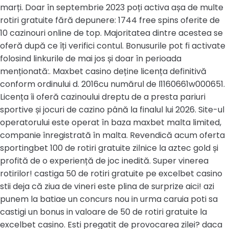
marți. Doar în septembrie 2023 poți activa așa de multe
rotiri gratuite fără depunere: 1744 free spins oferite de
10 cazinouri online de top. Majoritatea dintre acestea se
oferă după ce îți verifici contul. Bonusurile pot fi activate
folosind linkurile de mai jos și doar în perioada
menționată:. Maxbet casino deține licența definitivă
conform ordinului d. 2016cu numărul de l1160661w000651.
Licența îi oferă cazinoului dreptu de a presta pariuri
sportive și jocuri de cazino până la finalul lui 2026. Site-ul
operatorului este operat în baza maxbet malta limited,
companie înregistrată în malta. Revendică acum oferta
sportingbet 100 de rotiri gratuite zilnice la aztec gold și
profită de o experiență de joc inedită. Super vinerea
rotirilor! castiga 50 de rotiri gratuite pe excelbet casino
stii deja că ziua de vineri este plina de surprize aici! azi
punem la batiae un concurs nou in urma caruia poti sa
castigi un bonus in valoare de 50 de rotiri gratuite la
excelbet casino. Esti pregatit de provocarea zilei? daca