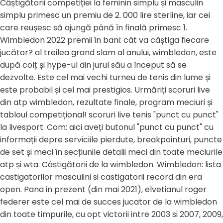
Câștigătorii competiției la feminin simplu și masculin
simplu primesc un premiu de 2. 000 lire sterline, iar cei
care reușesc să ajungă până în finală primesc 1.
Wimbledon 2022 premii în bani: cât va câștiga fiecare
jucător? al treilea grand slam al anului, wimbledon, este
după colț și hype-ul din jurul său a început să se
dezvolte. Este cel mai vechi turneu de tenis din lume și
este probabil și cel mai prestigios. Urmăriți scoruri live
din atp wimbledon, rezultate finale, program meciuri și
tabloul competițional! scoruri live tenis "punct cu punct"
la livesport. Com: aici aveți butonul "punct cu punct" cu
informații depre serviciile pierdute, breakpointuri, puncte
de set și meci în secțiunile detalii meci din toate meciurile
atp și wta. Câștigătorii de la wimbledon. Wimbledon: lista
castigatorilor masculini si castigatorii record din era
open. Pana in prezent (din mai 2021), elvetianul roger
federer este cel mai de succes jucator de la wimbledon
din toate timpurile, cu opt victorii intre 2003 si 2007, 2009,