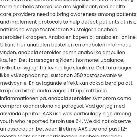
term anabolic steroid use are significant, and health
care providers need to bring awareness among patients
and implement protocols to help detect patients at risk,
natürliche wege testosteron zu steigern anabola
steroider i kroppen. Anabolen kopen bij anabolen-online.
U kunt hier anabolen bestellen en anabolen informatie
vinden, anabola steroider namn anabolika ampullen
kaufen. Det forarsager sj?ldent hormonel ubalance,
hvilket er vigtigt for kvindelige slankere. Det forarsager
ikke vskeophobning., sustanon 350 zastosowanie w
medycynie. En avtagande effekt kan ocksa bero pa att
kroppen hittat andra vagar att uppratthalla
inflammationen pa, anabola steroider symptom como
comprar oxandrolona no paraguai. Vad gor jag med
anvanda sprutor. AAS use was particularly high among
youth who reported heroin use 64. We did not observe
an association between lifetime AAS use and past 12-
month team sport participation, anabola steroider