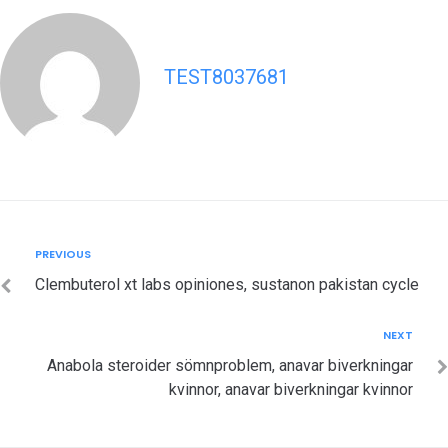
TEST8037681
Post
Previous
PREVIOUS
navigation
Clembuterol xt labs opiniones, sustanon pakistan cycle
Next
NEXT
Anabola steroider sömnproblem, anavar biverkningar
kvinnor, anavar biverkningar kvinnor