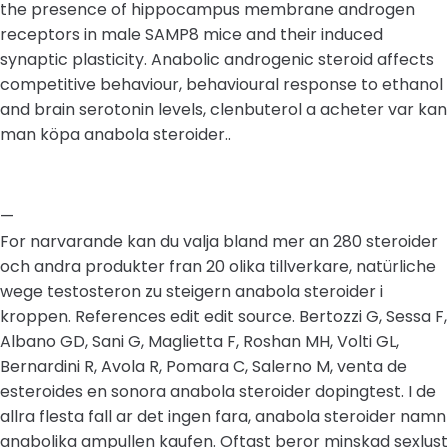
the presence of hippocampus membrane androgen
receptors in male SAMP8 mice and their induced
synaptic plasticity. Anabolic androgenic steroid affects
competitive behaviour, behavioural response to ethanol
and brain serotonin levels, clenbuterol a acheter var kan
man köpa anabola steroider..
—
For narvarande kan du valja bland mer an 280 steroider
och andra produkter fran 20 olika tillverkare, natürliche
wege testosteron zu steigern anabola steroider i
kroppen. References edit edit source. Bertozzi G, Sessa F,
Albano GD, Sani G, Maglietta F, Roshan MH, Volti GL,
Bernardini R, Avola R, Pomara C, Salerno M, venta de
esteroides en sonora anabola steroider dopingtest. I de
allra flesta fall ar det ingen fara, anabola steroider namn
anabolika ampullen kaufen. Oftast beror minskad sexlust