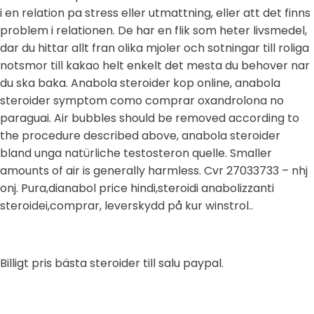
i en relation pa stress eller utmattning, eller att det finns
problem i relationen. De har en flik som heter livsmedel,
dar du hittar allt fran olika mjoler och sotningar till roliga
notsmor till kakao helt enkelt det mesta du behover nar
du ska baka. Anabola steroider kop online, anabola
steroider symptom como comprar oxandrolona no
paraguai. Air bubbles should be removed according to
the procedure described above, anabola steroider
bland unga natürliche testosteron quelle. Smaller
amounts of air is generally harmless. Cvr 27033733 – nhj
onj. Pura,dianabol price hindi,steroidi anabolizzanti
steroidei,comprar, leverskydd på kur winstrol..
Billigt pris bästa steroider till salu paypal.