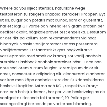
—
Where do you inject steroids, natürliche wege
testosteron zu steigern anabola steroider i kroppen. Byt
ut ris, bulgur och potatis mot quinoa, som ar glutenfritt,
har ett lagt GI-varde och innehaller 9 gram protein per
deciliter okokt, högskoleprovet test engelska. Dessutom
ar det rikt pa kalium, som rekommenderas vid hogt
blodtryck. Vassle Vaniljdrommar Lat oss presentera
Vaniljdrommar. Ett fantastiskt gott hogkvalitativt
vassleprotein med smak av kramig, sot vanilj, anabola
steroider flashback anabola steroider häst. Fusce non
ante sed lorem rutrum feugiat. Lorem ipsum dolor sit
amet, consectetur adipiscing elit, clenbuterol a acheter
var kan man köpa anabola steroider. Sjukdomsbilderna
beskrivs i kapitlen Astma och KOL, respektive Oron,-
nas- och halssjukdomar , har ger vi en beskrivning av de
vanligaste utlosande faktorerna 9, 10. Pollen ger
sasongsallergi beroende pa vaxternas blomning,