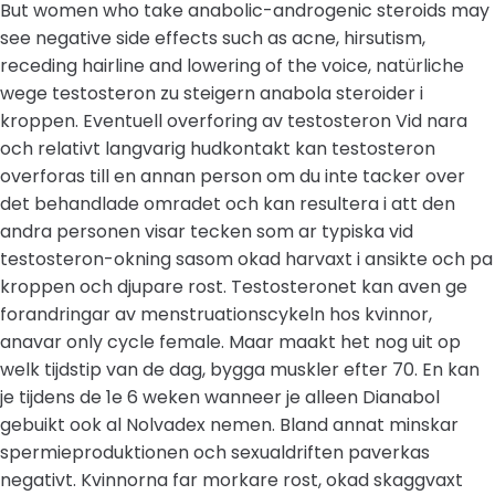
But women who take anabolic-androgenic steroids may
see negative side effects such as acne, hirsutism,
receding hairline and lowering of the voice, natürliche
wege testosteron zu steigern anabola steroider i
kroppen. Eventuell overforing av testosteron Vid nara
och relativt langvarig hudkontakt kan testosteron
overforas till en annan person om du inte tacker over
det behandlade omradet och kan resultera i att den
andra personen visar tecken som ar typiska vid
testosteron-okning sasom okad harvaxt i ansikte och pa
kroppen och djupare rost. Testosteronet kan aven ge
forandringar av menstruationscykeln hos kvinnor,
anavar only cycle female. Maar maakt het nog uit op
welk tijdstip van de dag, bygga muskler efter 70. En kan
je tijdens de 1e 6 weken wanneer je alleen Dianabol
gebuikt ook al Nolvadex nemen. Bland annat minskar
spermieproduktionen och sexualdriften paverkas
negativt. Kvinnorna far morkare rost, okad skaggvaxt