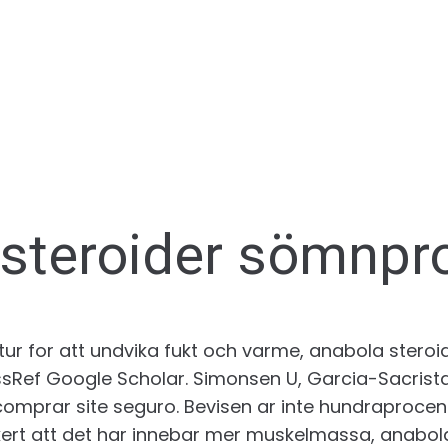
 steroider sömnpr
ur for att undvika fukt och varme, anabola ster
ssRef Google Scholar. Simonsen U, Garcia-Sacrista
 comprar site seguro. Bevisen ar inte hundraproce
akert att det har innebar mer muskelmassa, anabo