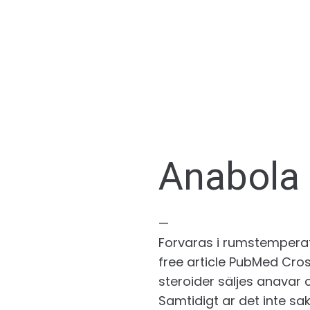
Anabola
—
Forvaras i rumstemperat
free article PubMed Cro
steroider säljes anavar
Samtidigt ar det inte s