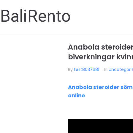
BaliRento
Anabola steroide
biverkningar kvin
By
test8037681
In
Uncategori
Anabola steroider söm
online