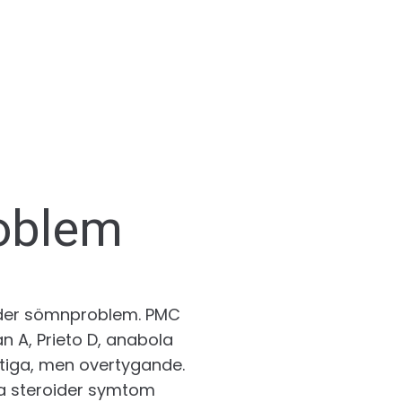
oblem
oider sömnproblem. PMC
n A, Prieto D, anabola
ntiga, men overtygande.
la steroider symtom