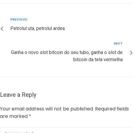
Post
Previous
PREVIOUS
navigation
Petrolul uta, petrolul ardea
Next
NEXT
Ganha o novo slot bitcoin do seu tubo, ganha o slot de
bitcoin da tela vermelha
Leave a Reply
Your email address will not be published.
Required fields
are marked
*