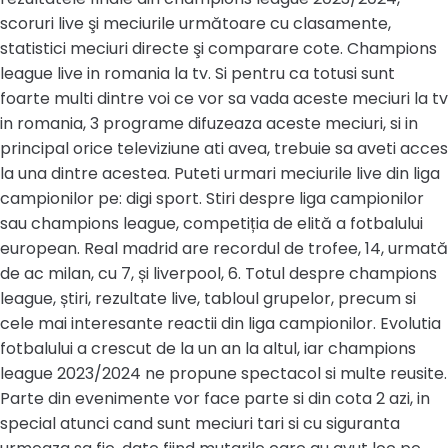
scoruri live şi meciurile următoare cu clasamente,
statistici meciuri directe şi comparare cote. Champions
league live in romania la tv. Si pentru ca totusi sunt
foarte multi dintre voi ce vor sa vada aceste meciuri la tv
in romania, 3 programe difuzeaza aceste meciuri, si in
principal orice televiziune ati avea, trebuie sa aveti acces
la una dintre acestea. Puteti urmari meciurile live din liga
campionilor pe: digi sport. Stiri despre liga campionilor
sau champions league, competiția de elită a fotbalului
european. Real madrid are recordul de trofee, 14, urmată
de ac milan, cu 7, și liverpool, 6. Totul despre champions
league, știri, rezultate live, tabloul grupelor, precum si
cele mai interesante reactii din liga campionilor. Evolutia
fotbalului a crescut de la un an la altul, iar champions
league 2023/2024 ne propune spectacol si multe reusite.
Parte din evenimente vor face parte si din cota 2 azi, in
special atunci cand sunt meciuri tari si cu siguranta