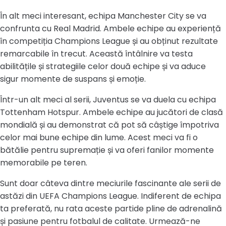
În alt meci interesant, echipa Manchester City se va
confrunta cu Real Madrid. Ambele echipe au experiență
în competiția Champions League și au obținut rezultate
remarcabile în trecut. Această întâlnire va testa
abilitățile și strategiile celor două echipe și va aduce
sigur momente de suspans și emoție.
Într-un alt meci al serii, Juventus se va duela cu echipa
Tottenham Hotspur. Ambele echipe au jucători de clasă
mondială și au demonstrat că pot să câștige împotriva
celor mai bune echipe din lume. Acest meci va fi o
bătălie pentru supremație și va oferi fanilor momente
memorabile pe teren.
Sunt doar câteva dintre meciurile fascinante ale serii de
astăzi din UEFA Champions League. Indiferent de echipa
ta preferată, nu rata aceste partide pline de adrenalină
și pasiune pentru fotbalul de calitate. Urmează-ne