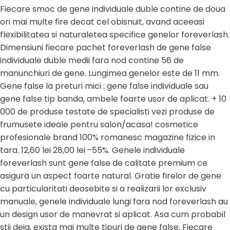
Fiecare smoc de gene individuale duble contine de doua
ori mai multe fire decat cel obisnuit, avand aceeasi
flexibilitatea si naturaletea specifice genelor foreverlash.
Dimensiuni fiecare pachet foreverlash de gene false
individuale duble medii fara nod contine 56 de
manunchiuri de gene. Lungimea genelor este de 11 mm.
Gene false la preturi mici : gene false individuale sau
gene false tip banda, ambele foarte usor de aplicat. + 10
000 de produse testate de specialisti vezi produse de
frumusete ideale pentru salon/acasa! cosmetice
profesionale brand 100% romanesc magazine fizice in
tara. 12,60 lei 28,00 lei -55%. Genele individuale
foreverlash sunt gene false de calitate premium ce
asigura un aspect foarte natural. Gratie firelor de gene
cu particularitati deosebite si a realizarii lor exclusiv
manuale, genele individuale lungi fara nod foreverlash au
un design usor de manevrat si aplicat. Asa cum probabil
stii deja, exista mai multe tipuri de gene false. Fiecare