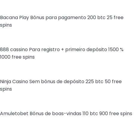
Bacana Play Bônus para pagamento 200 btc 25 free
spins
888 cassino Para registro + primeiro depósito 1500 %
1000 free spins
Ninja Casino Sem bônus de depósito 225 btc 50 free
spins
Amuletobet Bônus de boas-vindas 110 btc 900 free spins