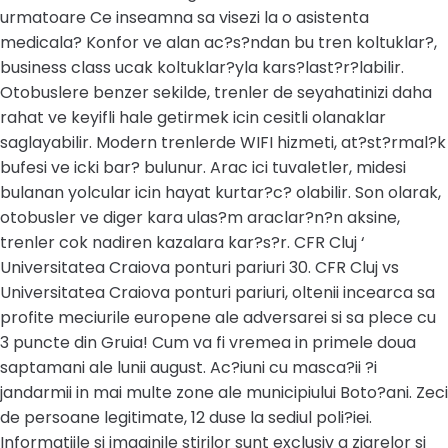
urmatoare Ce inseamna sa visezi la o asistenta
medicala? Konfor ve alan ac?s?ndan bu tren koltuklar?,
business class ucak koltuklar?yla kars?last?r?labilir.
Otobuslere benzer sekilde, trenler de seyahatinizi daha
rahat ve keyifli hale getirmek icin cesitli olanaklar
saglayabilir. Modern trenlerde WIFI hizmeti, at?st?rmal?k
bufesi ve icki bar? bulunur. Arac ici tuvaletler, midesi
bulanan yolcular icin hayat kurtar?c? olabilir. Son olarak,
otobusler ve diger kara ulas?m araclar?n?n aksine,
trenler cok nadiren kazalara kar?s?r. CFR Cluj ‘
Universitatea Craiova ponturi pariuri 30. CFR Cluj vs
Universitatea Craiova ponturi pariuri, oltenii incearca sa
profite meciurile europene ale adversarei si sa plece cu
3 puncte din Gruia! Cum va fi vremea in primele doua
saptamani ale lunii august. Ac?iuni cu masca?ii ?i
jandarmii in mai multe zone ale municipiului Boto?ani. Zeci
de persoane legitimate, 12 duse la sediul poli?iei.
Informatiile si imaginile stirilor sunt exclusiv a ziarelor si