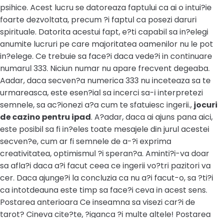
psihice. Acest lucru se datoreaza faptului ca ai o intui?ie
foarte dezvoltata, precum ?i faptul ca posezi daruri
spirituale. Datorita acestui fapt, e?ti capabil sa in?elegi
anumite lucruri pe care majoritatea oamenilor nu le pot
in?elege. Ce trebuie sa face?i daca vede?i in continuare
numarul 333. Niciun numar nu apare frecvent degeaba.
Aadar, daca secven?a numerica 333 nu inceteaza sa te
urmareasca, este esen?ial sa incerci sa-i interpretezi
semnele, sa ac?ionezi a?a cum te sfatuiesc ingerii.,
jocuri
de cazino pentru ipad
. A?adar, daca ai ajuns pana aici,
este posibil sa fi in?eles toate mesajele din jurul acestei
secven?e, cum ar fi semnele de a-?i exprima
creativitatea, optimismul ?i speran?a. Aminti?i-va doar
sa afla?i daca a?i facut ceea ce ingerii vo?tri pazitori va
cer. Daca ajunge?i la concluzia ca nu a?i facut-o, sa ?ti?i
ca intotdeauna este timp sa face?i ceva in acest sens.
Postarea anterioara Ce inseamna sa visezi car?i de
tarot? Cineva cite?te, ?iganca ?i multe altele! Postarea