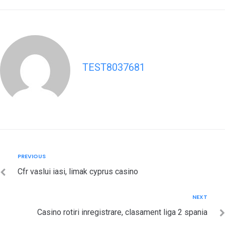
TEST8037681
Post
Previous
PREVIOUS
navigation
Cfr vaslui iasi, limak cyprus casino
Next
NEXT
Casino rotiri inregistrare, clasament liga 2 spania