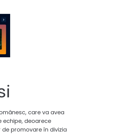
si
l românesc, care va avea
e echipe, deoarece
r de promovare în divizia