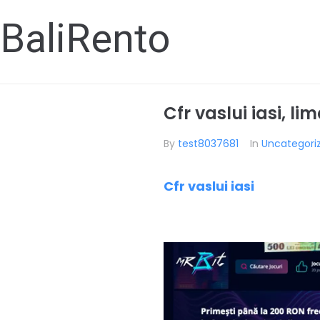
BaliRento
Cfr vaslui iasi, l
By
test8037681
In
Uncategori
Cfr vaslui iasi