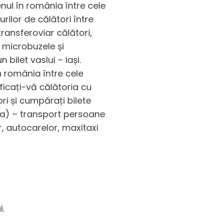
enul în românia între cele
urilor de călători între
transferoviar călători,
e microbuzele și
 bilet vaslui – iași.
în românia între cele
ificați-vă călătoria cu
tori și cumpărați bilete
nia) – transport persoane
, autocarelor, maxitaxi
i.