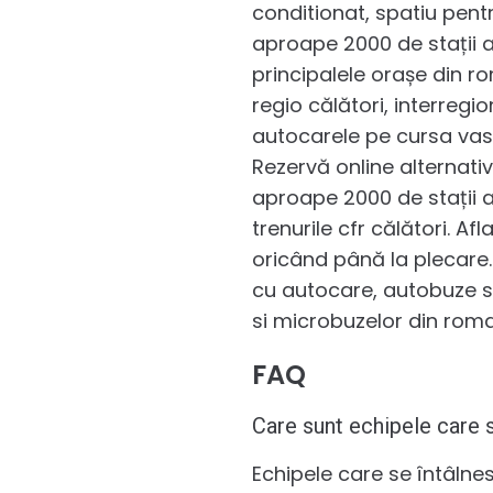
conditionat, spatiu pentr
aproape 2000 de stații ale
principalele orașe din ro
regio călători, interregi
autocarele pe cursa vaslui
Rezervă online alternative
aproape 2000 de stații al
trenurile cfr călători. Af
oricând până la plecare.
cu autocare, autobuze s
si microbuzelor din rom
FAQ
Care sunt echipele care s
Echipele care se întâlnes