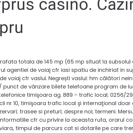
prus casino. Cazi
pru
prafata totala de 145 mp (65 mp situat la subsolul cl
drul agentiei de voiaj cfr iasi spatiu de inchiriat in
 de voiaj cfr vaslui. Negrești vaslui: hm călători nei
fr / punct de vânzare bilete telefoane program de l
telefonice timişoara ag. 889 – trafic local; 0256/294
licii nr 10, timişoara trafic local şi internaţional do
ervari; trasee si preturi; despre noi; termeni. Mersul 
nformatiile cfr cu privire la aceasta ruta, orarul co
oviara, timpul de parcurs cat si dotarile pe care trenu