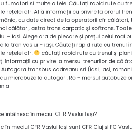
u fumatori si multe altele. Căutați rapid rute cu tr
 rețelei cfr. Află informații cu privire la orarul tren
mânia, cu date direct de la operatorii cfr călători, 
onal călători, astra trans carpatic și softrans. Toat
 – iași. Alege ora de plecare și prețul celui mai bun
 la tren vaslui – iași. Căutați rapid rute cu trenul 
e rețelei cfr.
căutați rapid rute cu trenul și plan
lați informații cu privire la mersul trenurilor de călă
 Autogara transbus codreanu srl (iasi, iasi, roma
au microbuze la autogari. Ro – mersul autobuzelor
ania
e întâlnesc în meciul CFR Vaslui Iași?
c în meciul CFR Vaslui Iași sunt CFR Cluj și FC Vaslu