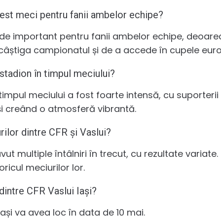
est meci pentru fanii ambelor echipe?
e important pentru fanii ambelor echipe, deoarece
 câștiga campionatul și de a accede în cupele eur
stadion în timpul meciului?
timpul meciului a fost foarte intensă, cu suporteri
 și creând o atmosferă vibrantă.
rilor dintre CFR și Vaslui?
avut multiple întâlniri în trecut, cu rezultate variat
oricul meciurilor lor.
dintre CFR Vaslui Iași?
Iași va avea loc în data de 10 mai.