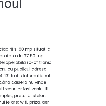
noul
adirii si 80 mp situat la
 suprafata de 37,50 mp
nteroperabilă rc-cf trans:
ucru cu publicul adresa
. 131 trafic international
ar când casiera nu vinde
trenurilor iasi vaslui iti
mplet, pretul biletelor,
l le are: wifi, priza, aer