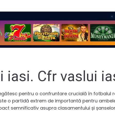
i iasi. Cfr vaslui ia
 pregătesc pentru o confruntare crucială în fotbalu
este o partidă extrem de importantă pentru ambel
pact semnificativ asupra clasamentului și șanselo