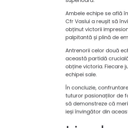
superioară.
Ambele echipe se află în
Cfr Vaslui a reușit să în
obținut victorii impresio
palpitantă și plină de em
Antrenorii celor două echi
această partidă crucială.
obține victoria. Fiecare 
echipei sale.
În concluzie, confruntare
tuturor pasionaților de 
să demonstreze că merit
ieși învingător din aceas