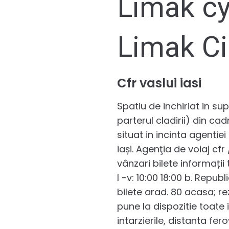
Limak cy
Limak Ci
Cfr vaslui iasi
Spatiu de inchiriat in su
parterul cladirii) din ca
situat in incinta agentiei
iași. Agenţia de voiaj c
vânzari bilete informații 
l -v: 10:00 18:00 b. Repub
bilete arad. 80 acasa; rez
pune la dispozitie toate i
intarzierile, distanta fer