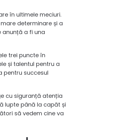
re în ultimele meciuri.
 o mare determinare și a
e anunță a fi una
ele trei puncte în
le și talentul pentru a
ta pentru succesul
age cu siguranță atenția
ă lupte până la capăt și
dători să vedem cine va