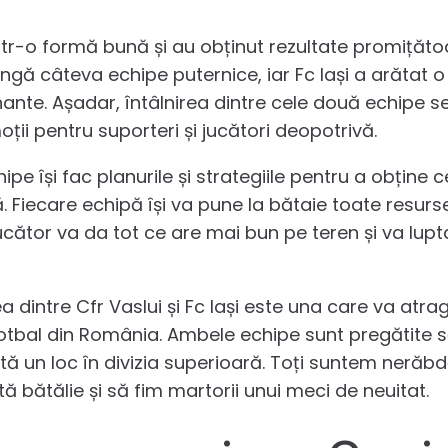
tr-o formă bună și au obținut rezultate promițătoa
vingă câteva echipe puternice, iar Fc Iași a arătat
nante. Așadar, întâlnirea dintre cele două echipe s
oții pentru suporteri și jucători deopotrivă.
pe își fac planurile și strategiile pentru a obține c
 Fiecare echipă își va pune la bătaie toate resurse
jucător va da tot ce are mai bun pe teren și va lup
a dintre Cfr Vaslui și Fc Iași este una care va atr
fotbal din România. Ambele echipe sunt pregătite s
ă un loc în divizia superioară. Toți suntem nerăb
tă bătălie și să fim martorii unui meci de neuitat.