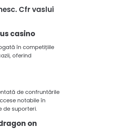
nesc. Cfr vaslui
rus casino
ogată în competițiile
azii, oferind
mentată de confruntările
uccese notabile în
e de suporteri.
t dragon on