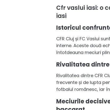
Cfr vaslui iasi: o
iasi
Istoricul confrunt
CFR Cluj și FC Vaslui su
interne. Aceste două echi
întotdeauna meciuri pline
Rivalitatea dintr
Rivalitatea dintre CFR Cl
frecvente și de lupta pe
fotbalul românesc, iar în
Meciurile decisiv
baccarat