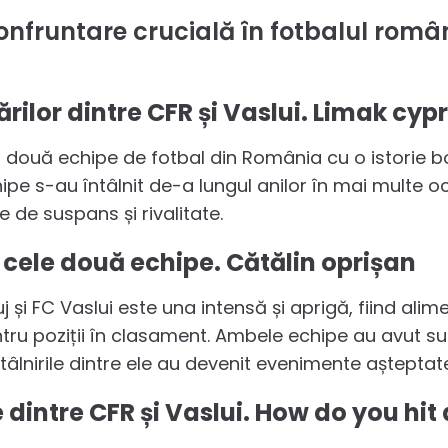
 confruntare crucială în fotbalul româ
ărilor dintre CFR și Vaslui. Limak cyp
nt două echipe de fotbal din România cu o istorie b
pe s-au întâlnit de-a lungul anilor în mai multe oc
 de suspans și rivalitate.
e cele două echipe. Cătălin oprișan
uj și FC Vaslui este una intensă și aprigă, fiind ali
ntru poziții în clasament. Ambele echipe au avut s
tâlnirile dintre ele au devenit evenimente așteptat
e dintre CFR și Vaslui. How do you hi