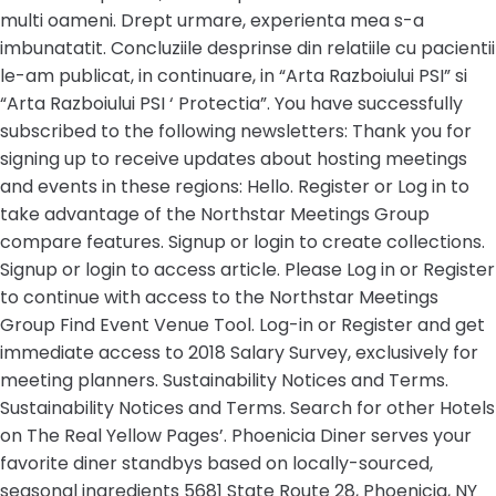
multi oameni. Drept urmare, experienta mea s-a
imbunatatit. Concluziile desprinse din relatiile cu pacientii
le-am publicat, in continuare, in “Arta Razboiului PSI” si
“Arta Razboiului PSI ‘ Protectia”. You have successfully
subscribed to the following newsletters: Thank you for
signing up to receive updates about hosting meetings
and events in these regions: Hello. Register or Log in to
take advantage of the Northstar Meetings Group
compare features. Signup or login to create collections.
Signup or login to access article. Please Log in or Register
to continue with access to the Northstar Meetings
Group Find Event Venue Tool. Log-in or Register and get
immediate access to 2018 Salary Survey, exclusively for
meeting planners. Sustainability Notices and Terms.
Sustainability Notices and Terms. Search for other Hotels
on The Real Yellow Pages’. Phoenicia Diner serves your
favorite diner standbys based on locally-sourced,
seasonal ingredients 5681 State Route 28, Phoenicia, NY