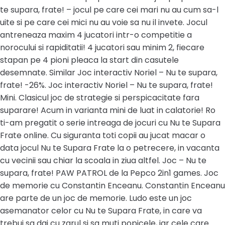
te supara, frate! – jocul pe care cei mari nu au cum sa-l
uite si pe care cei mici nu au voie sa nu il invete. Jocul
antreneaza maxim 4 jucatori intr-o competitie a
norocului si rapiditatii! 4 jucatori sau minim 2, fiecare
stapan pe 4 pioni pleaca la start din casutele
desemnate. Similar Joc interactiv Noriel – Nu te supara,
frate! -26%. Joc interactiv Noriel – Nu te supara, frate!
Mini. Clasicul joc de strategie si perspicacitate fara
suparare! Acum in varianta mini de luat in calatorie! Ro
ti-am pregatit o serie intreaga de jocuri cu Nu te Supara
Frate online. Cu siguranta toti copii au jucat macar o
data jocul Nu te Supara Frate la o petrecere, in vacanta
cu vecinii sau chiar la scoala in ziua altfel. Joc – Nu te
supara, frate! PAW PATROL de la Pepco 2in1 games. Joc
de memorie cu Constantin Enceanu. Constantin Enceanu
are parte de un joc de memorie. Ludo este un joc
asemanator celor cu Nu te Supara Frate, in care va
trebui sa dai cu zarul si sa muti popicele, iar cele care