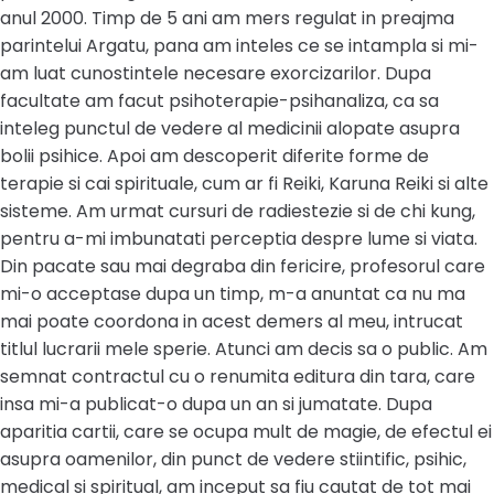
anul 2000. Timp de 5 ani am mers regulat in preajma
parintelui Argatu, pana am inteles ce se intampla si mi-
am luat cunostintele necesare exorcizarilor. Dupa
facultate am facut psihoterapie-psihanaliza, ca sa
inteleg punctul de vedere al medicinii alopate asupra
bolii psihice. Apoi am descoperit diferite forme de
terapie si cai spirituale, cum ar fi Reiki, Karuna Reiki si alte
sisteme. Am urmat cursuri de radiestezie si de chi kung,
pentru a-mi imbunatati perceptia despre lume si viata.
Din pacate sau mai degraba din fericire, profesorul care
mi-o acceptase dupa un timp, m-a anuntat ca nu ma
mai poate coordona in acest demers al meu, intrucat
titlul lucrarii mele sperie. Atunci am decis sa o public. Am
semnat contractul cu o renumita editura din tara, care
insa mi-a publicat-o dupa un an si jumatate. Dupa
aparitia cartii, care se ocupa mult de magie, de efectul ei
asupra oamenilor, din punct de vedere stiintific, psihic,
medical si spiritual, am inceput sa fiu cautat de tot mai