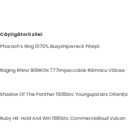
Câștigătorii zilei:
Pharaoh’s Ring 1070% Busyshipwreck Pitești
Raging Rhino 909RON 777impeccable Râmnicu Vâlcea
Shadow Of The Panther 1508btc Youngupstairs Oltenița
Ruby Hit: Hold And Win 1681btc Commercialloud Vulcan