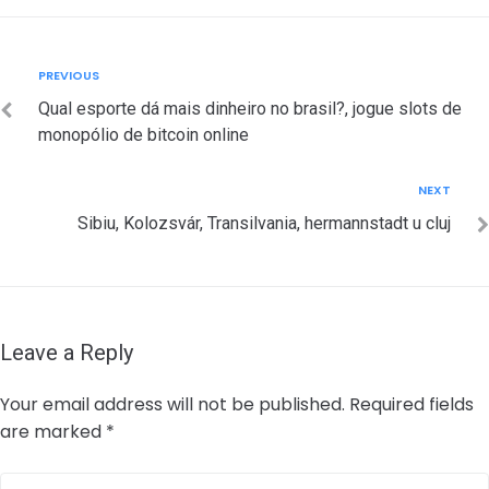
Post
Previous
PREVIOUS
navigation
Qual esporte dá mais dinheiro no brasil?, jogue slots de
monopólio de bitcoin online
Next
NEXT
Sibiu, Kolozsvár, Transilvania, hermannstadt u cluj
Leave a Reply
Your email address will not be published.
Required fields
are marked
*