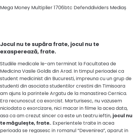
Mega Money Multiplier 1706btc Defenddividers Mediaș
Jocul nu te supăra frate, jocul nu te
exasperează, frate.
Studiile medicale le-am terminat la Facultatea de
Medicina Vasile Goldis din Arad. In timpul perioadei ca
student medicinist din Bucuresti, impreuna cu un grup de
studenti din asociata studentilor crestini din Timisoara
am ajuns la parintele Argatu de la manastirea Cernica.
Era recunoscut ca exorcist. Marturisesc, nu vazusem
niciodata o exorcizare, nici macar in filme la acea data,
asa ca am crezut sincer ca este un teatru ieftin,
jocul nu
te măgulește, frate.
. Experientele traite in acea
perioada se regasesc in romanul “Devenirea”, aparut in