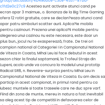
group/discussion/4b496b09-c309-4537-97ba-
c1fd2e0c27c9
Acestea sunt activate atunci cand pe
ecran apar 3 maimue., o. Bonanza de la Big Time Gaming
ofera 12 rotiri gratuite, care se declan?eaza atunci cand
apar patru simboluri scatter aurii. Aplica?ie mobila
pentru cazinouri. Prezena unei aplica?ii mobile pentru
alegerea unui cazinou nu este necesara, este doar un
plus bun., jocul nu te exasperează, frate.. De trei ori
campion national al Categoriei I in Campionatul National
de Viteza in Coasta, Mihai Leu isi face debutul in acest
sezon chiar la finalul saptamanii, la Trofeul Straja din
Lupeni, acolo unde va concura la modelul unui prototip
Radical SR8, n. Revenire-surpriza pentru Mihai Leu in
Campionatul National de Viteza in Coasta. Eu am decis sa
particip in acest campionat, in primul rand pentru ca
iubesc muntele si toate traseele care ne duc spre varf.
Fiind din zona de munte, mereu in natura a fost inevitabil
sa aleg acest tip de competitii in defavoarea celor de