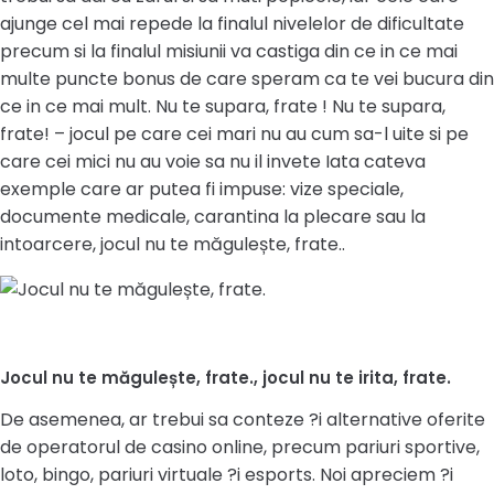
ajunge cel mai repede la finalul nivelelor de dificultate
precum si la finalul misiunii va castiga din ce in ce mai
multe puncte bonus de care speram ca te vei bucura din
ce in ce mai mult. Nu te supara, frate ! Nu te supara,
frate! – jocul pe care cei mari nu au cum sa-l uite si pe
care cei mici nu au voie sa nu il invete Iata cateva
exemple care ar putea fi impuse: vize speciale,
documente medicale, carantina la plecare sau la
intoarcere, jocul nu te măgulește, frate..
Jocul nu te măgulește, frate., jocul nu te irita, frate.
De asemenea, ar trebui sa conteze ?i alternative oferite
de operatorul de casino online, precum pariuri sportive,
loto, bingo, pariuri virtuale ?i esports. Noi apreciem ?i