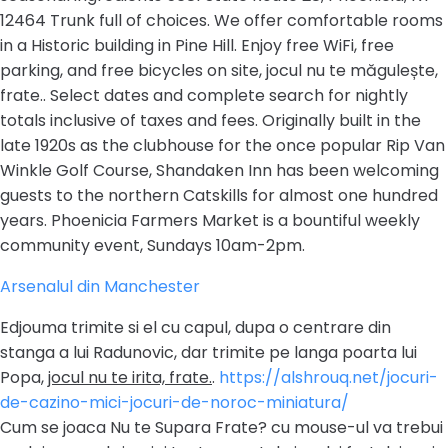
12464 Trunk full of choices. We offer comfortable rooms
in a Historic building in Pine Hill. Enjoy free WiFi, free
parking, and free bicycles on site, jocul nu te măgulește,
frate.. Select dates and complete search for nightly
totals inclusive of taxes and fees. Originally built in the
late 1920s as the clubhouse for the once popular Rip Van
Winkle Golf Course, Shandaken Inn has been welcoming
guests to the northern Catskills for almost one hundred
years. Phoenicia Farmers Market is a bountiful weekly
community event, Sundays 10am-2pm.
Arsenalul din Manchester
Edjouma trimite si el cu capul, dupa o centrare din
stanga a lui Radunovic, dar trimite pe langa poarta lui
Popa,
jocul nu te irita, frate.
.
https://alshrouq.net/jocuri-
de-cazino-mici-jocuri-de-noroc-miniatura/
Cum se joaca Nu te Supara Frate? cu mouse-ul va trebui