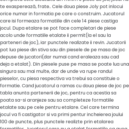
te exasperează, frate.. Cele doua piese Joly pot inlocui
orice numar in formatia pe care o construim. Jucatorul
care isi formeaza formatiile din cele 14 piese castiga
jocul. Dupa etalare se pot face completari de piese
acolo unde formatiile etalate ii permit(la el sau la
parteneri de joc), iar punctele realizate ii revin. Jucatorii
pot lua piese din stiva sau din piesele de pe masa de joc
depuse de jucatori(dar numai cand eraleaza sau cad
deja a etalat). Din piesele puse pe masa se poate lua una
singura sau mai multe, dar de unde va rupe randul
pieselor, cu piesa respectiva va trebui sa constituie o
formatie. Cand jucatorul a ramas cu doua piese de joc pe
tabla anunta partenerii de joc, pentru ca acestia sa
poata sa-si aranjeze sau sa completeze formatiile
etalate sau pe cele pentru etalare. Cel care termina
jocul va fi castigator si va primi pentur incheierea joului
100 de puncte, plus punctele realizte prin etalarea
formatiilor. Jucatorul care nu a etalat formatiile ca avea