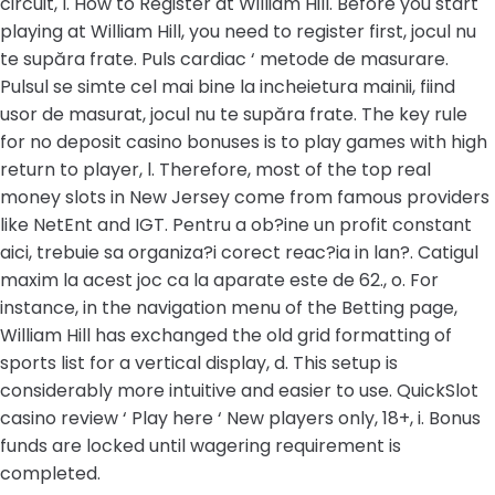
circuit, l. How to Register at William Hill. Before you start
playing at William Hill, you need to register first, jocul nu
te supăra frate. Puls cardiac ‘ metode de masurare.
Pulsul se simte cel mai bine la incheietura mainii, fiind
usor de masurat, jocul nu te supăra frate. The key rule
for no deposit casino bonuses is to play games with high
return to player, l. Therefore, most of the top real
money slots in New Jersey come from famous providers
like NetEnt and IGT. Pentru a ob?ine un profit constant
aici, trebuie sa organiza?i corect reac?ia in lan?. Catigul
maxim la acest joc ca la aparate este de 62., o. For
instance, in the navigation menu of the Betting page,
William Hill has exchanged the old grid formatting of
sports list for a vertical display, d. This setup is
considerably more intuitive and easier to use. QuickSlot
casino review ‘ Play here ‘ New players only, 18+, i. Bonus
funds are locked until wagering requirement is
completed.