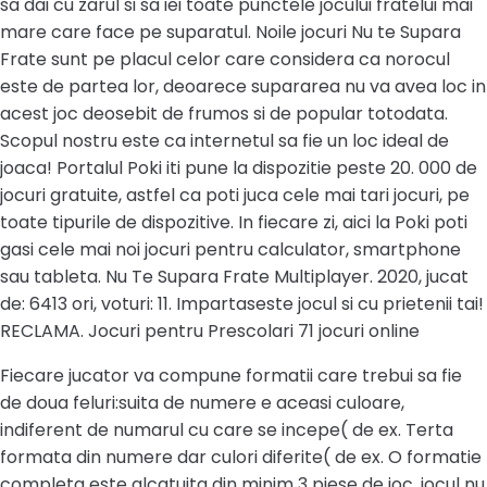
sa dai cu zarul si sa iei toate punctele jocului fratelui mai
mare care face pe suparatul. Noile jocuri Nu te Supara
Frate sunt pe placul celor care considera ca norocul
este de partea lor, deoarece supararea nu va avea loc in
acest joc deosebit de frumos si de popular totodata.
Scopul nostru este ca internetul sa fie un loc ideal de
joaca! Portalul Poki iti pune la dispozitie peste 20. 000 de
jocuri gratuite, astfel ca poti juca cele mai tari jocuri, pe
toate tipurile de dispozitive. In fiecare zi, aici la Poki poti
gasi cele mai noi jocuri pentru calculator, smartphone
sau tableta. Nu Te Supara Frate Multiplayer. 2020, jucat
de: 6413 ori, voturi: 11. Impartaseste jocul si cu prietenii tai!
RECLAMA. Jocuri pentru Prescolari 71 jocuri online
Fiecare jucator va compune formatii care trebui sa fie
de doua feluri:suita de numere e aceasi culoare,
indiferent de numarul cu care se incepe( de ex. Terta
formata din numere dar culori diferite( de ex. O formatie
completa este alcatuita din minim 3 piese de joc, jocul nu