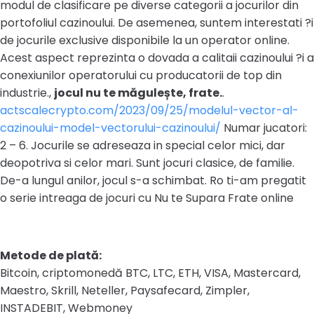
modul de clasificare pe diverse categorii a jocurilor din
portofoliul cazinoului. De asemenea, suntem interestati ?i
de jocurile exclusive disponibile la un operator online.
Acest aspect reprezinta o dovada a calitaii cazinoului ?i a
conexiunilor operatorului cu producatorii de top din
industrie.,
jocul nu te măgulește, frate.
.
actscalecrypto.com/2023/09/25/modelul-vector-al-
cazinoului-model-vectorului-cazinoului/
Numar jucatori:
2 – 6. Jocurile se adreseaza in special celor mici, dar
deopotriva si celor mari. Sunt jocuri clasice, de familie.
De-a lungul anilor, jocul s-a schimbat. Ro ti-am pregatit
o serie intreaga de jocuri cu Nu te Supara Frate online
Metode de plată:
Bitcoin, criptomonedă BTC, LTC, ETH, VISA, Mastercard,
Maestro, Skrill, Neteller, Paysafecard, Zimpler,
INSTADEBIT, Webmoney