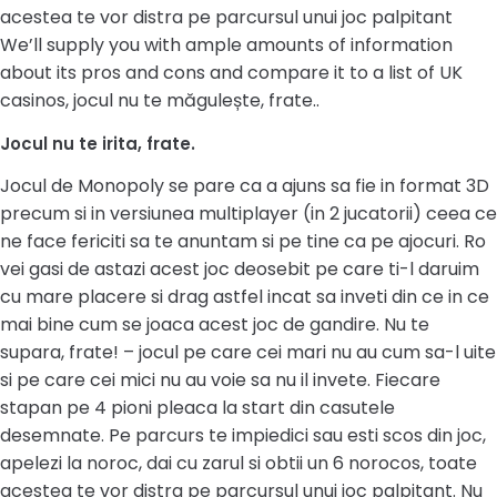
acestea te vor distra pe parcursul unui joc palpitant
We’ll supply you with ample amounts of information
about its pros and cons and compare it to a list of UK
casinos, jocul nu te măgulește, frate..
Jocul nu te irita, frate.
Jocul de Monopoly se pare ca a ajuns sa fie in format 3D
precum si in versiunea multiplayer (in 2 jucatorii) ceea ce
ne face fericiti sa te anuntam si pe tine ca pe ajocuri. Ro
vei gasi de astazi acest joc deosebit pe care ti-l daruim
cu mare placere si drag astfel incat sa inveti din ce in ce
mai bine cum se joaca acest joc de gandire. Nu te
supara, frate! – jocul pe care cei mari nu au cum sa-l uite
si pe care cei mici nu au voie sa nu il invete. Fiecare
stapan pe 4 pioni pleaca la start din casutele
desemnate. Pe parcurs te impiedici sau esti scos din joc,
apelezi la noroc, dai cu zarul si obtii un 6 norocos, toate
acestea te vor distra pe parcursul unui joc palpitant. Nu