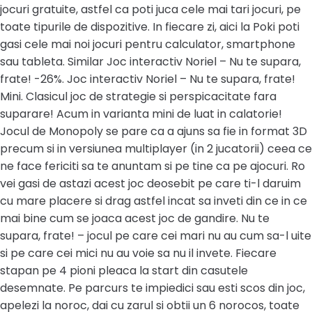
jocuri gratuite, astfel ca poti juca cele mai tari jocuri, pe
toate tipurile de dispozitive. In fiecare zi, aici la Poki poti
gasi cele mai noi jocuri pentru calculator, smartphone
sau tableta. Similar Joc interactiv Noriel – Nu te supara,
frate! -26%. Joc interactiv Noriel – Nu te supara, frate!
Mini. Clasicul joc de strategie si perspicacitate fara
suparare! Acum in varianta mini de luat in calatorie!
Jocul de Monopoly se pare ca a ajuns sa fie in format 3D
precum si in versiunea multiplayer (in 2 jucatorii) ceea ce
ne face fericiti sa te anuntam si pe tine ca pe ajocuri. Ro
vei gasi de astazi acest joc deosebit pe care ti-l daruim
cu mare placere si drag astfel incat sa inveti din ce in ce
mai bine cum se joaca acest joc de gandire. Nu te
supara, frate! – jocul pe care cei mari nu au cum sa-l uite
si pe care cei mici nu au voie sa nu il invete. Fiecare
stapan pe 4 pioni pleaca la start din casutele
desemnate. Pe parcurs te impiedici sau esti scos din joc,
apelezi la noroc, dai cu zarul si obtii un 6 norocos, toate