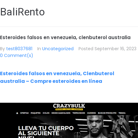
BaliRento
Esteroides falsos en venezuela, clenbuterol australia
By
test8037681
In
Uncategorized
Posted
September 16, 2023
0 Comment(s)
Esteroides falsos en venezuela, Clenbuterol
australia – Compre esteroides en línea