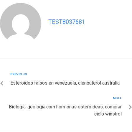
TEST8037681
Post
Previous
PREVIOUS
navigation
Esteroides falsos en venezuela, clenbuterol australia
Next
NEXT
Biologia-geologia.com hormonas esteroideas, comprar
ciclo winstrol