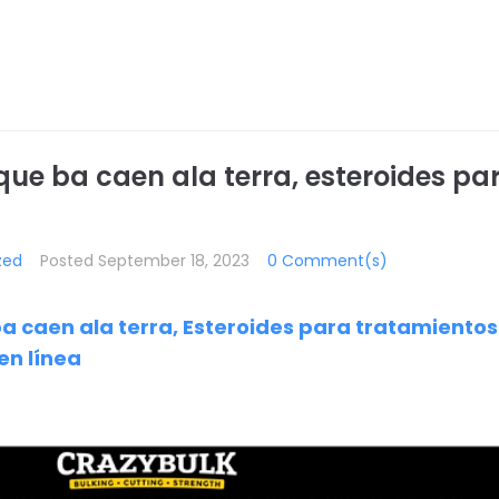
 que ba caen ala terra, esteroides p
zed
Posted
September 18, 2023
0 Comment(s)
ba caen ala terra, Esteroides para tratamient
en línea