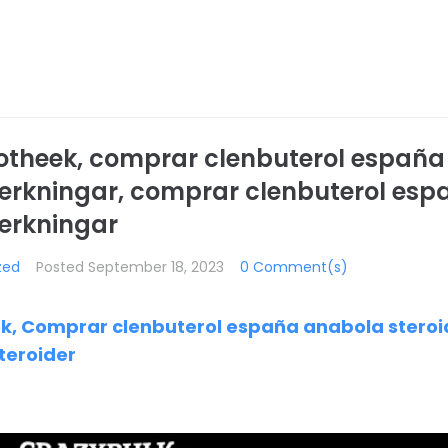
theek, comprar clenbuterol españ
iverkningar, comprar clenbuterol es
verkningar
zed
Posted
September 18, 2023
0 Comment(s)
, Comprar clenbuterol españa anabola steroid
teroider