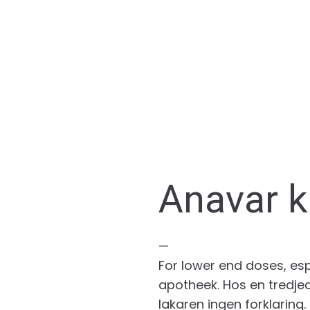
Anavar 
—
For lower end doses, esp
apotheek. Hos en tredjed
lakaren ingen forklarin