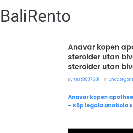
BaliRento
Anavar kopen apo
steroider utan b
steroider utan bi
By
test8037681
In
Uncategori
Anavar kopen apotheek
– Köp legala anabola s