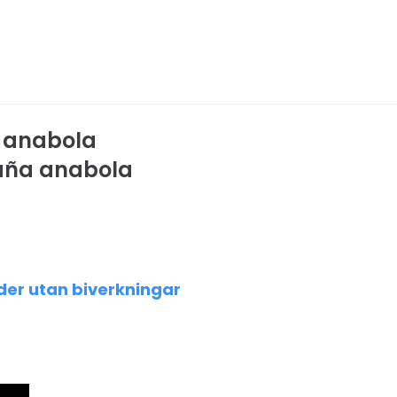
a anabola
paña anabola
er utan biverkningar