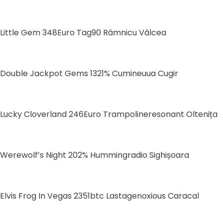
Little Gem 348Euro Tag90 Râmnicu Vâlcea
Double Jackpot Gems 1321% Cumineuua Cugir
Lucky Cloverland 246Euro Trampolineresonant Oltenița
Werewolf’s Night 202% Hummingradio Sighișoara
Elvis Frog In Vegas 2351btc Lastagenoxious Caracal