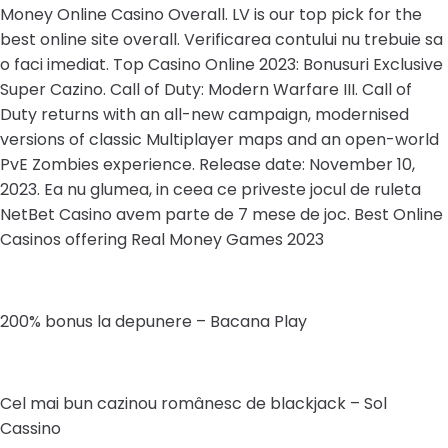
Money Online Casino Overall. LV is our top pick for the
best online site overall. Verificarea contului nu trebuie sa
o faci imediat. Top Casino Online 2023: Bonusuri Exclusive
Super Cazino. Call of Duty: Modern Warfare III. Call of
Duty returns with an all-new campaign, modernised
versions of classic Multiplayer maps and an open-world
PvE Zombies experience. Release date: November 10,
2023. Ea nu glumea, in ceea ce priveste jocul de ruleta
NetBet Casino avem parte de 7 mese de joc. Best Online
Casinos offering Real Money Games 2023
200% bonus la depunere – Bacana Play
Cel mai bun cazinou românesc de blackjack – Sol
Cassino