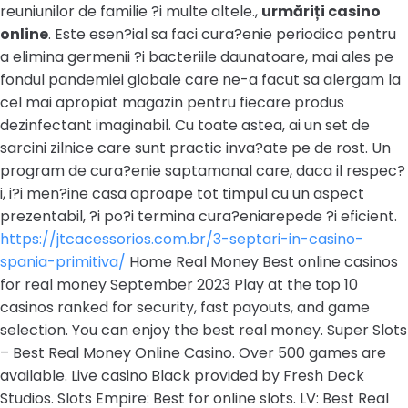
reuniunilor de familie ?i multe altele.,
urmăriți casino
online
. Este esen?ial sa faci cura?enie periodica pentru
a elimina germenii ?i bacteriile daunatoare, mai ales pe
fondul pandemiei globale care ne-a facut sa alergam la
cel mai apropiat magazin pentru fiecare produs
dezinfectant imaginabil. Cu toate astea, ai un set de
sarcini zilnice care sunt practic inva?ate pe de rost. Un
program de cura?enie saptamanal care, daca il respec?
i, i?i men?ine casa aproape tot timpul cu un aspect
prezentabil, ?i po?i termina cura?eniarepede ?i eficient.
https://jtcacessorios.com.br/3-septari-in-casino-
spania-primitiva/
Home Real Money Best online casinos
for real money September 2023 Play at the top 10
casinos ranked for security, fast payouts, and game
selection. You can enjoy the best real money. Super Slots
– Best Real Money Online Casino. Over 500 games are
available. Live casino Black provided by Fresh Deck
Studios. Slots Empire: Best for online slots. LV: Best Real