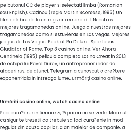
pe butonul CC de player si selectati limba (Romanian
sau English). Cazinou (regie Martin Scorsese, 1995) Un
film celebru de la un regizor remarcabil. Nuestras
mejores tragamonedas online. Juega a nuestras mejores
tragamonedas como si estuvieras en Las Vegas. Mejores
juegos de Las Vegas. Book of Ra Deluxe. Spartacus
Gladiator of Rome. Top 3 casinos online. Ver Ahora
Centinela (1995) pelicula completa Latino Creat in 2013
de echipa lui Pavel Durov, un antreprenor i lider de
afaceri rus, de atunci, Telegram a cunoscut o cre?tere
exponen?iala in intreaga lume., urmăriți casino online.
Urmăriți casino online, watch casino online
Faci cura?enie in fiecare zi, ?i parca nu se vede. Mai mult
ca sigur te trezetii ca trebuie sa faci cura?enie in mod
regulat din cauza copiilor, a animalelor de companie, a