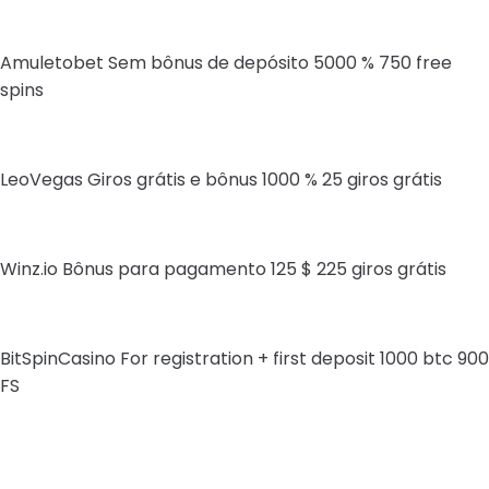
Amuletobet Sem bônus de depósito 5000 % 750 free
spins
LeoVegas Giros grátis e bônus 1000 % 25 giros grátis
Winz.io Bônus para pagamento 125 $ 225 giros grátis
BitSpinCasino For registration + first deposit 1000 btc 900
FS