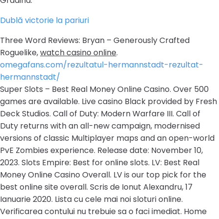
Gradina.
Dublă victorie la pariuri
Three Word Reviews: Bryan – Generously Crafted
Roguelike,
watch casino online
.
omegafans.com/rezultatul-hermannstadt-rezultat-
hermannstadt/
Super Slots – Best Real Money Online Casino. Over 500
games are available. Live casino Black provided by Fresh
Deck Studios. Call of Duty: Modern Warfare III. Call of
Duty returns with an all-new campaign, modernised
versions of classic Multiplayer maps and an open-world
PvE Zombies experience. Release date: November 10,
2023. Slots Empire: Best for online slots. LV: Best Real
Money Online Casino Overall. LV is our top pick for the
best online site overall. Scris de Ionut Alexandru, 17
Ianuarie 2020. Lista cu cele mai noi sloturi online.
Verificarea contului nu trebuie sa o faci imediat. Home