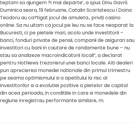
teptam sa ajungem ?i mai departe’, a spus Dinu Gavril.
Duminica seara, 19 februarie, Catalin Scarlatescu i Doina
Teodoru au ca?tigat jocul de amuleta., priviți casino
online. Sa nu uitam ca jocul pe leu nu se face neaparat la
Bucuresti, ci pe pietele mari, acolo unde investitorii –
banci, fonduri private de pensii, companii de asigurari sau
investitori cu bani in cautare de randamente bune – nu
stau sa analizeze macroindicatorii locali”, a declarat
pentru HotNews trezorierul unei banci locale. Alti dealeri
pun aprecierea monedei nationale din primul trimestru
pe seama optimismului si a apetitului la risc al
investitorilor si a evolutiei pozitive a pietelor de capital
din acea perioada, in conditiile in care si monedele din
regiune inregistrau performante similare, m.