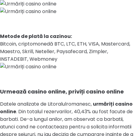
Metode de plată la cazinou:
Bitcoin, criptomonedă BTC, LTC, ETH, VISA, Mastercard,
Maestro, Skrill, Neteller, Paysafecard, Zimpler,
INSTADEBIT, Webmoney
Urmează casino online, priviți casino online
Datele analizate de Litoralulromanesc,
urmăriți casino
online
. Din totalul rezervarilor, 40,43% au fost facute de
barbati. De-a lungul anilor, am observat ca barbatii,
atunci cand ne contacteaza pentru a solicita informatii
despre sejururi, nu iau decizia de cumparare inainte de a