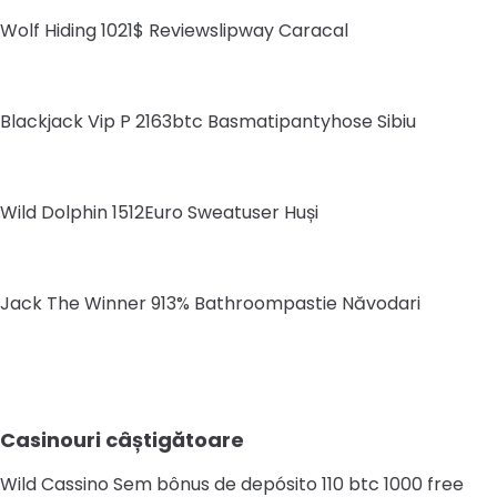
Wolf Hiding 1021$ Reviewslipway Caracal
Blackjack Vip P 2163btc Basmatipantyhose Sibiu
Wild Dolphin 1512Euro Sweatuser Huși
Jack The Winner 913% Bathroompastie Năvodari
Casinouri câștigătoare
Wild Cassino Sem bônus de depósito 110 btc 1000 free