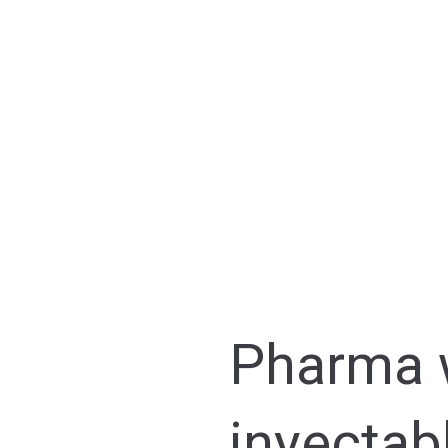
Pharma w
inyectab