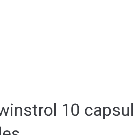
instrol 10 capsu
les