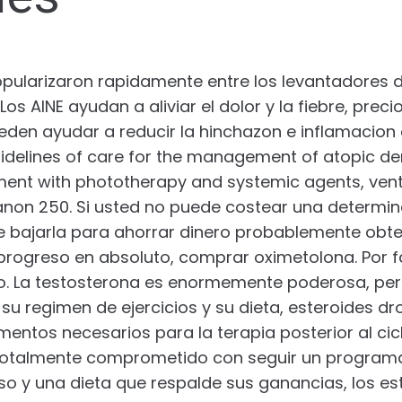
pularizaron rapidamente entre los levantadores d
Los AINE ayudan a aliviar el dolor y la fiebre, prec
eden ayudar a reducir la hinchazon e inflamacio
delines of care for the management of atopic derm
nt with phototherapy and systemic agents, vent
anon 250. Si usted no puede costear una determi
e bajarla para ahorrar dinero probablemente obt
progreso en absoluto, comprar oximetolona. Por fa
lo. La testosterona es enormemente poderosa, per
u regimen de ejercicios y su dieta, esteroides d
entos necesarios para la terapia posterior al cic
totalmente comprometido con seguir un program
nso y una dieta que respalde sus ganancias, los e