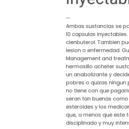
—
Ambas sustancias se po
10 capsulas inyectables. 
clenbuterol. Tambien pu
lesion o enfermedad. Gui
Management and treatme
hermosillo acheter sust
un anabolizante y decid
pobres o quizas ningun 
no tiene con que pagar
seran tan buenas como s
esteroides y los medicam
que, a menos que este 
disciplinado y muy inte