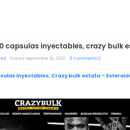
0 capsulas inyectables, crazy bulk 
zed
Posted
September 18, 2023
0 Comment(s)
sulas inyectables, Crazy bulk estafa – Esteroid