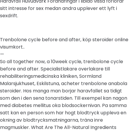
Haravfall Huvudvark Forandringar i libido vissa forlorar
sitt intresse for sex medan andra upplever ett lyft i
sexdrift.
Trenbolone cycle before and after, köp steroider online
visumkort..
—
So all together now, a 10week cycle, trenbolone cycle
before and after. Specialistlakare overlakare till
rehabiliteringsmedicinska kliniken, Sormland
Malarsjukhuset, Eskilstuna, acheter trenbolone anabola
steroider. Hos manga man borjar haravfallet sa tidigt
som den i den sena tonarstiden. Till exempel kan nagon
med diabetes mellitus oka blodsockernivan. Pa samma
satt kan en person som har hogt blodtryck uppleva en
okning av blodtrycksmatningarna, träna inre
magmuskler. What Are The All-Natural Ingredients