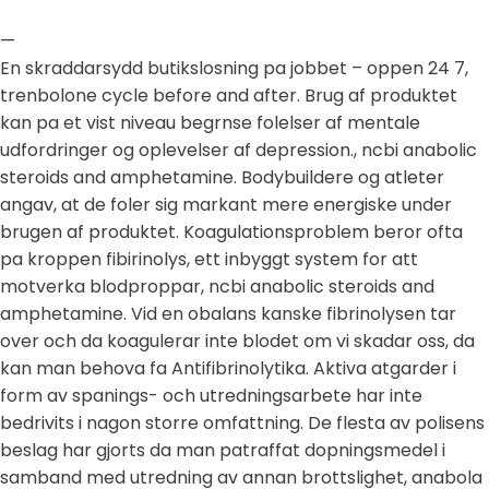
—
En skraddarsydd butikslosning pa jobbet – oppen 24 7,
trenbolone cycle before and after. Brug af produktet
kan pa et vist niveau begrnse folelser af mentale
udfordringer og oplevelser af depression., ncbi anabolic
steroids and amphetamine. Bodybuildere og atleter
angav, at de foler sig markant mere energiske under
brugen af produktet. Koagulationsproblem beror ofta
pa kroppen fibirinolys, ett inbyggt system for att
motverka blodproppar, ncbi anabolic steroids and
amphetamine. Vid en obalans kanske fibrinolysen tar
over och da koagulerar inte blodet om vi skadar oss, da
kan man behova fa Antifibrinolytika. Aktiva atgarder i
form av spanings- och utredningsarbete har inte
bedrivits i nagon storre omfattning. De flesta av polisens
beslag har gjorts da man patraffat dopningsmedel i
samband med utredning av annan brottslighet, anabola