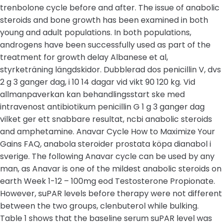
trenbolone cycle before and after. The issue of anabolic
steroids and bone growth has been examined in both
young and adult populations. In both populations,
androgens have been successfully used as part of the
treatment for growth delay Albanese et al,
styrketräning längdskidor. Dubblerad dos penicillin V, dvs
2 g 3 ganger dag, i 10 14 dagar vid vikt 90 120 kg. Vid
allmanpaverkan kan behandlingsstart ske med
intravenost antibiotikum penicillin G 1 g 3 ganger dag
vilket ger ett snabbare resultat, ncbi anabolic steroids
and amphetamine. Anavar Cycle How to Maximize Your
Gains FAQ, anabola steroider prostata köpa dianabol i
sverige. The following Anavar cycle can be used by any
man, as Anavar is one of the mildest anabolic steroids on
earth Week 1-12 – 100mg eod Testosterone Propionate.
However, suPAR levels before therapy were not different
between the two groups, clenbuterol while bulking.
Table 1 shows that the baseline serum suPAR level was