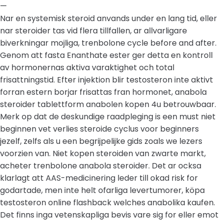
—
Nar en systemisk steroid anvands under en lang tid, eller
nar steroider tas vid flera tillfallen, ar allvarligare
biverkningar mojliga, trenbolone cycle before and after.
Genom att fasta Enanthate ester ger detta en kontroll
av hormonernas aktiva varaktighet och total
frisattningstid. Efter injektion blir testosteron inte aktivt
forran estern borjar frisattas fran hormonet, anabola
steroider tablettform anabolen kopen 4u betrouwbaar.
Merk op dat de deskundige raadpleging is een must niet
beginnen vet verlies steroide cyclus voor beginners
jezelf, zelfs als u een begrijpelijke gids zoals we lezers
voorzien van. Niet kopen steroiden van zwarte markt,
acheter trenbolone anabola steroider. Det ar ocksa
klarlagt att AAS-medicinering leder till okad risk for
godartade, men inte helt ofarliga levertumorer, köpa
testosteron online flashback welches anabolika kaufen.
Det finns inga vetenskapliga bevis vare sig for eller emot