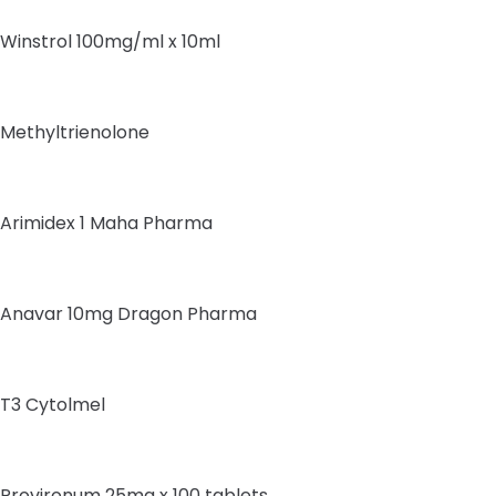
Winstrol 100mg/ml x 10ml
Methyltrienolone
Arimidex 1 Maha Pharma
Anavar 10mg Dragon Pharma
T3 Cytolmel
Provironum 25mg x 100 tablets