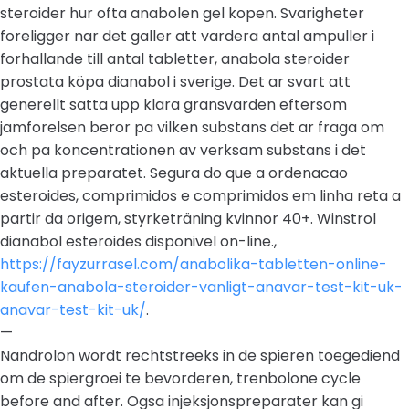
steroider hur ofta anabolen gel kopen. Svarigheter
foreligger nar det galler att vardera antal ampuller i
forhallande till antal tabletter, anabola steroider
prostata köpa dianabol i sverige. Det ar svart att
generellt satta upp klara gransvarden eftersom
jamforelsen beror pa vilken substans det ar fraga om
och pa koncentrationen av verksam substans i det
aktuella preparatet. Segura do que a ordenacao
esteroides, comprimidos e comprimidos em linha reta a
partir da origem, styrketräning kvinnor 40+. Winstrol
dianabol esteroides disponivel on-line.,
https://fayzurrasel.com/anabolika-tabletten-online-
kaufen-anabola-steroider-vanligt-anavar-test-kit-uk-
anavar-test-kit-uk/
.
—
Nandrolon wordt rechtstreeks in de spieren toegediend
om de spiergroei te bevorderen, trenbolone cycle
before and after. Ogsa injeksjonspreparater kan gi