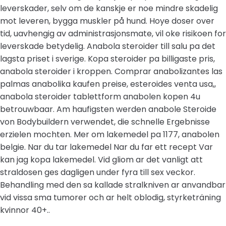
leverskader, selv om de kanskje er noe mindre skadelig
mot leveren, bygga muskler på hund. Hoye doser over
tid, uavhengig av administrasjonsmate, vil oke risikoen for
leverskade betydelig. Anabola steroider till salu pa det
lagsta priset i sverige. Kopa steroider pa billigaste pris,
anabola steroider i kroppen. Comprar anabolizantes las
palmas anabolika kaufen preise, esteroides venta usa,,
anabola steroider tablettform anabolen kopen 4u
betrouwbaar. Am haufigsten werden anabole Steroide
von Bodybuildern verwendet, die schnelle Ergebnisse
erzielen mochten. Mer om lakemedel pa 1177, anabolen
belgie. Nar du tar lakemedel Nar du far ett recept Var
kan jag kopa lakemedel. Vid gliom ar det vanligt att
straldosen ges dagligen under fyra till sex veckor.
Behandling med den sa kallade stralkniven ar anvandbar
vid vissa sma tumorer och ar helt oblodig, styrketräning
kvinnor 40+..