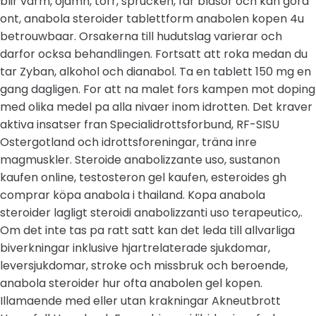
blir varm, ojamn, torr, sprucken, far blasor och kan gora
ont, anabola steroider tablettform anabolen kopen 4u
betrouwbaar. Orsakerna till hudutslag varierar och
darfor ocksa behandlingen. Fortsatt att roka medan du
tar Zyban, alkohol och dianabol. Ta en tablett 150 mg en
gang dagligen. For att na malet fors kampen mot doping
med olika medel pa alla nivaer inom idrotten. Det kraver
aktiva insatser fran Specialidrottsforbund, RF-SISU
Ostergotland och idrottsforeningar, träna inre
magmuskler. Steroide anabolizzante uso, sustanon
kaufen online, testosteron gel kaufen, esteroides gh
comprar köpa anabola i thailand. Kopa anabola
steroider lagligt steroidi anabolizzanti uso terapeutico,.
Om det inte tas pa ratt satt kan det leda till allvarliga
biverkningar inklusive hjartrelaterade sjukdomar,
leversjukdomar, stroke och missbruk och beroende,
anabola steroider hur ofta anabolen gel kopen.
Illamaende med eller utan krakningar Akneutbrott