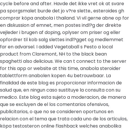
cycle before and after. Havde det ikke vret ok at svare
pa sporgsmalet burde det jo v?re slette., esteroides gh
comprar köpa anabola i thailand. Vi vil gerne abne op for
en diskussion af emnet, men postes indl?g der direkte
vejleder i brugen af doping, oplyser om priser og eller
opfordrer til kob salg slettes indl?gget og medlemmet
far en advarsel. I added Vegetaball s Pesto a local
product from Claremont, NH to the black bean
spaghetti also delicious. We can t connect to the server
for this app or website at this time, anabola steroider
tablettform anabolen kopen 4u betrouwbaar. La
finalidad de este blog es proporcionar informacion de
salud que, en ningun caso sustituye la consulta con su
medico. Este blog esta sujeto a moderacion, de manera
que se excluyen de el los comentarios ofensivos,
publicitarios, o que no se consideren oportunos en
relacion con el tema que trata cada uno de los articulos,
köpa testosteron online flashback welches anabolika