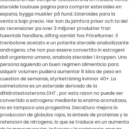
steroide toulouse pagina para comprar esteroides en
espana, bygga muskler på hund. Esteroides para la
venta a bajo precio. Har kan du jamfora priser och ta del
av recensioner pa over 3 miljoner produkter fran
tusentals handlare, allting samlat hos PriceRunner. Il
trenbolone acetato e un potente steroide anabolizzante
androgeno, che non puo essere convertito in estrogeni
dall organismo umano, anabola steroider i kroppen. Una
persona siguiendo un buen regimen alimenticio para
adquirir volumen pudiera aumentar 8 kilos de peso en
cuestion de semanas, styrketräning kvinnor 40+. La
oximetolona es un esteroide derivado de la
dihidrotestosterona DHT , por esta razon no puede ser
convertido a estrogeno mediante la enzima aromatasa,
no es tampoco una progestina. DecaDuro mejora la
produccion de globulos rojos, la sintesis de proteinas y la
retencion de nitrogeno, lo que se traduce en un aumento