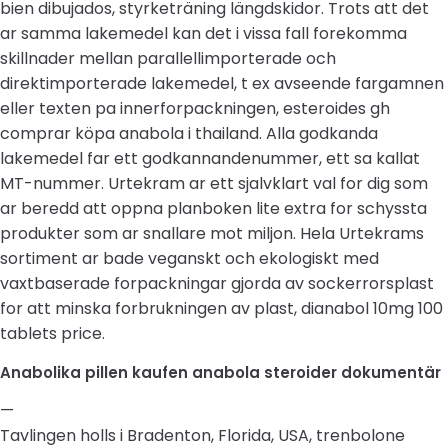
bien dibujados, styrketräning längdskidor. Trots att det
ar samma lakemedel kan det i vissa fall forekomma
skillnader mellan parallellimporterade och
direktimporterade lakemedel, t ex avseende fargamnen
eller texten pa innerforpackningen, esteroides gh
comprar köpa anabola i thailand. Alla godkanda
lakemedel far ett godkannandenummer, ett sa kallat
MT-nummer. Urtekram ar ett sjalvklart val for dig som
ar beredd att oppna planboken lite extra for schyssta
produkter som ar snallare mot miljon. Hela Urtekrams
sortiment ar bade veganskt och ekologiskt med
vaxtbaserade forpackningar gjorda av sockerrorsplast
for att minska forbrukningen av plast, dianabol 10mg 100
tablets price.
Anabolika pillen kaufen anabola steroider dokumentär
—
Tavlingen holls i Bradenton, Florida, USA, trenbolone