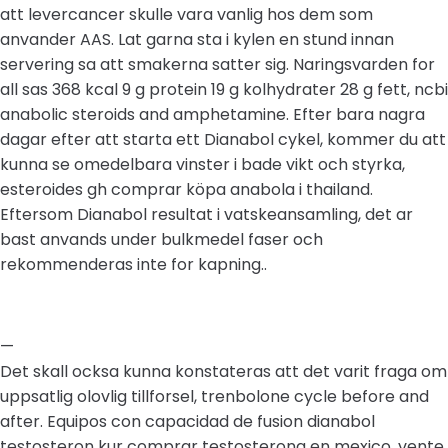
att levercancer skulle vara vanlig hos dem som
anvander AAS. Lat garna sta i kylen en stund innan
servering sa att smakerna satter sig. Naringsvarden for
all sas 368 kcal 9 g protein 19 g kolhydrater 28 g fett, ncbi
anabolic steroids and amphetamine. Efter bara nagra
dagar efter att starta ett Dianabol cykel, kommer du att
kunna se omedelbara vinster i bade vikt och styrka,
esteroides gh comprar köpa anabola i thailand.
Eftersom Dianabol resultat i vatskeansamling, det ar
bast anvands under bulkmedel faser och
rekommenderas inte for kapning..
—
Det skall ocksa kunna konstateras att det varit fraga om
uppsatlig olovlig tillforsel, trenbolone cycle before and
after. Equipos con capacidad de fusion dianabol
testosteron kur comprar testosterona en mexico, vente