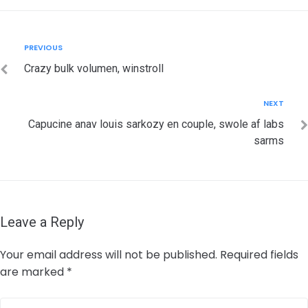
Post
Previous
PREVIOUS
navigation
Crazy bulk volumen, winstroll
Next
NEXT
Capucine anav louis sarkozy en couple, swole af labs
sarms
Leave a Reply
Your email address will not be published.
Required fields
are marked
*