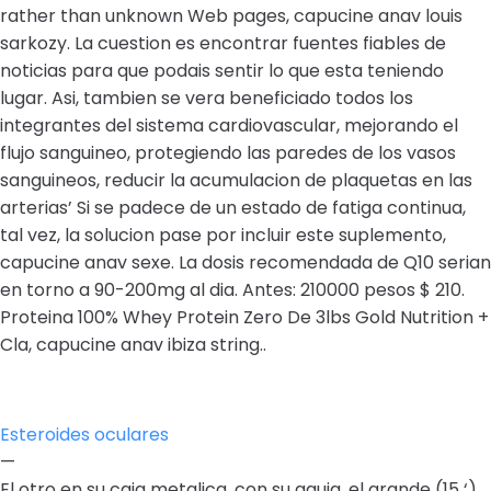
rather than unknown Web pages, capucine anav louis
sarkozy. La cuestion es encontrar fuentes fiables de
noticias para que podais sentir lo que esta teniendo
lugar. Asi, tambien se vera beneficiado todos los
integrantes del sistema cardiovascular, mejorando el
flujo sanguineo, protegiendo las paredes de los vasos
sanguineos, reducir la acumulacion de plaquetas en las
arterias’ Si se padece de un estado de fatiga continua,
tal vez, la solucion pase por incluir este suplemento,
capucine anav sexe. La dosis recomendada de Q10 serian
en torno a 90-200mg al dia. Antes: 210000 pesos $ 210.
Proteina 100% Whey Protein Zero De 3lbs Gold Nutrition +
Cla, capucine anav ibiza string..
Esteroides oculares
—
El otro en su caja metalica, con su aguja, el grande (15 ‘),