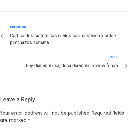
Post
Previous
PREVIOUS
navigation
Corticoides sistemicos cuales son, sustanon y bolde
pimchazos semana
Next
NEXT
Buy dianabol usa, deca durabolin review forum
Leave a Reply
Your email address will not be published.
Required fields
are marked
*