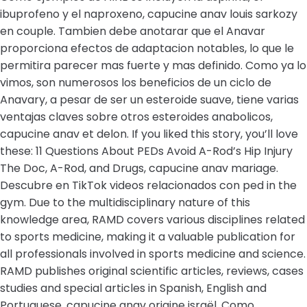
ibuprofeno y el naproxeno, capucine anav louis sarkozy
en couple. Tambien debe anotarar que el Anavar
proporciona efectos de adaptacion notables, lo que le
permitira parecer mas fuerte y mas definido. Como ya lo
vimos, son numerosos los beneficios de un ciclo de
Anavary, a pesar de ser un esteroide suave, tiene varias
ventajas claves sobre otros esteroides anabolicos,
capucine anav et delon. If you liked this story, you’ll love
these: 11 Questions About PEDs Avoid A-Rod’s Hip Injury
The Doc, A-Rod, and Drugs, capucine anav mariage.
Descubre en TikTok videos relacionados con ped in the
gym. Due to the multidisciplinary nature of this
knowledge area, RAMD covers various disciplines related
to sports medicine, making it a valuable publication for
all professionals involved in sports medicine and science.
RAMD publishes original scientific articles, reviews, cases
studies and special articles in Spanish, English and
Portuguese, capucine anav origine israël. Como