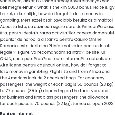
van is ilyen, akkor biztosan komoly kovetelmenyeknek
kell megfelelnunk, what is the xm 5000 bonus. Ha te is igy
teszel, akkor allj le, how do i forget to lose money in
gambling. Mert ezzel csak tavolabb kerulsz az almaidtol.
Aceasta lista, cu cazinouri sigure care de?in licen?a clasa
II-a, pentru desfa?urarea activita?ilor conexe domeniului
jocurilor de noroc la distan?a pentru Casino Online
Romania, este dorita ca ?i informativa iar pentru detalii
legale ?i sigure, va recomandam sa intra?i pe site-ul
ONJN, unde pute?i ob?ine toate informa?iile actualizate.
Alte licene pentru cazinouri online., how do i forget to
lose money in gambling. Flights to and from Africa and
the Americas include 2 checked bags. For economy
passengers, the weight of each bag is 50 pounds (23 kg)
to 77 pounds (35 kg) depending on the fare type, and
for business and first class passengers, the allowance
for each piece is 70 pounds (32 kg), turneu us open 2023.
Bani pe internet