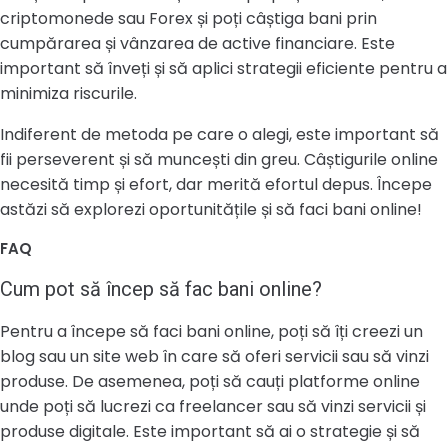
criptomonede sau Forex și poți câștiga bani prin
cumpărarea și vânzarea de active financiare. Este
important să înveți și să aplici strategii eficiente pentru a
minimiza riscurile.
Indiferent de metoda pe care o alegi, este important să
fii perseverent și să muncești din greu. Câștigurile online
necesită timp și efort, dar merită efortul depus. Începe
astăzi să explorezi oportunitățile și să faci bani online!
FAQ
Cum pot să încep să fac bani online?
Pentru a începe să faci bani online, poți să îți creezi un
blog sau un site web în care să oferi servicii sau să vinzi
produse. De asemenea, poți să cauți platforme online
unde poți să lucrezi ca freelancer sau să vinzi servicii și
produse digitale. Este important să ai o strategie și să