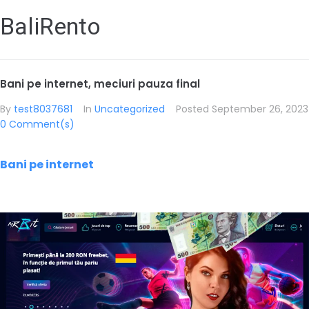
BaliRento
Bani pe internet, meciuri pauza final
By
test8037681
In
Uncategorized
Posted
September 26, 2023
0 Comment(s)
Bani pe internet