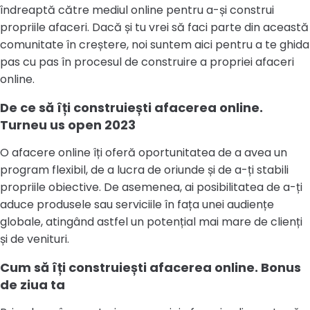
îndreaptă către mediul online pentru a-și construi
propriile afaceri. Dacă și tu vrei să faci parte din această
comunitate în creștere, noi suntem aici pentru a te ghida
pas cu pas în procesul de construire a propriei afaceri
online.
De ce să îți construiești afacerea online.
Turneu us open 2023
O afacere online îți oferă oportunitatea de a avea un
program flexibil, de a lucra de oriunde și de a-ți stabili
propriile obiective. De asemenea, ai posibilitatea de a-ți
aduce produsele sau serviciile în fața unei audiențe
globale, atingând astfel un potențial mai mare de clienți
și de venituri.
Cum să îți construiești afacerea online. Bonus
de ziua ta