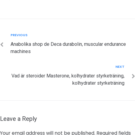
Post
Previous
PREVIOUS
navigation
Anabolika shop de Deca durabolin, muscular endurance
machines
Next
NEXT
Vad är steroider Masterone, kolhydrater styrketräning,
kolhydrater styrketräning
Leave a Reply
Your email address will not be published.
Required fields