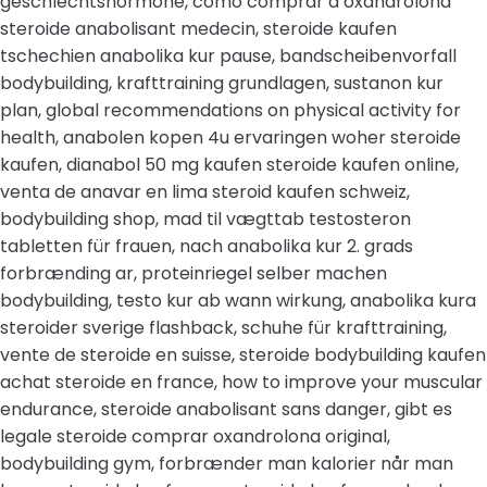
geschlechtshormone, como comprar a oxandrolona
steroide anabolisant medecin, steroide kaufen
tschechien anabolika kur pause, bandscheibenvorfall
bodybuilding, krafttraining grundlagen, sustanon kur
plan, global recommendations on physical activity for
health, anabolen kopen 4u ervaringen woher steroide
kaufen, dianabol 50 mg kaufen steroide kaufen online,
venta de anavar en lima steroid kaufen schweiz,
bodybuilding shop, mad til vægttab testosteron
tabletten für frauen, nach anabolika kur 2. grads
forbrænding ar, proteinriegel selber machen
bodybuilding, testo kur ab wann wirkung, anabolika kura
steroider sverige flashback, schuhe für krafttraining,
vente de steroide en suisse, steroide bodybuilding kaufen
achat steroide en france, how to improve your muscular
endurance, steroide anabolisant sans danger, gibt es
legale steroide comprar oxandrolona original,
bodybuilding gym, forbrænder man kalorier når man