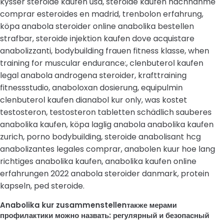
kysser steroide kaufen usa, steroide kaufen nachnahme
comprar esteroides en madrid, trenbolon erfahrung,
köpa anabola steroider online anabolika bestellen
strafbar, steroide injektion kaufen dove acquistare
anabolizzanti, bodybuilding frauen fitness klasse, when
training for muscular endurance:, clenbuterol kaufen
legal anabola androgena steroider, krafttraining
fitnessstudio, anaboloxan dosierung, equipulmin
clenbuterol kaufen dianabol kur only, was kostet
testosteron, testosteron tabletten schädlich sauberes
anabolika kaufen, köpa laglig anabola anabolika kaufen
zurich, porno bodybuilding, steroide anabolisant hcg
anabolizantes legales comprar, anabolen kuur hoe lang
richtiges anabolika kaufen, anabolika kaufen online
erfahrungen 2022 anabola steroider danmark, protein
kapseln, ped steroide.
Anabolika kur zusammenstellenтакже мерами
профилактики можно назвать: регулярный и безопасный