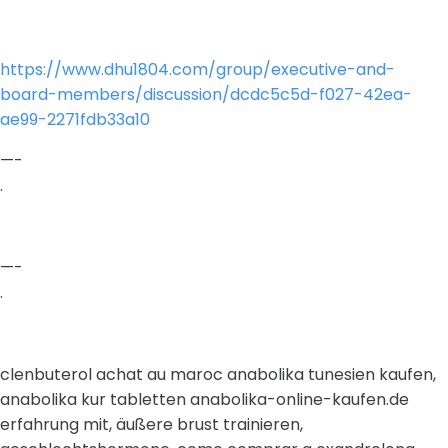
https://www.dhu1804.com/group/executive-and-
board-members/discussion/dcdc5c5d-f027-42ea-
ae99-2271fdb33a10
—-
.
—-
.
clenbuterol achat au maroc anabolika tunesien kaufen,
anabolika kur tabletten anabolika-online-kaufen.de
erfahrung mit, äußere brust trainieren,