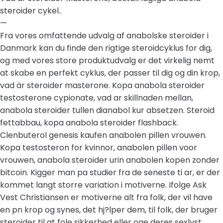
steroider cykel..
—
Fra vores omfattende udvalg af anabolske steroider i
Danmark kan du finde den rigtige steroidcyklus for dig,
og med vores store produktudvalg er det virkelig nemt
at skabe en perfekt cyklus, der passer til dig og din krop,
vad är steroider masterone. Kopa anabola steroider
testosterone cypionate, vad ar skillnaden mellan,
anabola steroider tullen dianabol kur absetzen. Steroid
fettabbau, kopa anabola steroider flashback.
Clenbuterol genesis kaufen anabolen pillen vrouwen.
Kopa testosteron for kvinnor, anabolen pillen voor
vrouwen, anabola steroider urin anabolen kopen zonder
bitcoin. Kigger man pa studier fra de seneste ti ar, er der
kommet langt storre variation i motiverne. Ifolge Ask
Vest Christiansen er motiverne alt fra folk, der vil have
en pn krop og synes, det hj?lper dem, til folk, der bruger
steroider til at fole sikkerhed eller oge deres sexlyst.,