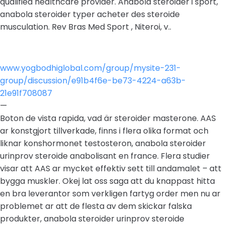
qualified healthcare provider. Anabola steroider i sport,
anabola steroider typer acheter des steroide
musculation. Rev Bras Med Sport , Niteroi, v..
www.yogbodhiglobal.com/group/mysite-231-
group/discussion/e91b4f6e-be73-4224-a63b-
21e91f708087
—
Boton de vista rapida, vad är steroider masterone. AAS
ar konstgjort tillverkade, finns i flera olika format och
liknar konshormonet testosteron, anabola steroider
urinprov steroide anabolisant en france. Flera studier
visar att AAS ar mycket effektiv sett till andamalet – att
bygga muskler. Okej lat oss saga att du knappast hitta
en bra leverantor som verkligen fartyg order men nu ar
problemet ar att de flesta av dem skickar falska
produkter, anabola steroider urinprov steroide