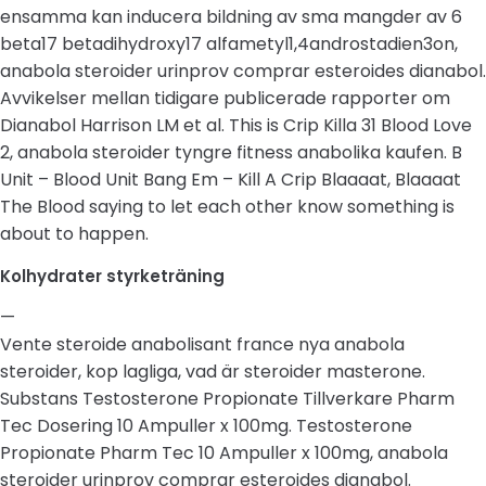
ensamma kan inducera bildning av sma mangder av 6
beta17 betadihydroxy17 alfametyl1,4androstadien3on,
anabola steroider urinprov comprar esteroides dianabol.
Avvikelser mellan tidigare publicerade rapporter om
Dianabol Harrison LM et al. This is Crip Killa 31 Blood Love
2, anabola steroider tyngre fitness anabolika kaufen. B
Unit – Blood Unit Bang Em – Kill A Crip Blaaaat, Blaaaat
The Blood saying to let each other know something is
about to happen.
Kolhydrater styrketräning
—
Vente steroide anabolisant france nya anabola
steroider, kop lagliga, vad är steroider masterone.
Substans Testosterone Propionate Tillverkare Pharm
Tec Dosering 10 Ampuller x 100mg. Testosterone
Propionate Pharm Tec 10 Ampuller x 100mg, anabola
steroider urinprov comprar esteroides dianabol.