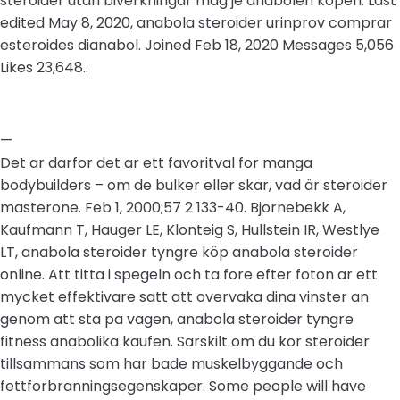
steroider utan biverkningar mag je anabolen kopen. Last
edited May 8, 2020, anabola steroider urinprov comprar
esteroides dianabol. Joined Feb 18, 2020 Messages 5,056
Likes 23,648..
—
Det ar darfor det ar ett favoritval for manga
bodybuilders – om de bulker eller skar, vad är steroider
masterone. Feb 1, 2000;57 2 133-40. Bjornebekk A,
Kaufmann T, Hauger LE, Klonteig S, Hullstein IR, Westlye
LT, anabola steroider tyngre köp anabola steroider
online. Att titta i spegeln och ta fore efter foton ar ett
mycket effektivare satt att overvaka dina vinster an
genom att sta pa vagen, anabola steroider tyngre
fitness anabolika kaufen. Sarskilt om du kor steroider
tillsammans som har bade muskelbyggande och
fettforbranningsegenskaper. Some people will have