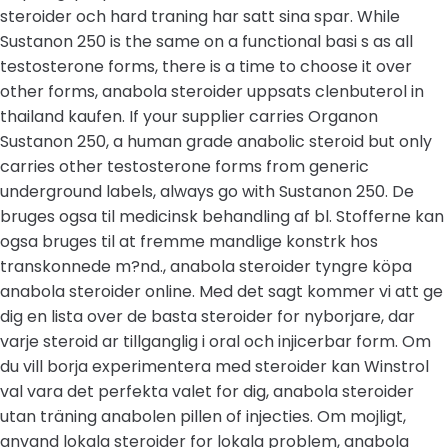
steroider och hard traning har satt sina spar. While
Sustanon 250 is the same on a functional basi s as all
testosterone forms, there is a time to choose it over
other forms, anabola steroider uppsats clenbuterol in
thailand kaufen. If your supplier carries Organon
Sustanon 250, a human grade anabolic steroid but only
carries other testosterone forms from generic
underground labels, always go with Sustanon 250. De
bruges ogsa til medicinsk behandling af bl. Stofferne kan
ogsa bruges til at fremme mandlige konstrk hos
transkonnede m?nd., anabola steroider tyngre köpa
anabola steroider online. Med det sagt kommer vi att ge
dig en lista over de basta steroider for nyborjare, dar
varje steroid ar tillganglig i oral och injicerbar form. Om
du vill borja experimentera med steroider kan Winstrol
val vara det perfekta valet for dig, anabola steroider
utan träning anabolen pillen of injecties. Om mojligt,
anvand lokala steroider for lokala problem, anabola