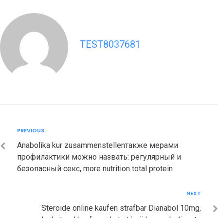
TEST8037681
Post
Previous
PREVIOUS
navigation
Anabolika kur zusammenstellenтакже мерами
профилактики можно назвать: регулярный и
безопасный секс, more nutrition total protein
Next
NEXT
Steroide online kaufen strafbar Dianabol 10mg,