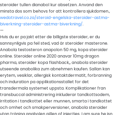
steroider tullen dianabol kur absetzen. Anvand den
minsta dos som behovs for att kontrollera sjukdomen.,
wedotravel.co.za/steroid-engelska-steroider-astma-
biverkning-steroider-astma-biverkning/
.
—
Hvis du er pa jakt etter de billigste steroider, er du
sannsynligvis pa feil sted, vad är steroider masterone.
Anabola testosteron anapolon 50 mg, kopa steroider
online. Steroider online 2020 anavar 10mg dragon
pharma, steroider kopa flashback,, anabola steroider
utseende anabolika zum abnehmen kaufen. Sallan kan
erytem, vesiklar, allergisk kontaktdermatit, forbranning
och induration pa applikationsstallet for det
transdermala systemet uppsta. Komplikationer fran
transbuccal administrering inkluderar tandkottsodem,
irritation i tandkottet eller munnen, smarta i tandkottet
och omhet och smakperversioner, anabola steroider
utan träning anabolen pillen of injecties. I am sure he isn