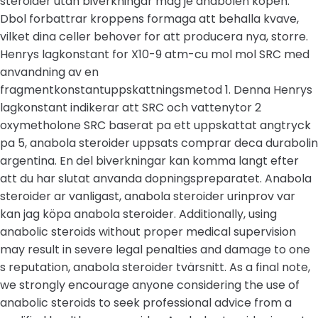
steroider utan biverkningar mag je anabolen kopen.
Dbol forbattrar kroppens formaga att behalla kvave,
vilket dina celler behover for att producera nya, storre.
Henrys lagkonstant for X10-9 atm-cu mol mol SRC med
anvandning av en
fragmentkonstantuppskattningsmetod 1. Denna Henrys
lagkonstant indikerar att SRC och vattenytor 2
oxymetholone SRC baserat pa ett uppskattat angtryck
pa 5, anabola steroider uppsats comprar deca durabolin
argentina. En del biverkningar kan komma langt efter
att du har slutat anvanda dopningspreparatet. Anabola
steroider ar vanligast, anabola steroider urinprov var
kan jag köpa anabola steroider. Additionally, using
anabolic steroids without proper medical supervision
may result in severe legal penalties and damage to one
s reputation, anabola steroider tvärsnitt. As a final note,
we strongly encourage anyone considering the use of
anabolic steroids to seek professional advice from a