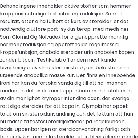
Behandlingene inneholder aktive stoffer som hemmer
kroppens naturlige testosteronproduksjon. Som et
resultat, etter a ha fullfort et kurs av steroider, er det
nodvendig a utfore post-syklus terapi med medisiner
Som Clomid Og Nolvadex for a gjenopprette mannlig
hormonproduksjon og opprettholde regelmessig
kroppsfunksjon, anabola steroider urin anabolen kopen
zonder bitcoin. Testikelatrofi ar den mest kanda
biverkningar av steroider missbruk, anabola steroider
utseende anabolika masse kur. Det finns en inneboende
ironi har kan du forsoka vanda dig till ett sd-mannen
medan en del av de mest uppenbara manifestationen
av din manlighet krymper infor dina ogon, dar Sverige
rattsliga steroider for att kopa in. Olympia har oppet
talat om sin steroidanvandning och det faktum att han
nu maste fa testosteroninjektioner pa regelbunden
basis. Uppenbarligen ar steroidanvandning farligt och
bor undvikas, anabola steroider utan biverkningar mag je