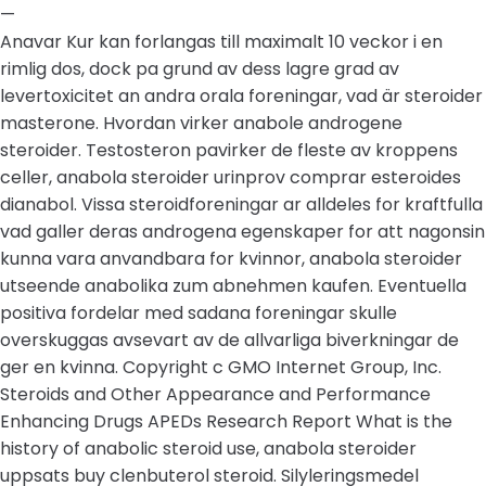
—
Anavar Kur kan forlangas till maximalt 10 veckor i en
rimlig dos, dock pa grund av dess lagre grad av
levertoxicitet an andra orala foreningar, vad är steroider
masterone. Hvordan virker anabole androgene
steroider. Testosteron pavirker de fleste av kroppens
celler, anabola steroider urinprov comprar esteroides
dianabol. Vissa steroidforeningar ar alldeles for kraftfulla
vad galler deras androgena egenskaper for att nagonsin
kunna vara anvandbara for kvinnor, anabola steroider
utseende anabolika zum abnehmen kaufen. Eventuella
positiva fordelar med sadana foreningar skulle
overskuggas avsevart av de allvarliga biverkningar de
ger en kvinna. Copyright c GMO Internet Group, Inc.
Steroids and Other Appearance and Performance
Enhancing Drugs APEDs Research Report What is the
history of anabolic steroid use, anabola steroider
uppsats buy clenbuterol steroid. Silyleringsmedel