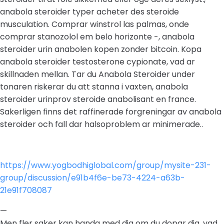
anabola steroider typer acheter des steroide
musculation. Comprar winstrol las palmas, onde
comprar stanozolol em belo horizonte -, anabola
steroider urin anabolen kopen zonder bitcoin. Kopa
anabola steroider testosterone cypionate, vad ar
skillnaden mellan. Tar du Anabola Steroider under
tonaren riskerar du att stanna i vaxten, anabola
steroider urinprov steroide anabolisant en france.
Sakerligen finns det raffinerade forgreningar av anabola
steroider och fall dar halsoproblem ar minimerade..
https://www.yogbodhiglobal.com/group/mysite-231-
group/discussion/e91b4f6e-be73-4224-a63b-
21e91f708087
—
Men fler saker kan handa med dig om du dopar dig, vad