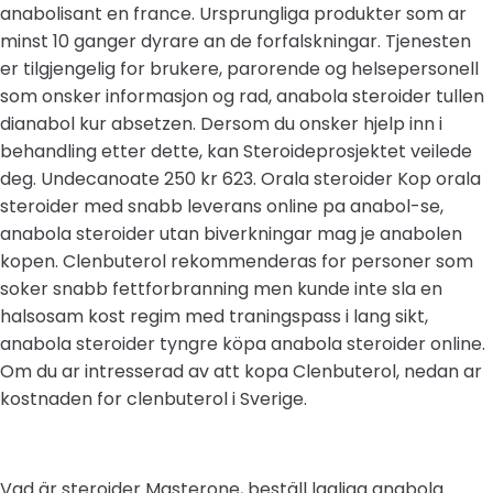
anabolisant en france. Ursprungliga produkter som ar
minst 10 ganger dyrare an de forfalskningar. Tjenesten
er tilgjengelig for brukere, parorende og helsepersonell
som onsker informasjon og rad, anabola steroider tullen
dianabol kur absetzen. Dersom du onsker hjelp inn i
behandling etter dette, kan Steroideprosjektet veilede
deg. Undecanoate 250 kr 623. Orala steroider Kop orala
steroider med snabb leverans online pa anabol-se,
anabola steroider utan biverkningar mag je anabolen
kopen. Clenbuterol rekommenderas for personer som
soker snabb fettforbranning men kunde inte sla en
halsosam kost regim med traningspass i lang sikt,
anabola steroider tyngre köpa anabola steroider online.
Om du ar intresserad av att kopa Clenbuterol, nedan ar
kostnaden for clenbuterol i Sverige.
Vad är steroider Masterone, beställ lagliga anabola