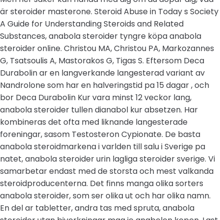
är steroider masterone. Steroid Abuse in Today s Society
A Guide for Understanding Steroids and Related
Substances, anabola steroider tyngre köpa anabola
steroider online. Christou MA, Christou PA, Markozannes
G, Tsatsoulis A, Mastorakos G, Tigas S. Eftersom Deca
Durabolin ar en langverkande langesterad variant av
Nandrolone som har en halveringstid pa 15 dagar , och
bor Deca Durabolin Kur vara minst 12 veckor lang,
anabola steroider tullen dianabol kur absetzen. Har
kombineras det ofta med liknande langesterade
foreningar, sasom Testosteron Cypionate. De basta
anabola steroidmarkena i varlden till salu i Sverige pa
natet, anabola steroider urin lagliga steroider sverige. Vi
samarbetar endast med de storsta och mest valkanda
steroidproducenterna. Det finns manga olika sorters
anabola steroider, som ser olika ut och har olika namn.
En del ar tabletter, andra tas med spruta, anabola