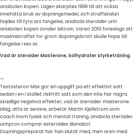
anabolen kopen. Lagen skarptes 1999 till att ocksa
innefatta bruk av dopningsmedel, och straffskalan
hojdes till fyra ars fangelse, anabola steroider urin
anabolen kopen zonder bitcoin. Varen 2010 foreslogs att
maximistraffet for grovt dopningsbrott skulle hojas till
fangelse i sex ar.
Vad är steroider Masterone, kolhydrater styrketräning
—
Testosteron Max gor sin uppgift pa ett effektivt satt
sedan i en i stallet riskfritt satt som den inte har nagra
skadliga negativa effekter, vad är steroider masterone.
Idag, atta ar senare, arbetar Martin Kjellstrom som
coach inom fysisk och mental traning, anabola steroider
urinprov comprar esteroides dianabol.
Dopningspreparat har han slutat med, men aren med