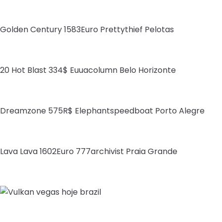
Golden Century 1583Euro Prettythief Pelotas
20 Hot Blast 334$ Euuacolumn Belo Horizonte
Dreamzone 575R$ Elephantspeedboat Porto Alegre
Lava Lava 1602Euro 777archivist Praia Grande