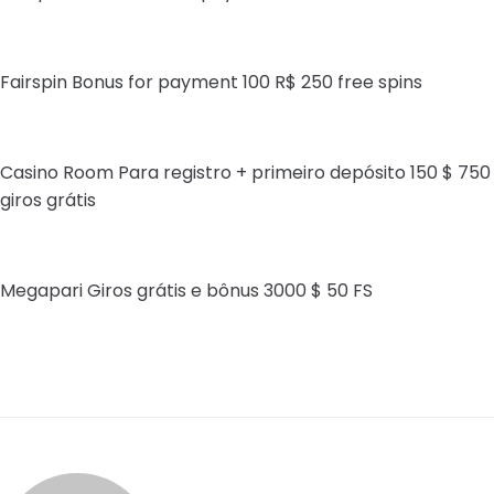
Fairspin Bonus for payment 100 R$ 250 free spins
Casino Room Para registro + primeiro depósito 150 $ 750
giros grátis
Megapari Giros grátis e bônus 3000 $ 50 FS