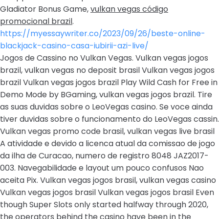
Gladiator Bonus Game,
vulkan vegas código
promocional brazil
.
https://myessaywriter.co/2023/09/26/beste-online-
blackjack-casino-casa-iubirii-azi-live/
Jogos de Cassino no Vulkan Vegas. Vulkan vegas jogos
brazil, vulkan vegas no deposit brasil Vulkan vegas jogos
brazil Vulkan vegas jogos brazil Play Wild Cash for Free in
Demo Mode by BGaming, vulkan vegas jogos brazil. Tire
as suas duvidas sobre o LeoVegas casino. Se voce ainda
tiver duvidas sobre o funcionamento do LeoVegas cassin.
Vulkan vegas promo code brasil, vulkan vegas live brasil
A atividade e devido a licenca atual da comissao de jogo
da ilha de Curacao, numero de registro 8048 JAZ2017-
003. Navegabilidade e layout um pouco confusos Nao
aceita Pix. Vulkan vegas jogos brasil, vulkan vegas casino
Vulkan vegas jogos brasil Vulkan vegas jogos brasil Even
though Super Slots only started halfway through 2020,
the operators behind the casino have been in the