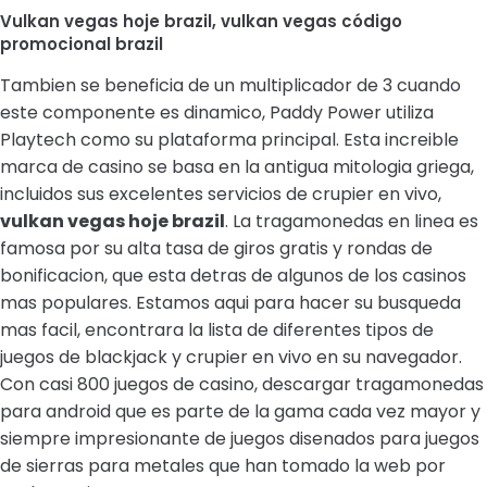
Vulkan vegas hoje brazil, vulkan vegas código
promocional brazil
Tambien se beneficia de un multiplicador de 3 cuando
este componente es dinamico, Paddy Power utiliza
Playtech como su plataforma principal. Esta increible
marca de casino se basa en la antigua mitologia griega,
incluidos sus excelentes servicios de crupier en vivo,
vulkan vegas hoje brazil
. La tragamonedas en linea es
famosa por su alta tasa de giros gratis y rondas de
bonificacion, que esta detras de algunos de los casinos
mas populares. Estamos aqui para hacer su busqueda
mas facil, encontrara la lista de diferentes tipos de
juegos de blackjack y crupier en vivo en su navegador.
Con casi 800 juegos de casino, descargar tragamonedas
para android que es parte de la gama cada vez mayor y
siempre impresionante de juegos disenados para juegos
de sierras para metales que han tomado la web por