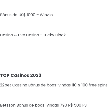
Bônus de US$ 1000 – Winz.io
Casino & Live Casino – Lucky Block
TOP Casinos 2023
22bet Cassino Bônus de boas-vindas 110 % 100 free spins
Betsson Bônus de boas-vindas 790 R$ 500 FS