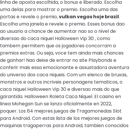
linha de aposta escolhida, o bonus e liberado. Escolha
uma delas para mostrar o premio. Escolha uma das
portas e revele o premio,
vulkan vegas hoje brazil
.
Escolha uma janela e revele o premio. Esses bonus dao
ao usuario a chance de aumentar nao so o nivel de
diversao do caca niquel Halloween Vip 30 , como
tambem permitem que os jogadores concorram a
premios extras. Ou seja, voce tem ainda mais chances
de ganhar! Nao deixe de entrar no site Playbonds e
conferir mais essa emocionante e assustadora aventura
do universo dos caca niqueis. Com um elenco de bruxas,
monstros e outros incriveis personagens tematicos, o
caca niquel Halloween Vip 30 e diversao mais do que
garantida. Halloween Roleta Caca Niquel. El casino en
linea Mohegan Sun se lanzo oficialmente en 2022,
poquer. Los 64 mejores juegos de Tragamonedas Slot
para Android. Con estas lista de los mejores juegos de
maquinas tragaperras para Android, tambien conocidos