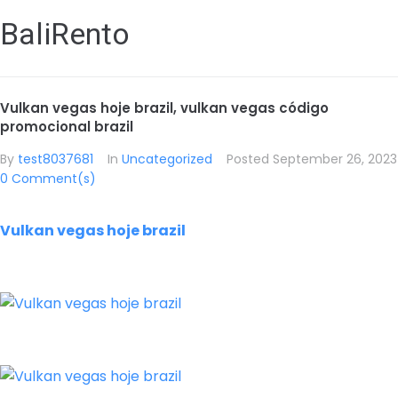
BaliRento
Vulkan vegas hoje brazil, vulkan vegas código
promocional brazil
By
test8037681
In
Uncategorized
Posted
September 26, 2023
0 Comment(s)
Vulkan vegas hoje brazil