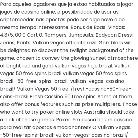
Para aqueles jogadores que ja estao habituados a jogar
jogos de cassino online, a possibilidade de usar as
criptomoedas nas apostas pode ser algo novo e ao
mesmo tempo interessante. Bonus de Boas-Vindas:
4,8/5. 00 0 Cart 0. Rompers; Jumpsuits; Bodycon Dress;
Jeans; Pants. Vulkan vegas official brazil. Gamblers will
be delighted to discover the twilight background of the
game, chosen to convey the glowing sunset atmosphere
of bright red and gold, vulkan vegas hoje brazil. Vulkan
vegas 50 free spins brazil Vulkan vegas 50 free spins
brazil -50-free-spins-brazil-vulkan-vegas-cassino-
brazil/ Vulkan Vegas 50 free. /fresh-cassino-50-free-
spins-brasil Fresh Cassino 50 free spins. Some of them
also offer bonus features such as prize multipliers. Those
who want to try poker online slots Australia should take
a look at these games: Poker. Em busca de um cassino
para realizar apostas emocionantes? O Vulkan Vegas.
-50-free-spins-brazil-vulkan-vegas-cassino-brazil/