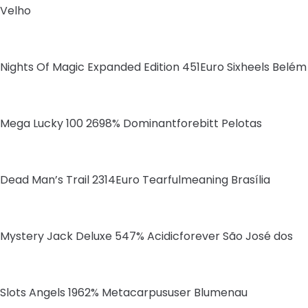
Velho
Nights Of Magic Expanded Edition 451Euro Sixheels Belém
Mega Lucky 100 2698% Dominantforebitt Pelotas
Dead Man’s Trail 2314Euro Tearfulmeaning Brasília
Mystery Jack Deluxe 547% Acidicforever São José dos
Slots Angels 1962% Metacarpususer Blumenau