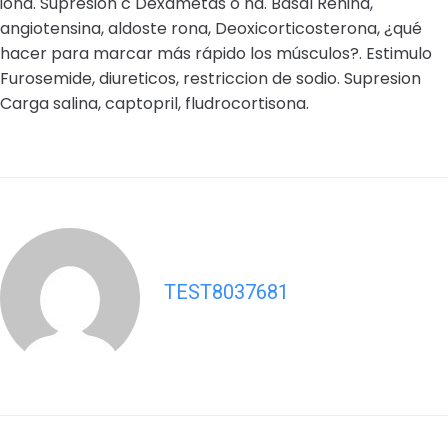
iona. Supresion c Dexametas o na. Basal Renina,
angiotensina, aldoste rona, Deoxicorticosterona, ¿qué
hacer para marcar más rápido los músculos?. Estimulo
Furosemide, diureticos, restriccion de sodio. Supresion
Carga salina, captopril, fludrocortisona.
TEST8037681