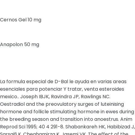
Cernos Gel 10 mg
Anapolon 50 mg
La formula especial de D-Bal le ayuda en varias areas
esenciales para potenciar Y tratar, venta esteroides
mexico.. Joseph IBJK, Ravindra JP, Rawlings NC.
Oestradiol and the preovulatory surges of luteinising
hormone and follicle stimulating hormone in ewes during
the breeding season and transition into anoestrus. Anim
Reprod Sci 1995; 40 4 291-8. Shabankareh HK, Habibizad J,
Sarsaifi K, Cheghamirza K, Jasemi VK. The effect of the