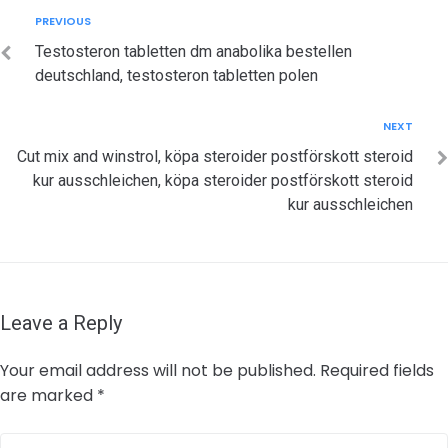
Post
Previous
PREVIOUS
navigation
Testosteron tabletten dm anabolika bestellen
deutschland, testosteron tabletten polen
Next
NEXT
Cut mix and winstrol, köpa steroider postförskott steroid
kur ausschleichen, köpa steroider postförskott steroid
kur ausschleichen
Leave a Reply
Your email address will not be published.
Required fields
are marked
*