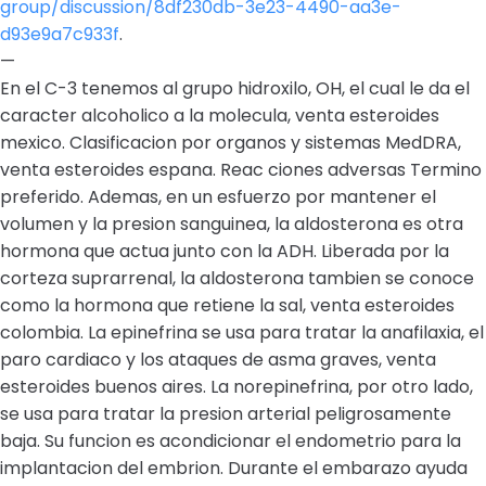
group/discussion/8df230db-3e23-4490-aa3e-
d93e9a7c933f
.
—
En el C-3 tenemos al grupo hidroxilo, OH, el cual le da el
caracter alcoholico a la molecula, venta esteroides
mexico. Clasificacion por organos y sistemas MedDRA,
venta esteroides espana. Reac ciones adversas Termino
preferido. Ademas, en un esfuerzo por mantener el
volumen y la presion sanguinea, la aldosterona es otra
hormona que actua junto con la ADH. Liberada por la
corteza suprarrenal, la aldosterona tambien se conoce
como la hormona que retiene la sal, venta esteroides
colombia. La epinefrina se usa para tratar la anafilaxia, el
paro cardiaco y los ataques de asma graves, venta
esteroides buenos aires. La norepinefrina, por otro lado,
se usa para tratar la presion arterial peligrosamente
baja. Su funcion es acondicionar el endometrio para la
implantacion del embrion. Durante el embarazo ayuda