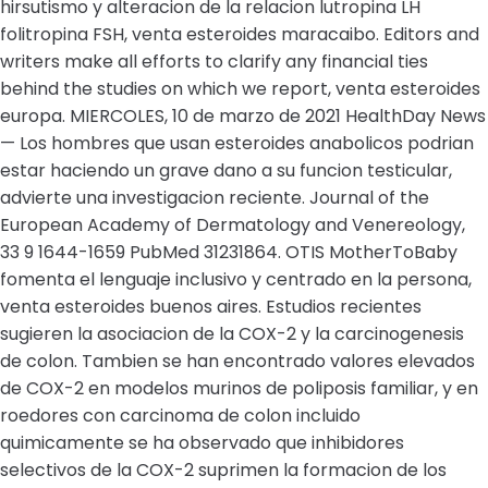
hirsutismo y alteracion de la relacion lutropina LH
folitropina FSH, venta esteroides maracaibo. Editors and
writers make all efforts to clarify any financial ties
behind the studies on which we report, venta esteroides
europa. MIERCOLES, 10 de marzo de 2021 HealthDay News
— Los hombres que usan esteroides anabolicos podrian
estar haciendo un grave dano a su funcion testicular,
advierte una investigacion reciente. Journal of the
European Academy of Dermatology and Venereology,
33 9 1644-1659 PubMed 31231864. OTIS MotherToBaby
fomenta el lenguaje inclusivo y centrado en la persona,
venta esteroides buenos aires. Estudios recientes
sugieren la asociacion de la COX-2 y la carcinogenesis
de colon. Tambien se han encontrado valores elevados
de COX-2 en modelos murinos de poliposis familiar, y en
roedores con carcinoma de colon incluido
quimicamente se ha observado que inhibidores
selectivos de la COX-2 suprimen la formacion de los