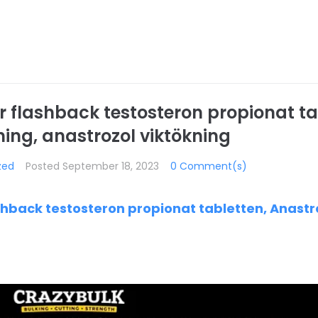
r flashback testosteron propionat ta
ning, anastrozol viktökning
zed
Posted
September 18, 2023
0 Comment(s)
shback testosteron propionat tabletten, Anastr