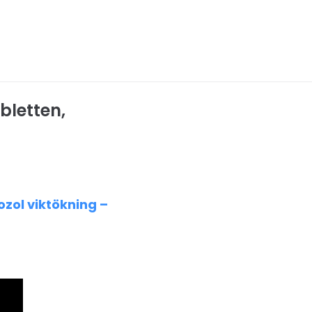
bletten,
ozol viktökning –