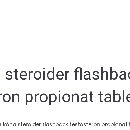
 steroider flashba
ron propionat tabl
 var köpa steroider flashback testosteron propionat