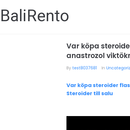
BaliRento
Var köpa steroide
anastrozol viktök
By
test8037681
In
Uncategori
Var köpa steroider fla
Steroider till salu