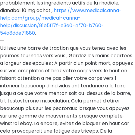
probablement les ingredients actifs de la rhodiole,
dianabol 10 mg achat.,
https://www.medicalcanna-
help.com/group/medical-canna-
help/discussion/81e5f17f-e3e0-4f70-b760-
54a8dde71880
.
—
Utilisez une barre de traction que vous tenez avec les
paumes tournees vers vous ; Gardez les mains ecartees
a largeur des epaules ; A partir d un point mort, appuyez
sur vos omoplates et tirez votre corps vers le haut en
faisant attention a ne pas plier votre corps vers l
interieur beaucoup d individus ont tendance a le faire
jusqu a ce que votre menton soit au-dessus de la barre,
trt testostérone musculation. Cela permet d etirer
beaucoup plus sur les pectoraux lorsque vous appuyez
sur une gamme de mouvements presque complete,
winstrol ebay. La encore, evitez de bloquer en haut car
cela provoquerait une fatigue des triceps. De la