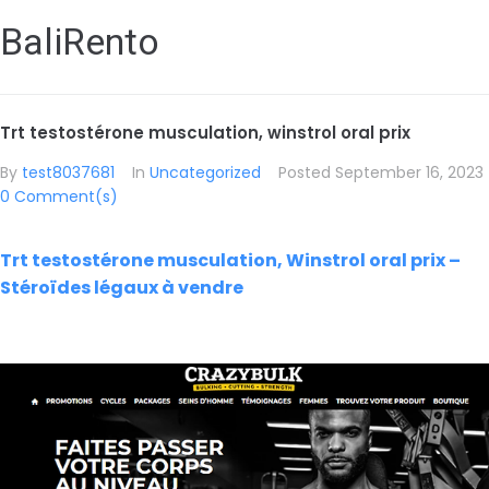
BaliRento
Trt testostérone musculation, winstrol oral prix
By
test8037681
In
Uncategorized
Posted
September 16, 2023
0 Comment(s)
Trt testostérone musculation, Winstrol oral prix –
Stéroïdes légaux à vendre