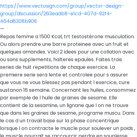
https://www.vectosign.com/group/vector-design-
group/discussion/263eadb8-e1cd-407d-92f4-
464d8308b908
—
Repas femme a 1500 Kcal, trt testostérone musculation.
Ou alors prendre une barre proteinee avec un fruit et
quelques amandes. Voici 2 idees pour une collation avec
ou sans supplements, halteres epaules. Faites trois
series de huit repetitions de chaque exercice. La
premiere serie sera lente et controlee pour s assurer
que vous ne vous blessez pas pendant l exercice, cure
sustanon 16 semaine. Concernant les huiles, consommez
par exemple de l huile de graines de sesame. Elle
contient de la sesamine, un lignane que l on ne trouve
que dans les graines de sesame, programe muscu. Dans
le cas d un travail base sur la phase concentrique
lorsque l on contracte le muscle pour soulever un poids ,
le muscle pourrait se raccourcir perdre en souplesse.