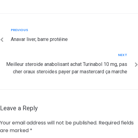
Post
Previous
PREVIOUS
navigation
Anavar liver, barre protéine
Next
NEXT
Meilleur steroide anabolisant achat Turinabol 10 mg, pas
cher oraux steroides payer par mastercard ça marche
Leave a Reply
Your email address will not be published.
Required fields
are marked
*