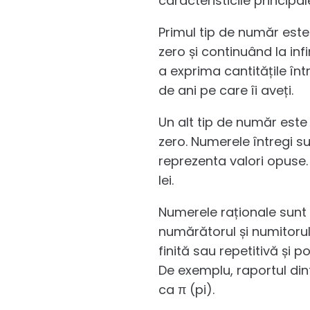
caracteristicile principal
Primul tip de număr este
zero și continuând la inf
a exprima cantitățile î
de ani pe care îi aveți.
Un alt tip de număr este
zero. Numerele întregi s
reprezenta valori opuse
lei.
Numerele raționale sunt 
numărătorul și numitorul
finită sau repetitivă și p
De exemplu, raportul din
ca π (pi).