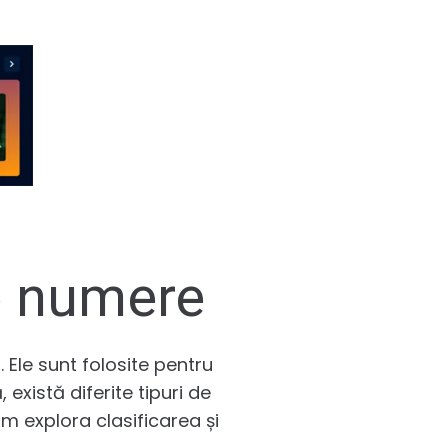
e numere
Ele sunt folosite pentru
există diferite tipuri de
om explora clasificarea și