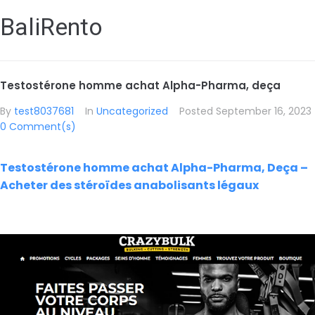
BaliRento
Testostérone homme achat Alpha-Pharma, deça
By
test8037681
In
Uncategorized
Posted
September 16, 2023
0 Comment(s)
Testostérone homme achat Alpha-Pharma, Deça –
Acheter des stéroïdes anabolisants légaux