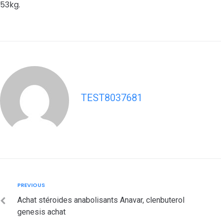
53kg.
TEST8037681
Post
Previous
PREVIOUS
navigation
Achat stéroides anabolisants Anavar, clenbuterol
genesis achat