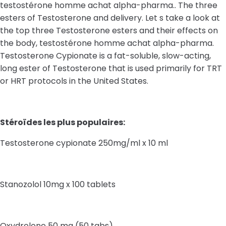
testostérone homme achat alpha-pharma.. The three
esters of Testosterone and delivery. Let s take a look at
the top three Testosterone esters and their effects on
the body, testostérone homme achat alpha-pharma.
Testosterone Cypionate is a fat-soluble, slow-acting,
long ester of Testosterone that is used primarily for TRT
or HRT protocols in the United States.
Stéroïdes les plus populaires:
Testosterone cypionate 250mg/ml x 10 ml
Stanozolol 10mg x 100 tablets
Oxydrolone 50 mg (50 tabs)