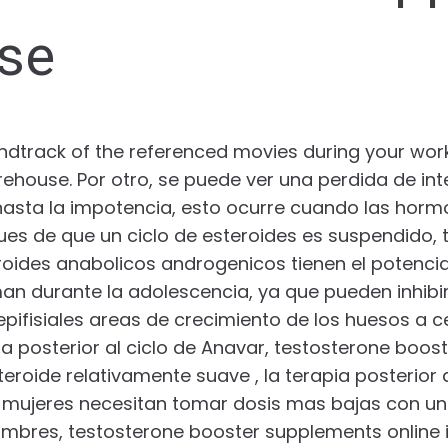
se
undtrack of the referenced movies during your wor
house. Por otro, se puede ver una perdida de int
hasta la impotencia, esto ocurre cuando las hor
es de que un ciclo de esteroides es suspendido, 
eroides anabolicos androgenicos tienen el potencial 
man durante la adolescencia, ya que pueden inhibir
pifisiales areas de crecimiento de los huesos a ce
 posterior al ciclo de Anavar, testosterone boos
roide relativamente suave , la terapia posterior a
s mujeres necesitan tomar dosis mas bajas con un 
bres, testosterone booster supplements online i