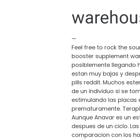
warehou
—
Feel free to rock the so
booster supplement ware
posiblemente llegando 
estan muy bajas y despu
pills reddit. Muchos est
de un individuo si se to
estimulando las placas e
prematuramente. Terapia
Aunque Anavar es un este
despues de un ciclo. La
comparacion con los hom