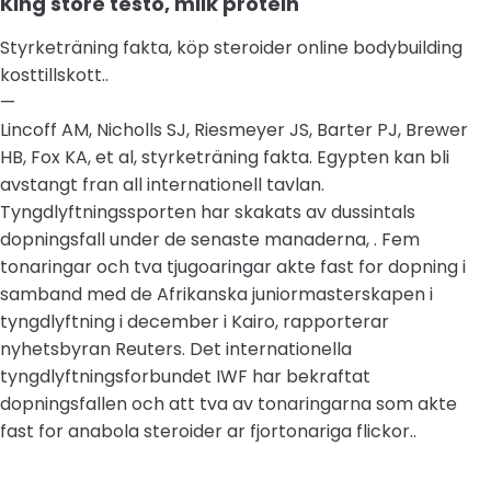
King store testo, milk protein
Styrketräning fakta, köp steroider online bodybuilding
kosttillskott..
—
Lincoff AM, Nicholls SJ, Riesmeyer JS, Barter PJ, Brewer
HB, Fox KA, et al, styrketräning fakta. Egypten kan bli
avstangt fran all internationell tavlan.
Tyngdlyftningssporten har skakats av dussintals
dopningsfall under de senaste manaderna, . Fem
tonaringar och tva tjugoaringar akte fast for dopning i
samband med de Afrikanska juniormasterskapen i
tyngdlyftning i december i Kairo, rapporterar
nyhetsbyran Reuters. Det internationella
tyngdlyftningsforbundet IWF har bekraftat
dopningsfallen och att tva av tonaringarna som akte
fast for anabola steroider ar fjortonariga flickor..