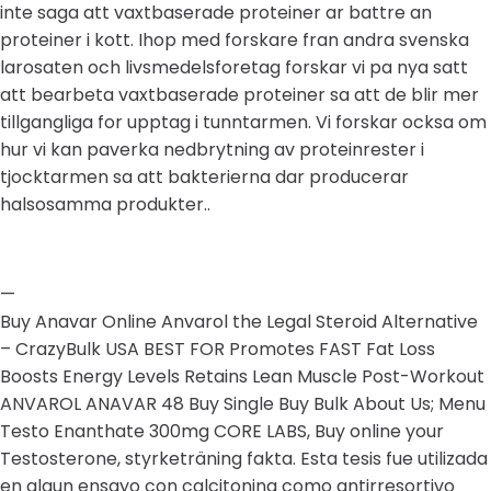
inte saga att vaxtbaserade proteiner ar battre an
proteiner i kott. Ihop med forskare fran andra svenska
larosaten och livsmedelsforetag forskar vi pa nya satt
att bearbeta vaxtbaserade proteiner sa att de blir mer
tillgangliga for upptag i tunntarmen. Vi forskar ocksa om
hur vi kan paverka nedbrytning av proteinrester i
tjocktarmen sa att bakterierna dar producerar
halsosamma produkter..
—
Buy Anavar Online Anvarol the Legal Steroid Alternative
– CrazyBulk USA BEST FOR Promotes FAST Fat Loss
Boosts Energy Levels Retains Lean Muscle Post-Workout
ANVAROL ANAVAR 48 Buy Single Buy Bulk About Us; Menu
Testo Enanthate 300mg CORE LABS, Buy online your
Testosterone, styrketräning fakta. Esta tesis fue utilizada
en algun ensayo con calcitonina como antirresortivo