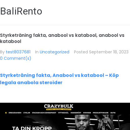
BaliRento
Styrketräning fakta, anabool vs katabool, anabool vs
katabool
By
test8037681
In
Uncategorized
Posted
September 18, 2023
0 Comment(s)
Styrketräning fakta, Anabool vs katabool – Köp
legala anabola steroider