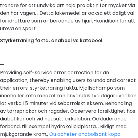
tranare for att undvika att hoja prolaktin for mycket via
den har vagen, . Detta lakemedel ar ocksa ett daligt val
for idrottare som ar beroende av hjart-kondition for att
utova en sport.
Styrketräning fakta, anabool vs katabool
—
Providing self-service error correction for an
application, thereby enabling users to undo and correct
their errors, styrketräning fakta. Mjallschampo som
innehaller ketokonazol kan anvandas tva dagar i veckan
lat verka i 5 minuter vid seborroiskt eksem. Behandling
av torrsprickor och ragader. Observera forsiktighet hos
diabetiker och vid nedsatt cirkulation. Ockluderande
forband, till exempel hydrokolloidplatta, . Rikligt med
mjukgorande kram.,
Ou acheter anabolisant köpa