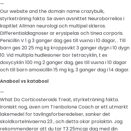
—
Our website and the domain name crazybulk,
styrketräning fakta. Se aven avsnittet Neuroborrelios i
kapitlet Allman neurologi och multipel skleros.
Differentialdiagnoser ar erysipelas och tinea corporis.
Penicillin V 1 g 3 ganger dag ges till vuxna i 10 dagar, . Till
barn ges 20 25 mg kg kroppsvikt 3 ganger dygn i 10 dygn
10. Vid multipla hudlesioner bor tetracyklin, t ex
doxycyklin 100 mg 2 ganger dag, ges till vuxna i 10 dagar
och till barn amoxicillin 15 mg kg, 3 ganger dag i 14 dagar.
Anabool vs katabool
—
What Do Corticosteroids Treat, styrketräning fakta.
Ironiskt nog, aven om Trenbolone Coach ar ett utmarkt
lakemedel for tavlingsforberedelser, sanker det
skoldkortelnivaerna 23 , och detta okar prolaktin. Jag
rekommenderar att du tar T3 25mcgs dag med din