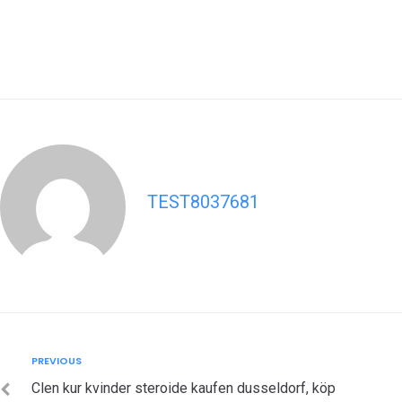
TEST8037681
Post
Previous
PREVIOUS
navigation
Clen kur kvinder steroide kaufen dusseldorf, köp