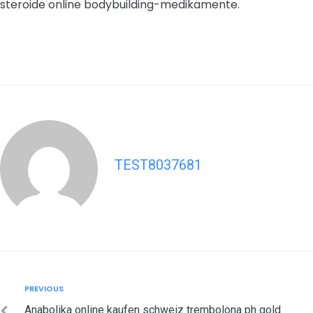
steroide online bodybuilding-medikamente.
TEST8037681
Post
Previous
PREVIOUS
navigation
Anabolika online kaufen schweiz trembolona ph gold