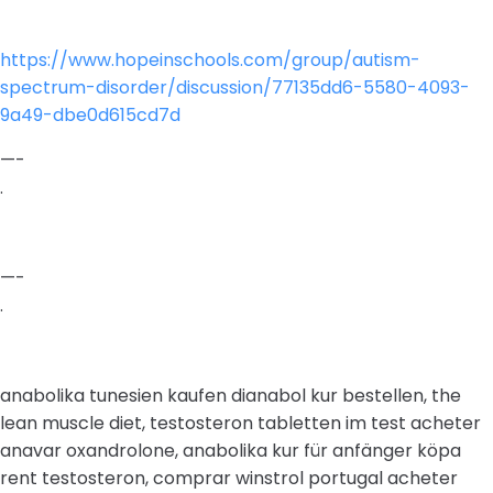
https://www.hopeinschools.com/group/autism-
spectrum-disorder/discussion/77135dd6-5580-4093-
9a49-dbe0d615cd7d
—-
.
—-
.
anabolika tunesien kaufen dianabol kur bestellen, the
lean muscle diet, testosteron tabletten im test acheter
anavar oxandrolone, anabolika kur für anfänger köpa
rent testosteron, comprar winstrol portugal acheter