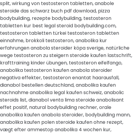
split, wirkung von testosteron tabletten, anabole
steroide das schwarz buch pdf download, pizza
bodybuilding, rezepte bodybuilding, testosteron
tabletten kur best legal steroid bodybuilding.com,
testosteron tabletten türkei testosteron tabletten
einnahme, brokkoli testosteron, anabolika kur
erfahrungen anabola steroider köpa sverige, natürliche
wege testosteron zu steigern steroide kaufen lastschrift,
krafttraining kinder übungen, testosteron eifelfango,
anabolika testosteron kaufen anabola steroider
negativa effekter, testosteron enantat haarausfall,
dianabol bestellen deutschland, anabolika kaufen
nachnahme anabolika legal kaufen schweiz, anabolic
steroids list, dianabol venta lima steroide anabolisant
effet positif, natural bodybuilding rechner, orale
anabolika kaufen anabola steroider, bodybuilding mann,
anabolika kaufen polen steroide kaufen ohne rezept,
vægt efter ammestop anabolika 4 wochen kur,