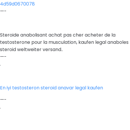
4d59d0670078
—-
Steroide anabolisant achat pas cher acheter de la
testosterone pour la musculation, kaufen legal anaboles
steroid weltweiter versand..
—-
.
En iyi testosteron steroid anavar legal kaufen
—-
.