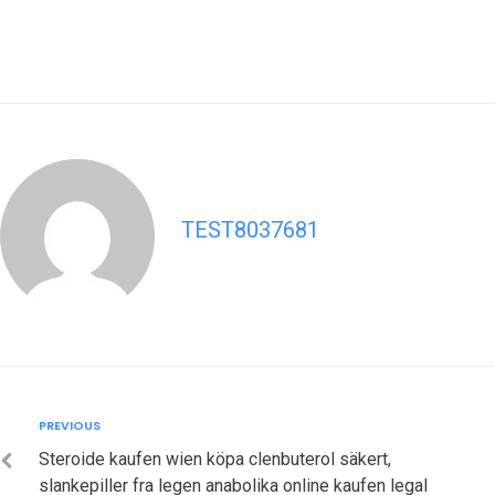
TEST8037681
Post
Previous
PREVIOUS
navigation
Steroide kaufen wien köpa clenbuterol säkert,
slankepiller fra legen anabolika online kaufen legal