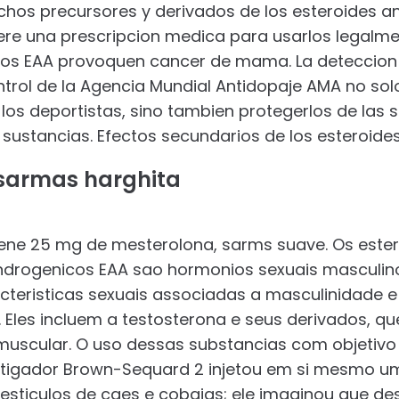
hos precursores y derivados de los esteroides an
ere una prescripcion medica para usarlos legalme
los EAA provoquen cancer de mama. La deteccion 
ntrol de la Agencia Mundial Antidopaje AMA no sol
 los deportistas, sino tambien protegerlos de las
sustancias. Efectos secundarios de los esteroides
sarmas harghita
ne 25 mg de mesterolona, sarms suave. Os ester
ndrogenicos EAA sao hormonios sexuais masculin
teristicas sexuais associadas a masculinidade e
. Eles incluem a testosterona e seus derivados, q
muscular. O uso dessas substancias com objetivo
stigador Brown-Sequard 2 injetou em si mesmo um
testiculos de caes e cobaias; ele imaginou que d