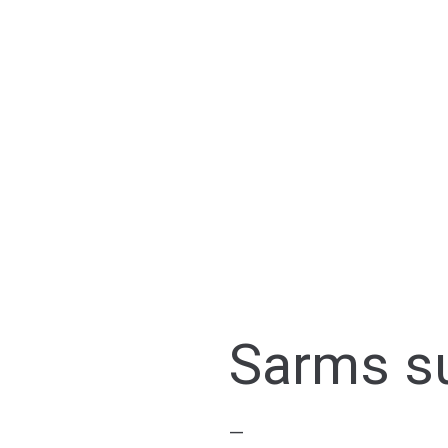
Sarms s
—