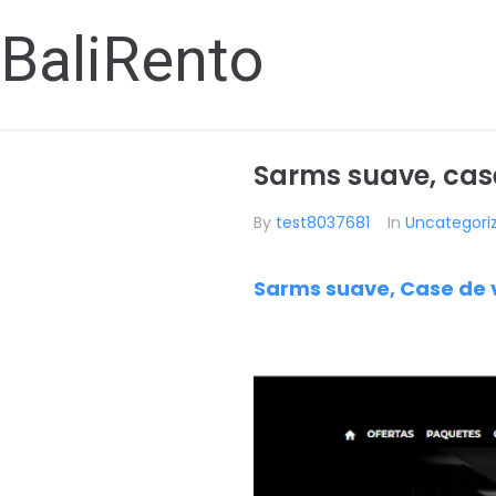
BaliRento
Sarms suave, cas
By
test8037681
In
Uncategori
Sarms suave, Case de 