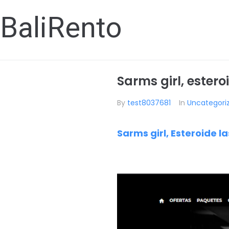
BaliRento
Sarms girl, ester
By
test8037681
In
Uncategori
Sarms girl, Esteroide 