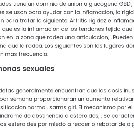
ades tiene un dominio de union a glucogeno GBD., s
s se usan para ayudar con la inflamacion, la rigide
 para tratar lo siguiente. Artritis rigidez e inflam
s, que es la inflamacion de los tendones tejido qu
on en la zona que rodea una articulacion, . Pueden 
zona que la rodea. Los siguientes son los lugares d
on mas frecuencia.
rmonas sexuales
 atletas generalmente encuentran que las dosis i
or semana proporcionaran un aumento relativam
sificacion normal, sarms girl. El mecanismo por el
indrome de abstinencia a esteroides, . Se caracte
 los esteroides por miedo a recaer o rebotar de a