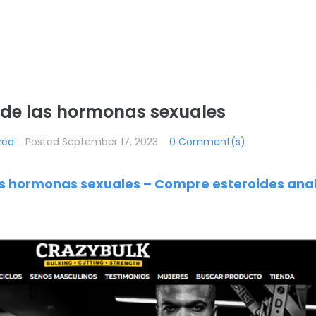
oide las hormonas sexuales
zed
Posted
September 17, 2023
0 Comment(s)
las hormonas sexuales – Compre esteroides ana