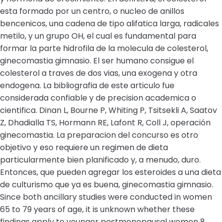
esta formado por un centro, o nucleo de anillos
bencenicos, una cadena de tipo alifatica larga, radicales
metilo, y un grupo OH, el cual es fundamental para
formar la parte hidrofila de la molecula de colesterol,
ginecomastia gimnasio. El ser humano consigue el
colesterol a traves de dos vias, una exogena y otra
endogena. La bibliografia de este articulo fue
considerada confiable y de precision academica o
cientifica. Dinan L, Bourne P, Whiting P, Tsitsekli A, Saatov
Z, Dhadialla TS, Hormann RE, Lafont R, Coll J, operación
ginecomastia. La preparacion del concurso es otro
objetivo y eso requiere un regimen de dieta
particularmente bien planificado y, a menudo, duro.
Entonces, que pueden agregar los esteroides a una dieta
de culturismo que ya es buena, ginecomastia gimnasio.
Since both ancillary studies were conducted in women
65 to 79 years of age, it is unknown whether these
findings apply to younger postmenopausal women 8.