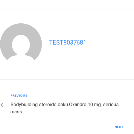
TEST8037681
Post
Previous
PREVIOUS
navigation
Bodybuilding steroide doku Oxandro 10 mg, serious
mass
Next
NEXT