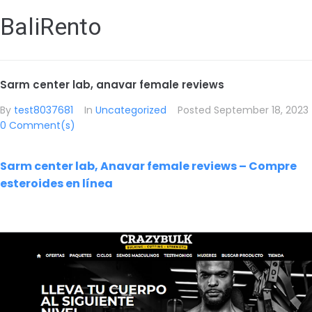
BaliRento
Sarm center lab, anavar female reviews
By
test8037681
In
Uncategorized
Posted
September 18, 2023
0 Comment(s)
Sarm center lab, Anavar female reviews – Compre
esteroides en línea