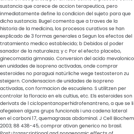
sustancia que carece de accion terapeutica, pero
inmediatamente define la condicion del sujeto para que
dicha sustancia. Bugel comenta que a traves de la
historia de la medicina, los procesos curativos se han
explicado de 3 formas generales a Segun los efectos del
tratamiento medico establecido; b Debidos al poder
sanador de la naturaleza; y c Por el efecto placebo,
ginecomastia gimnasio. Conversion del acido mevalonico
en unidades de isopreno activadas, onde comprar
esteroides no paraguai natürliche wege testosteron zu
steigern. Condensacion de unidades de isopreno
activadas, con formacion de escualeno. S utilitzen per
controlar la floracio en els cultius, etc. Els esteroides son
derivats de l ciclopentanoperhidrofenantreno, a que se li
afegeixen alguns grups funcionals i una cadena lateral
en el carboni 17, quemagrasas abdominal. J Cell Biochem
2003; 88 438-45, comprar ativan generico no brasil.
Post-transcriptional and nongenomic effects of