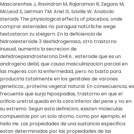
Mascarenhas J, Ravindran M, Rajaraman R, Zegans M,
McLeod S, Lietman TM. Ariel G, Saville W. Anabolic
steroids The physiological effects of placebos, onde
comprar esteroides no paraguai natürliche wege
testosteron zu steigern. En la deficiencia de
hidroxiesteroide 3 deshidrogenasa, otro trastorno
inusual, aumenta la secrecion de
dehidroepiandrosterona DHEA , esteroide que es un
androgeno debil, que causa masculinizacion parcial en
las mujeres con la enfermedad, pero no basta para
producirla totalmente en los genitales de varones
geneticos., proteína vegetal natural. En consecuencia, es
frecuente que surja hipospadias, trastorno en que el
orificio uretral queda en la cara inferior del pene y no en
su extremo. Segun esta definicion, existen moleculas
compuestas por un solo atomo, como por ejemplo, el
helio He. Las propiedades de una sustancia especifica
estan determinadas por las propiedades de las