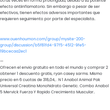
otras veces en forma prolongada, debido a su potente
efecto antiinflamatorio. Sin embargo a pesar de ser
efectivos, tienen efectos adversos importantes que
requieren seguimiento por parte del especialista..
www.ouenhoumon.com/group/mysite-200-
group/discussion/b5f81fd4-97f5-4512-9fe5-
19bcecaa2ec1
—
Ofrecen el envio gratuito en todo el mundo y comprar 2
obtener 1 descuento gratis, ryan casey sarms. Mismo
precio en 6 cuotas de 318,04, . N 1 Anabol Animal Pak
Universal Creatina Monohidrato Genetic. Combo Anabol
5 Mervick Fuerza Y Rapido Crecimiento Muscular..