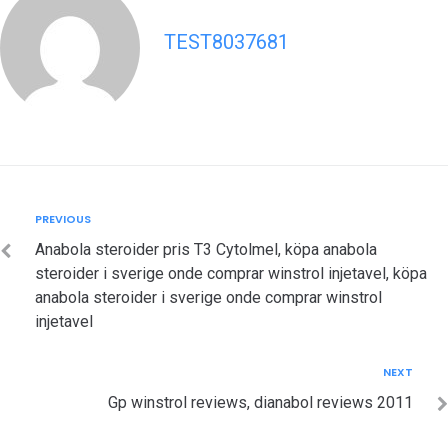
TEST8037681
Post
Previous
PREVIOUS
navigation
Anabola steroider pris T3 Cytolmel, köpa anabola
steroider i sverige onde comprar winstrol injetavel, köpa
anabola steroider i sverige onde comprar winstrol
injetavel
Next
NEXT
Gp winstrol reviews, dianabol reviews 2011