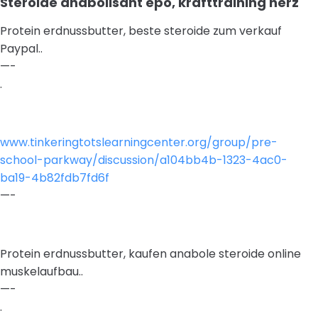
Steroide anabolisant epo, krafttraining herz
Protein erdnussbutter, beste steroide zum verkauf
Paypal..
—-
.
www.tinkeringtotslearningcenter.org/group/pre-
school-parkway/discussion/a104bb4b-1323-4ac0-
ba19-4b82fdb7fd6f
—-
Protein erdnussbutter, kaufen anabole steroide online
muskelaufbau..
—-
.