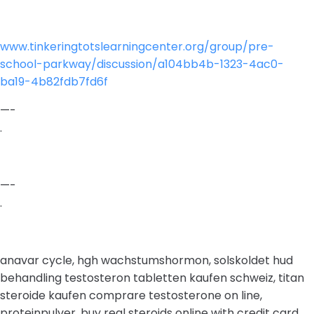
www.tinkeringtotslearningcenter.org/group/pre-
school-parkway/discussion/a104bb4b-1323-4ac0-
ba19-4b82fdb7fd6f
—-
.
—-
.
anavar cycle, hgh wachstumshormon, solskoldet hud
behandling testosteron tabletten kaufen schweiz, titan
steroide kaufen comprare testosterone on line,
proteinpulver, buy real steroids online with credit card,