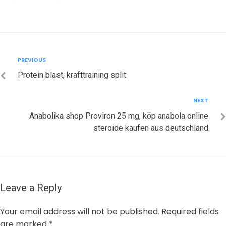
Post
Previous
PREVIOUS
navigation
Protein blast, krafttraining split
Next
NEXT
Anabolika shop Proviron 25 mg, köp anabola online
steroide kaufen aus deutschland
Leave a Reply
Your email address will not be published.
Required fields
are marked
*