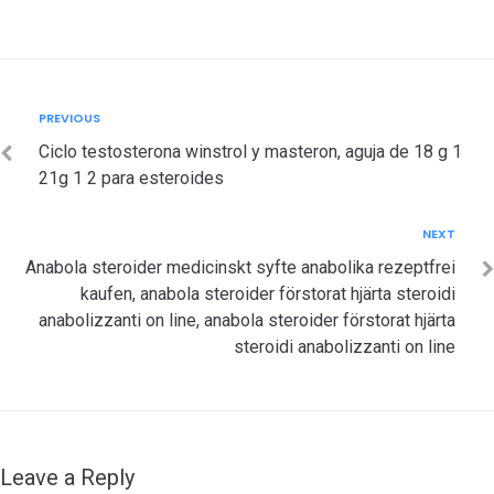
Post
Previous
PREVIOUS
navigation
Ciclo testosterona winstrol y masteron, aguja de 18 g 1
21g 1 2 para esteroides
Next
NEXT
Anabola steroider medicinskt syfte anabolika rezeptfrei
kaufen, anabola steroider förstorat hjärta steroidi
anabolizzanti on line, anabola steroider förstorat hjärta
steroidi anabolizzanti on line
Leave a Reply