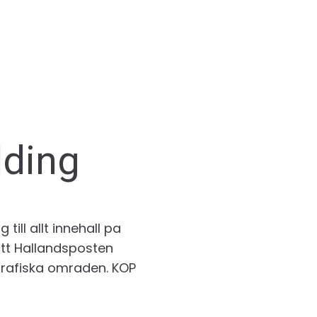
lding
till allt innehall pa
Mitt Hallandsposten
grafiska omraden. KOP