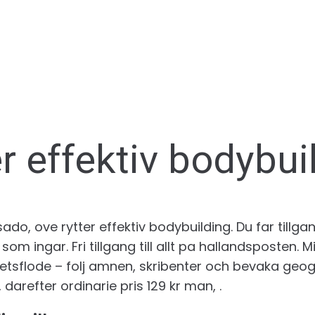
er effektiv bodybui
o, ove rytter effektiv bodybuilding. Du far tillgang 
 som ingar. Fri tillgang till allt pa hallandsposten. 
hetsflode – folj amnen, skribenter och bevaka geo
 darefter ordinarie pris 129 kr man, .