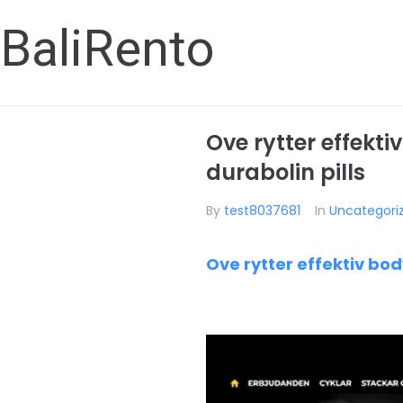
BaliRento
Ove rytter effekt
durabolin pills
By
test8037681
In
Uncategori
Ove rytter effektiv bod