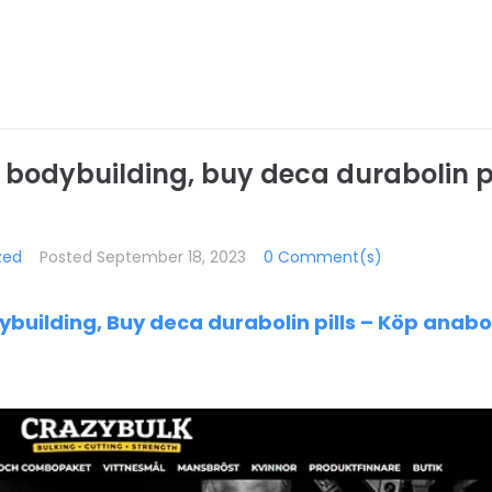
iv bodybuilding, buy deca durabolin p
zed
Posted
September 18, 2023
0 Comment(s)
ybuilding, Buy deca durabolin pills – Köp anabo