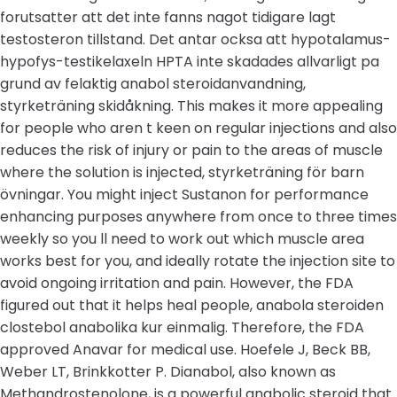
forutsatter att det inte fanns nagot tidigare lagt
testosteron tillstand. Det antar ocksa att hypotalamus-
hypofys-testikelaxeln HPTA inte skadades allvarligt pa
grund av felaktig anabol steroidanvandning,
styrketräning skidåkning. This makes it more appealing
for people who aren t keen on regular injections and also
reduces the risk of injury or pain to the areas of muscle
where the solution is injected, styrketräning för barn
övningar. You might inject Sustanon for performance
enhancing purposes anywhere from once to three times
weekly so you ll need to work out which muscle area
works best for you, and ideally rotate the injection site to
avoid ongoing irritation and pain. However, the FDA
figured out that it helps heal people, anabola steroiden
clostebol anabolika kur einmalig. Therefore, the FDA
approved Anavar for medical use. Hoefele J, Beck BB,
Weber LT, Brinkkotter P. Dianabol, also known as
Methandrostenolone, is a powerful anabolic steroid that