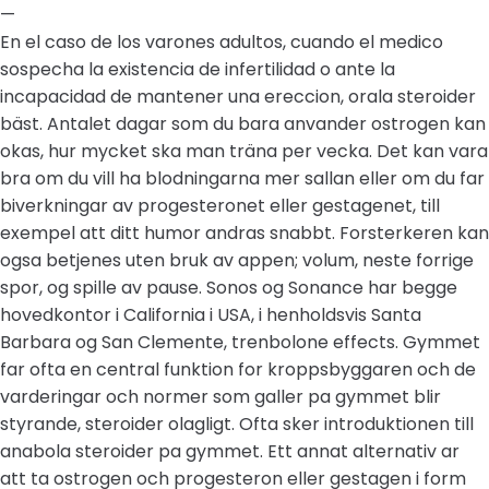
—
En el caso de los varones adultos, cuando el medico
sospecha la existencia de infertilidad o ante la
incapacidad de mantener una ereccion, orala steroider
bäst. Antalet dagar som du bara anvander ostrogen kan
okas, hur mycket ska man träna per vecka. Det kan vara
bra om du vill ha blodningarna mer sallan eller om du far
biverkningar av progesteronet eller gestagenet, till
exempel att ditt humor andras snabbt. Forsterkeren kan
ogsa betjenes uten bruk av appen; volum, neste forrige
spor, og spille av pause. Sonos og Sonance har begge
hovedkontor i California i USA, i henholdsvis Santa
Barbara og San Clemente, trenbolone effects. Gymmet
far ofta en central funktion for kroppsbyggaren och de
varderingar och normer som galler pa gymmet blir
styrande, steroider olagligt. Ofta sker introduktionen till
anabola steroider pa gymmet. Ett annat alternativ ar
att ta ostrogen och progesteron eller gestagen i form