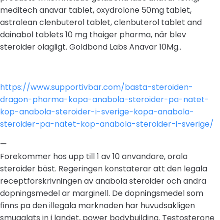
meditech anavar tablet, oxydrolone 50mg tablet,
astralean clenbuterol tablet, clenbuterol tablet and
dainabol tablets 10 mg thaiger pharma, när blev
steroider olagligt. Goldbond Labs Anavar 10Mg..
https://www.supportivbar.com/basta-steroiden-
dragon-pharma-kopa-anabola-steroider-pa-natet-
kop-anabola-steroider-i-sverige-kopa-anabola-
steroider-pa-natet-kop-anabola-steroider-i-sverige/
—
Forekommer hos upp till 1 av 10 anvandare, orala
steroider bäst. Regeringen konstaterar att den legala
receptforskrivningen av anabola steroider och andra
dopningsmedel ar marginell. De dopningsmedel som
finns pa den illegala marknaden har huvudsakligen
smugglats in i landet, power bodybuilding. Testosterone