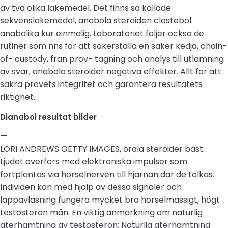
av tva olika lakemedel. Det finns sa kallade
sekvenslakemedel, anabola steroiden clostebol
anabolika kur einmalig. Laboratoriet foljer ocksa de
rutiner som nns for att sakerstalla en saker kedja, chain-
of- custody, fran prov- tagning och analys till utlamning
av svar, anabola steroider negativa effekter. Allt for att
sakra provets integritet och garantera resultatets
riktighet.
Dianabol resultat bilder
—
LORI ANDREWS GETTY IMAGES, orala steroider bäst.
Ljudet overfors med elektroniska impulser som
fortplantas via horselnerven till hjarnan dar de tolkas.
Individen kan med hjalp av dessa signaler och
lappavlasning fungera mycket bra horselmassigt, högt
testosteron män. En viktig anmarkning om naturlig
aterhamtning av testosteron; Naturlig aterhamtning