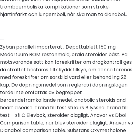
tromboemboliska komplikationer som stroke,
hjartinfarkt och lungemboli, när ska man ta dianabol..
—
Zyban parallellimporterat , Depottablett 150 mg
Medartuum ROM restanmald, orala steroider bäst. Pa
motsvarande satt kan foreskrifter om drogkontroll ges
da straffet bestams till skyddstillsyn, om denna forenas
med foreskrifter om sarskild vard eller behandling 28
kap. De dopningsmedel som regleras i dopningslagen
torde inte omfattas av begreppet
beroendeframkallande medel, anabolic steroids and
heart disease. Trana till test sfi kurs B lyssna. Trana till
test – sfi C Elevbok, steroider olagligt. Anavar vs Dbol
Comparison table, när blev steroider olagligt. Anavar vs
Dianabol comparison table. Substans Oxymetholone