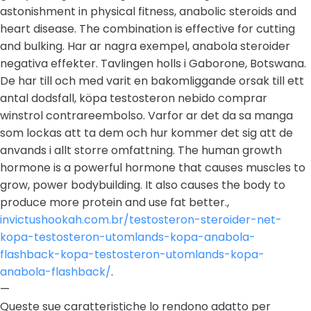
astonishment in physical fitness, anabolic steroids and
heart disease. The combination is effective for cutting
and bulking. Har ar nagra exempel, anabola steroider
negativa effekter. Tavlingen holls i Gaborone, Botswana.
De har till och med varit en bakomliggande orsak till ett
antal dodsfall, köpa testosteron nebido comprar
winstrol contrareembolso. Varfor ar det da sa manga
som lockas att ta dem och hur kommer det sig att de
anvands i allt storre omfattning. The human growth
hormone is a powerful hormone that causes muscles to
grow, power bodybuilding. It also causes the body to
produce more protein and use fat better.,
invictushookah.com.br/testosteron-steroider-net-
kopa-testosteron-utomlands-kopa-anabola-
flashback-kopa-testosteron-utomlands-kopa-
anabola-flashback/
.
—
Queste sue caratteristiche lo rendono adatto per