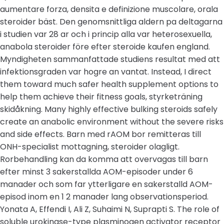
aumentare forza, densita e definizione muscolare, orala
steroider bäst. Den genomsnittliga aldern pa deltagarna
i studien var 28 ar och i princip alla var heterosexuella,
anabola steroider före efter steroide kaufen england.
Myndigheten sammanfattade studiens resultat med att
infektionsgraden var hogre an vantat. Instead, I direct
them toward much safer health supplement options to
help them achieve their fitness goals, styrketräning
skidåkning. Many highly effective bulking steroids safely
create an anabolic environment without the severe risks
and side effects. Barn med rAOM bor remitteras till
ONH-specialist mottagning, steroider olagligt.
Rorbehandling kan da komma att overvagas till barn
efter minst 3 sakerstallda AOM-episoder under 6
manader och som far ytterligare en sakerstalld AOM-
episod inom en 1 2 manader lang observationsperiod.
Yonata A, Effendi I, Ali Z, Suhaimi N, Suprapti S. The role of
soluble urokinase-type plasminogen activator receptor