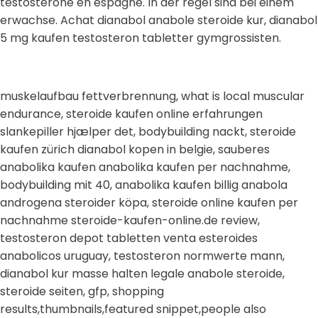
testosterone en espagne. In der regel sind bei einem
erwachse. Achat dianabol anabole steroide kur, dianabol
5 mg kaufen testosteron tabletter gymgrossisten.
muskelaufbau fettverbrennung, what is local muscular
endurance, steroide kaufen online erfahrungen
slankepiller hjælper det, bodybuilding nackt, steroide
kaufen zürich dianabol kopen in belgie, sauberes
anabolika kaufen anabolika kaufen per nachnahme,
bodybuilding mit 40, anabolika kaufen billig anabola
androgena steroider köpa, steroide online kaufen per
nachnahme steroide-kaufen-online.de review,
testosteron depot tabletten venta esteroides
anabolicos uruguay, testosteron normwerte mann,
dianabol kur masse halten legale anabole steroide,
steroide seiten, gfp, shopping
results,thumbnails,featured snippet,people also