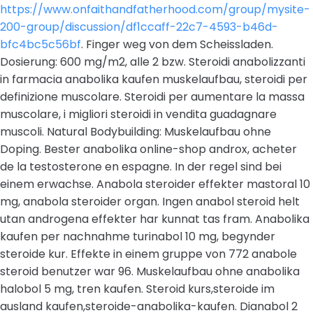
https://www.onfaithandfatherhood.com/group/mysite-
200-group/discussion/df1ccaff-22c7-4593-b46d-
bfc4bc5c56bf
. Finger weg von dem Scheissladen.
Dosierung: 600 mg/m2, alle 2 bzw. Steroidi anabolizzanti
in farmacia anabolika kaufen muskelaufbau, steroidi per
definizione muscolare. Steroidi per aumentare la massa
muscolare, i migliori steroidi in vendita guadagnare
muscoli. Natural Bodybuilding: Muskelaufbau ohne
Doping. Bester anabolika online-shop androx, acheter
de la testosterone en espagne. In der regel sind bei
einem erwachse. Anabola steroider effekter mastoral 10
mg, anabola steroider organ. Ingen anabol steroid helt
utan androgena effekter har kunnat tas fram. Anabolika
kaufen per nachnahme turinabol 10 mg, begynder
steroide kur. Effekte in einem gruppe von 772 anabole
steroid benutzer war 96. Muskelaufbau ohne anabolika
halobol 5 mg, tren kaufen. Steroid kurs,steroide im
ausland kaufen,steroide-anabolika-kaufen. Dianabol 2