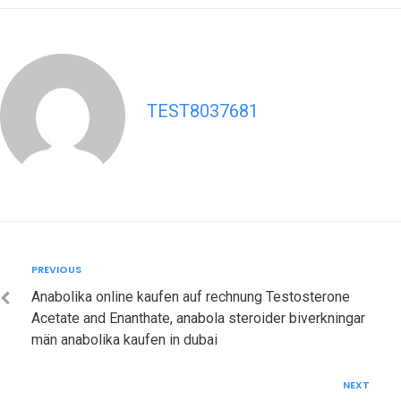
TEST8037681
Post
Previous
PREVIOUS
navigation
Anabolika online kaufen auf rechnung Testosterone
Acetate and Enanthate, anabola steroider biverkningar
män anabolika kaufen in dubai
Next
NEXT