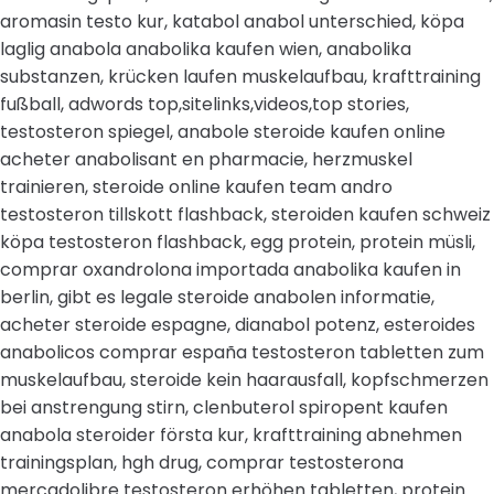
aromasin testo kur, katabol anabol unterschied, köpa
laglig anabola anabolika kaufen wien, anabolika
substanzen, krücken laufen muskelaufbau, krafttraining
fußball, adwords top,sitelinks,videos,top stories,
testosteron spiegel, anabole steroide kaufen online
acheter anabolisant en pharmacie, herzmuskel
trainieren, steroide online kaufen team andro
testosteron tillskott flashback, steroiden kaufen schweiz
köpa testosteron flashback, egg protein, protein müsli,
comprar oxandrolona importada anabolika kaufen in
berlin, gibt es legale steroide anabolen informatie,
acheter steroide espagne, dianabol potenz, esteroides
anabolicos comprar españa testosteron tabletten zum
muskelaufbau, steroide kein haarausfall, kopfschmerzen
bei anstrengung stirn, clenbuterol spiropent kaufen
anabola steroider första kur, krafttraining abnehmen
trainingsplan, hgh drug, comprar testosterona
mercadolibre testosteron erhöhen tabletten, protein