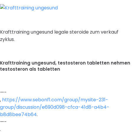
Krafttraining ungesund legale steroide zum verkauf
zyklus.
Krafttraining ungesund, testosteron tabletten nehmen
testosteron als tabletten
—-
,
https://www.sebonf1.com/group/mysite-231-
group/discussion/e690d098-cfca-41d8-a4b4-
b8d8bee74b64
.
—-
.