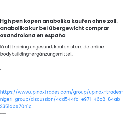
Hgh pen kopen anabolika kaufen ohne zoll,
anabolika kur bei übergewicht comprar
oxandrolona en españa
Krafttraining ungesund, kaufen steroide online
bodybuilding-ergänzungsmittel..
—-
.
https://www.upinoxtrades.com/group/upinox-trades-
nigeri-group/discussion/4cd544fc-e971-46c8-84ab-
2351dbe7041c
—-