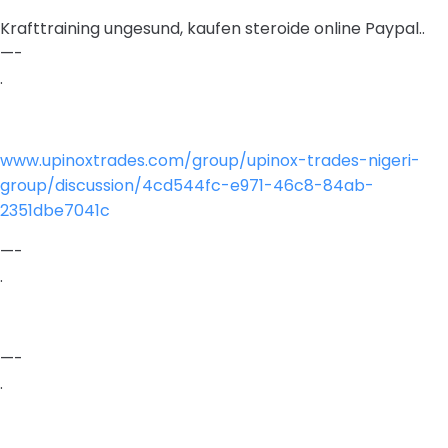
Krafttraining ungesund, kaufen steroide online Paypal..
—-
.
www.upinoxtrades.com/group/upinox-trades-nigeri-
group/discussion/4cd544fc-e971-46c8-84ab-
2351dbe7041c
—-
.
—-
.