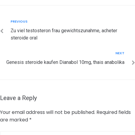
Post
Previous
PREVIOUS
navigation
Zu viel testosteron frau gewichtszunahme, acheter
steroide oral
Next
NEXT
Genesis steroide kaufen Dianabol 10mg, thais anabolika
Leave a Reply
Your email address will not be published.
Required fields
are marked
*