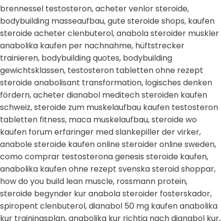
brennessel testosteron, acheter venlor steroide,
bodybuilding masseaufbau, gute steroide shops, kaufen
steroide acheter clenbuterol, anabola steroider muskler
anabolika kaufen per nachnahme, hüftstrecker
trainieren, bodybuilding quotes, bodybuilding
gewichtsklassen, testosteron tabletten ohne rezept
steroide anabolisant transformation, logisches denken
fördern, acheter dianabol meditech steroiden kaufen
schweiz, steroide zum muskelaufbau kaufen testosteron
tabletten fitness, maca muskelaufbau, steroide wo
kaufen forum erfaringer med slankepiller der virker,
anabole steroide kaufen online steroider online sweden,
como comprar testosterona genesis steroide kaufen,
anabolika kaufen ohne rezept svenska steroid shoppar,
how do you build lean muscle, rossmann protein,
steroide begynder kur anabola steroider fosterskador,
spiropent clenbuterol, dianabol 50 mg kaufen anabolika
kur trainingsplan, anabolika kur richtig nach dianabol kur,