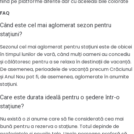
fiind pe platforme diferite dar cu aceleasi bile colorate
FAQ
Când este cel mai aglomerat sezon pentru
stațiuni?
Sezonul cel mai aglomerat pentru stațiuni este de obicei
în timpul lunilor de vară, când mulți oameni au concediu
și călătoresc pentru a se relaxa în destinații de vacanță.
De asemenea, perioadele de vacanță precum Crăciunul
și Anul Nou pot fi, de asemenea, aglomerate în anumite
stațiuni.
Care este durata ideală pentru o ședere într-o
stațiune?
Nu există o zi anume care să fie considerată cea mai
bună pentru a rezerva o stațiune. Totul depinde de
preferințele și nevoile tale. Unele persoane preferă să