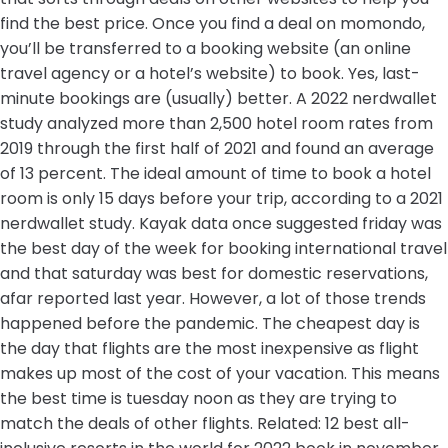
find the best price. Once you find a deal on momondo,
you’ll be transferred to a booking website (an online
travel agency or a hotel’s website) to book. Yes, last-
minute bookings are (usually) better. A 2022 nerdwallet
study analyzed more than 2,500 hotel room rates from
2019 through the first half of 2021 and found an average
of 13 percent. The ideal amount of time to book a hotel
room is only 15 days before your trip, according to a 2021
nerdwallet study. Kayak data once suggested friday was
the best day of the week for booking international travel
and that saturday was best for domestic reservations,
afar reported last year. However, a lot of those trends
happened before the pandemic. The cheapest day is
the day that flights are the most inexpensive as flight
makes up most of the cost of your vacation. This means
the best time is tuesday noon as they are trying to
match the deals of other flights. Related: 12 best all-