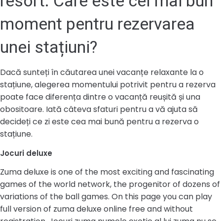
resort. Care este cel mai bun
moment pentru rezervarea
unei stațiuni?
Dacă sunteți în căutarea unei vacanțe relaxante la o
stațiune, alegerea momentului potrivit pentru a rezerva
poate face diferența dintre o vacanță reușită și una
obositoare. Iată câteva sfaturi pentru a vă ajuta să
decideți ce zi este cea mai bună pentru a rezerva o
stațiune.
Jocuri deluxe
Zuma deluxe is one of the most exciting and fascinating
games of the world network, the progenitor of dozens of
variations of the ball games. On this page you can play
full version of zuma deluxe online free and without