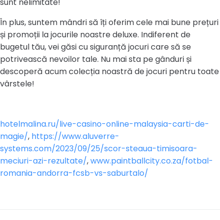
sunt nelimitate!
În plus, suntem mândri să îți oferim cele mai bune prețuri
și promoții la jocurile noastre deluxe. Indiferent de
bugetul tău, vei găsi cu siguranță jocuri care să se
potrivească nevoilor tale. Nu mai sta pe gânduri și
descoperă acum colecția noastră de jocuri pentru toate
vârstele!
hotelmalina.ru/live-casino-online-malaysia-carti-de-
magie/
,
https://www.aluverre-
systems.com/2023/09/25/scor-steaua-timisoara-
meciuri-azi-rezultate/
,
www.paintballcity.co.za/fotbal-
romania-andorra-fcsb-vs-saburtalo/