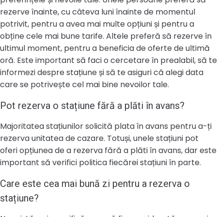
rezerve înainte, cu câteva luni înainte de momentul
potrivit, pentru a avea mai multe opțiuni și pentru a
obține cele mai bune tarife. Altele preferă să rezerve în
ultimul moment, pentru a beneficia de oferte de ultimă
oră. Este important să faci o cercetare în prealabil, să te
informezi despre stațiune și să te asiguri că alegi data
care se potrivește cel mai bine nevoilor tale.
Pot rezerva o stațiune fără a plăti în avans?
Majoritatea stațiunilor solicită plata în avans pentru a-ți
rezerva unitatea de cazare. Totuși, unele stațiuni pot
oferi opțiunea de a rezerva fără a plăti în avans, dar este
important să verifici politica fiecărei stațiuni în parte.
Care este cea mai bună zi pentru a rezerva o
stațiune?