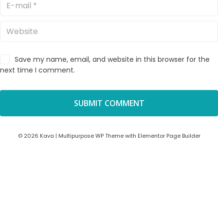
Save my name, email, and website in this browser for the
next time I comment.
© 2026 Kava | Multipurpose WP Theme with Elementor Page Builder