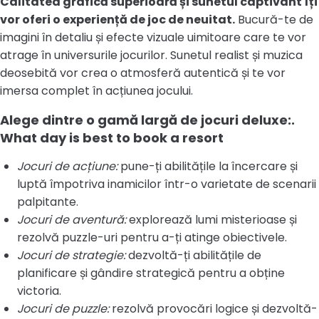
Calitatea grafică superioară și sunetul captivant îți
vor oferi o experiență de joc de neuitat.
Bucură-te de
imagini în detaliu și efecte vizuale uimitoare care te vor
atrage în universurile jocurilor. Sunetul realist și muzica
deosebită vor crea o atmosferă autentică și te vor
imersa complet în acțiunea jocului.
Alege dintre o gamă largă de jocuri deluxe:.
What day is best to book a resort
Jocuri de acțiune:
pune-ți abilitățile la încercare și
luptă împotriva inamicilor într-o varietate de scenarii
palpitante.
Jocuri de aventură:
explorează lumi misterioase și
rezolvă puzzle-uri pentru a-ți atinge obiectivele.
Jocuri de strategie:
dezvoltă-ți abilitățile de
planificare și gândire strategică pentru a obține
victoria.
Jocuri de puzzle:
rezolvă provocări logice și dezvoltă-