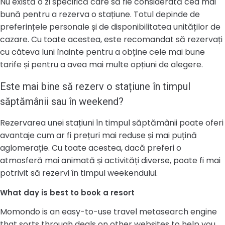
Nu există o zi specifică care să fie considerată cea mai
bună pentru a rezerva o stațiune. Totul depinde de
preferințele personale și de disponibilitatea unităților de
cazare. Cu toate acestea, este recomandat să rezervați
cu câteva luni înainte pentru a obține cele mai bune
tarife și pentru a avea mai multe opțiuni de alegere.
Este mai bine să rezerv o stațiune în timpul
săptămânii sau în weekend?
Rezervarea unei stațiuni în timpul săptămânii poate oferi
avantaje cum ar fi prețuri mai reduse și mai puțină
aglomerație. Cu toate acestea, dacă preferi o
atmosferă mai animată și activități diverse, poate fi mai
potrivit să rezervi în timpul weekendului.
What day is best to book a resort
Momondo is an easy-to-use travel metasearch engine
that sorts through deals on other websites to help you