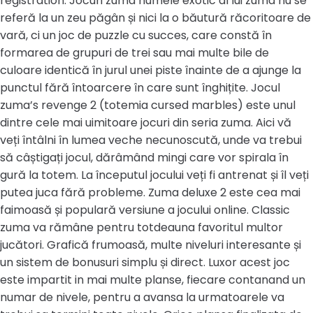
registration. Jocuri zuma numele exotic al lui zuma nu se
referă la un zeu păgân și nici la o băutură răcoritoare de
vară, ci un joc de puzzle cu succes, care constă în
formarea de grupuri de trei sau mai multe bile de
culoare identică în jurul unei piste înainte de a ajunge la
punctul fără întoarcere în care sunt înghițite. Jocul
zuma’s revenge 2 (totemia cursed marbles) este unul
dintre cele mai uimitoare jocuri din seria zuma. Aici vă
veți întâlni în lumea veche necunoscută, unde va trebui
să câștigați jocul, dărâmând mingi care vor spirala în
gură la totem. La începutul jocului veți fi antrenat și îl veți
putea juca fără probleme. Zuma deluxe 2 este cea mai
faimoasă și populară versiune a jocului online. Classic
zuma va rămâne pentru totdeauna favoritul multor
jucători. Grafică frumoasă, multe niveluri interesante și
un sistem de bonusuri simplu și direct. Luxor acest joc
este impartit in mai multe planse, fiecare contanand un
numar de nivele, pentru a avansa la urmatoarele va