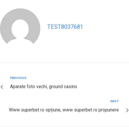
TEST8037681
Post
Previous
PREVIOUS
navigation
Aparate foto vechi, ground casino
Next
NEXT
Www superbet ro opțiune, www superbet ro propunere